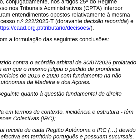
ado, conjugadamente, nos artigos 25º do Regime
sso nos Tribunais Administrativos (CPTA) interpor
haram entendimentos opostos relativamente à mesma
rocesso n.º 222/2025-T (doravante
decisão recorrida
) e
ttps://caad.org.pt/tributario/decisoes/
).
om a formulação das seguintes conclusões:
ido contra o acórdão arbitral de 30/07/2025 prolatado
e em que o mesmo julgou o pedido de pronúncia
exercícios de 2019 e 2020 com fundamento na não
s autónomas da Madeira e dos Açores.
eguinte quanto à questão fundamental de direito
 em termos de contexto, incidência e estrutura - têm
soas Colectivas (IRC);
tui receita de cada Região Autónoma o IRC (…) devido
fectiva em território português e possuam sucursais,