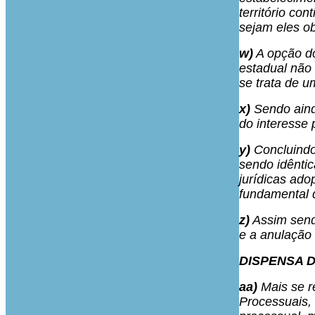
território co
sejam eles ob
w)
A opção do
estadual não 
se trata de u
x)
Sendo aind
do interesse 
y)
Concluindo,
sendo idênti
jurídicas ado
fundamental d
z)
Assim send
e a anulação 
DISPENSA 
aa)
Mais se r
Processuais,