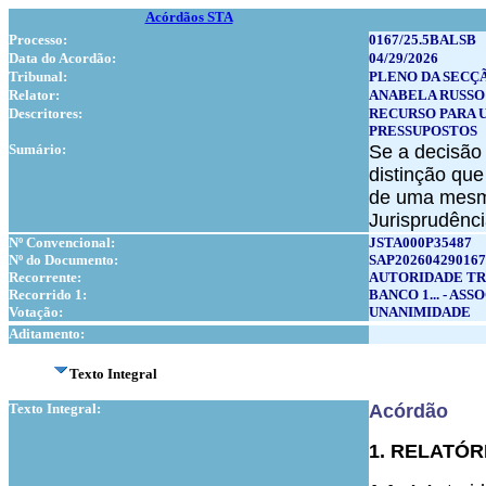
Acórdãos STA
Processo:
0167/25.5BALSB
Data do Acordão:
04/29/2026
Tribunal:
PLENO DA SECÇ
Relator:
ANABELA RUSSO
Descritores:
RECURSO PARA 
PRESSUPOSTOS
Sumário:
Se a decisão 
distinção que
de uma mesma
Jurisprudênci
Nº Convencional:
JSTA000P35487
Nº do Documento:
SAP202604290167
Recorrente:
AUTORIDADE TR
Recorrido 1:
BANCO 1... - A
Votação:
UNANIMIDADE
Aditamento:
Texto Integral
Texto Integral:
Acórdão
1. RELATÓR