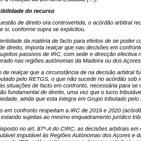
sibilidade do recurso
stão de direito ora controvertida, o acórdão arbitral re
e si, conforme supra se explicitou.
entidade da matéria de facto para efeitos de se poder 
e direito, importa realçar que nas decisões em confront
 sujeitos passivos de IRC, com sede e direcção efectiva n
 gerado nas regiões autónomas da Madeira ou dos Açores
de realçar que a circunstância de na decisão arbitral
butado pelo RETGS, o que não sucede no acórdão sob rec
as situações de facto em confronto, necessária para se
o fundamental de direito, uma vez que o lucro tributáv
ciedade, ainda que esta integra em Grupo tributado pel
s em confronto respeitam a IRC de 2019 e 2020 (acórdã
estando sujeitas ao mesmo enquadramento jurídico tribu
isposto no art. 87º-A do CIRC, as decisões arbitrais e
ibutável imputável às Regiões Autónomas dos Açores e d