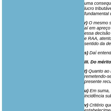
uma consequê
lucro tributá
fundamental 
r)
O mesmo suc
aí em apreço 
essa decisão
e RAA, atento
sentido da de
s)
Daí entende
III. Do méri
t)
Quanto ao m
remetendo-se 
presente recu
u)
Em suma, o
incidência su
v)
Critério qu
estabelecime