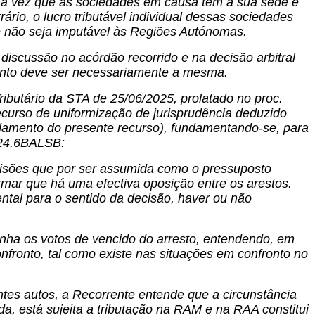
uma vez que as sociedades em causa têm a sua sede e
trário, o lucro tributável individual dessas sociedades
ue não seja imputável às Regiões Autónomas.
 discussão no acórdão recorrido e na decisão arbitral
ronto deve ser necessariamente a mesma.
ributário da STA de 25/06/2025, prolatado no proc.
curso de uniformização de jurisprudência deduzido
ndamento do presente recurso), fundamentando-se, para
8/24.6BALSB:
ecisões que por ser assumida como o pressuposto
mar que há uma efectiva oposição entre os arestos.
ntal para o sentido da decisão, haver ou não
anha os votos de vencido do arresto, entendendo, em
onfronto, tal como existe nas situações em confronto no
tes autos, a Recorrente entende que a circunstância
ida, está sujeita a tributação na RAM e na RAA constitui