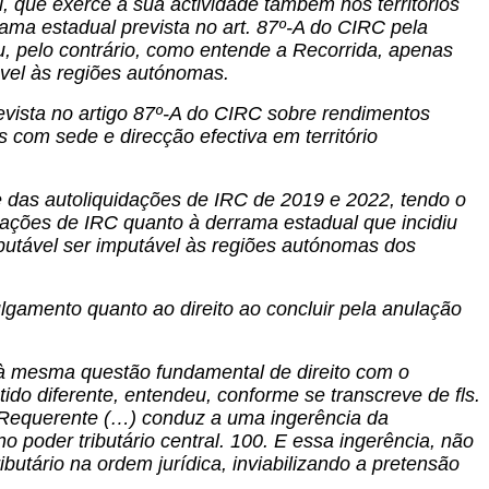
al, que exerce a sua actividade também nos territórios
ama estadual prevista no art. 87º-A do CIRC pela
ou, pelo contrário, como entende a Recorrida, apenas
tável às regiões autónomas.
evista no artigo 87º-A do CIRC sobre rendimentos
com sede e direcção efectiva em território
e das autoliquidações de IRC de 2019 e 2022, tendo o
idações de IRC quanto à derrama estadual que incidiu
ributável ser imputável às regiões autónomas dos
ulgamento quanto ao direito ao concluir pela anulação
à mesma questão fundamental de direito com o
do diferente, entendeu, conforme se transcreve de fls.
 Requerente (…) conduz a uma ingerência da
no poder tributário central. 100. E essa ingerência, não
ibutário na ordem jurídica, inviabilizando a pretensão