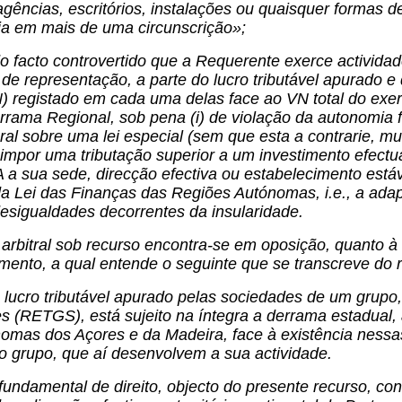
agências, escritórios, instalações ou quaisquer formas
ria em mais de uma circunscrição»;
ndo facto controvertido que a Requerente exerce activi
de representação, a parte do lucro tributável apurado 
 registado em cada uma delas face ao VN total do exercí
rama Regional, sob pena (i) de violação da autonomia f
ral sobre uma lei especial (sem que esta a contrarie, muit
 impor uma tributação superior a um investimento efe
 a sua sede, direcção efectiva ou estabelecimento est
a Lei das Finanças das Regiões Autónomas, i.e., a adap
esigualdades decorrentes da insularidade.
arbitral sob recurso encontra-se em oposição, quanto à
amento, a qual entende o seguinte que se transcreve do 
ucro tributável apurado pelas sociedades de um grupo,
 (RETGS), está sujeito na íntegra a derrama estadual, a
nomas dos Açores e da Madeira, face à existência nessa
o grupo, que aí desenvolvem a sua actividade.
undamental de direito, objecto do presente recurso, co