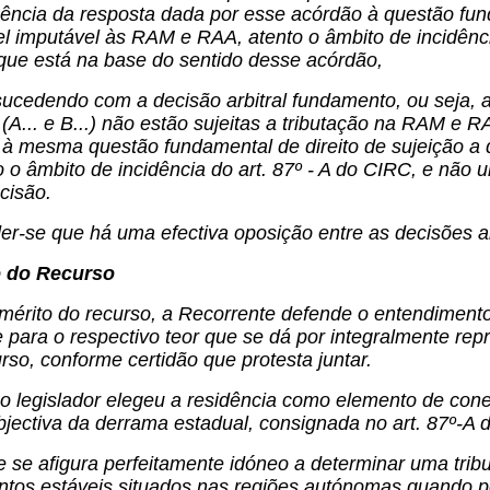
ncia da resposta dada por esse acórdão à questão fund
vel imputável às RAM e RAA, atento o âmbito de incidênc
que está na base do sentido desse acórdão,
edendo com a decisão arbitral fundamento, ou seja, a 
(A... e B...) não estão sujeitas a tributação na RAM e 
 à mesma questão fundamental de direito de sujeição a 
 o âmbito de incidência do art. 87º - A do CIRC, e não
cisão.
r-se que há uma efectiva oposição entre as decisões ar
to do Recurso
érito do recurso, a Recorrente defende o entendimento
para o respectivo teor que se dá por integralmente repr
rso, conforme certidão que protesta juntar.
 legislador elegeu a residência como elemento de cone
bjectiva da derrama estadual, consignada no art. 87º-A 
e se afigura perfeitamente idóneo a determinar uma trib
ntos estáveis situados nas regiões autónomas quando p