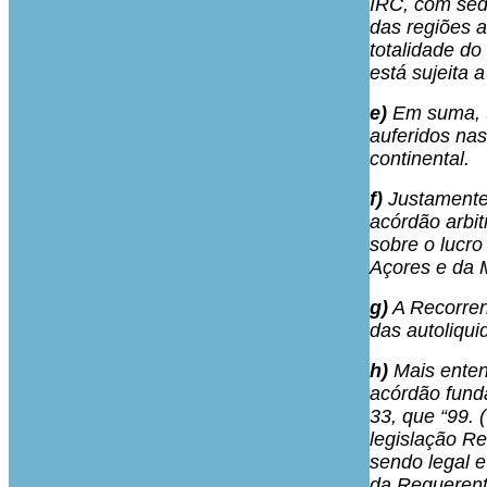
IRC, com sede
das regiões a
totalidade do
está sujeita 
e)
Em suma, tr
auferidos nas
continental.
f)
Justamente,
acórdão arbit
sobre o lucro
Açores e da 
g)
A Recorrent
das autoliqui
h)
Mais enten
acórdão funda
33, que “99.
legislação Re
sendo legal e
da Requerent