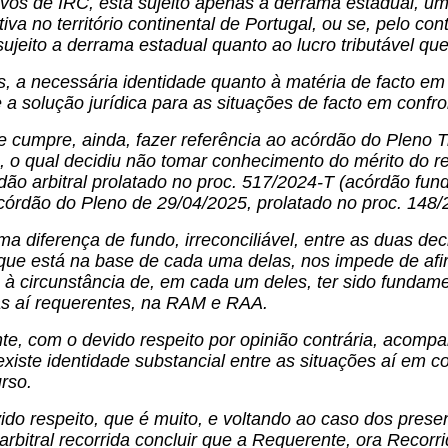
sivos de IRC, está sujeito apenas a derrama estadual, 
iva no território continental de Portugal, ou se, pelo con
ujeito a derrama estadual quanto ao lucro tributável q
s, a necessária identidade quanto à matéria de facto em
 a solução jurídica para as situações de facto em conf
 cumpre, ainda, fazer referência ao acórdão do Pleno T
 o qual decidiu não tomar conhecimento do mérito do re
dão arbitral prolatado no proc. 517/2024-T (acórdão fu
acórdão do Pleno de 29/04/2025, prolatado no proc. 14
a diferença de fundo, irreconciliável, entre as duas d
que está na base de cada uma delas, nos impede de afir
à circunstância de, em cada um deles, ter sido fundame
das aí requerentes, na RAM e RAA.
te, com o devido respeito por opinião contrária, acomp
existe identidade substancial entre as situações aí em c
rso.
do respeito, que é muito, e voltando ao caso dos presen
arbitral recorrida concluir que a Requerente, ora Recorr