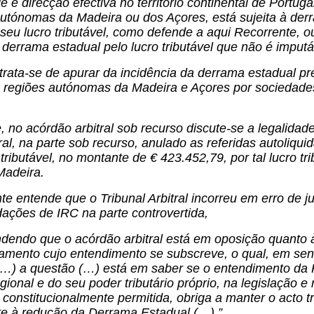
 e direcção efectiva no território continental de Portug
utónomas da Madeira ou dos Açores, está sujeita à derr
 seu lucro tributável, como defende a aqui Recorrente, 
a derrama estadual pelo lucro tributável que não é impu
ata-se de apurar da incidência da derrama estadual pr
 regiões autónomas da Madeira e Açores por sociedades 
 no acórdão arbitral sob recurso discute-se a legalidad
ral, na parte sob recurso, anulado as referidas autoliqu
 tributável, no montante de € 423.452,79, por tal lucro t
Madeira.
e entende que o Tribunal Arbitral incorreu em erro de j
dações de IRC na parte controvertida,
dendo que o acórdão arbitral está em oposição quanto 
mento cujo entendimento se subscreve, o qual, em senti
 (…) a questão (…) está em saber se o entendimento da
gional e do seu poder tributário próprio, na legislação e 
 constitucionalmente permitida, obriga a manter o acto tr
e à redução da Derrama Estadual (…).”