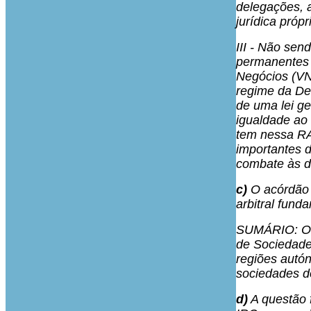
delegações, 
jurídica próp
III - Não se
permanentes 
Negócios (VN)
regime da Der
de uma lei ge
igualdade ao
tem nessa RA
importantes d
combate às d
c)
O acórdão 
arbitral fund
SUMÁRIO: O l
de Sociedades
regiões autó
sociedades d
d)
A questão f