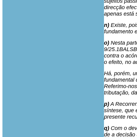
sujeitos pas
direcção efect
apenas está s
n)
Existe, poi
fundamento e
o)
Nesta parte
9/25.1BALSB,
contra o acór
o efeito, no 
Há, porém, um
fundamental 
Referimo-nos 
tributação, 
p)
A Recorren
síntese, que 
presente recu
q)
Com o devi
de a decisão 