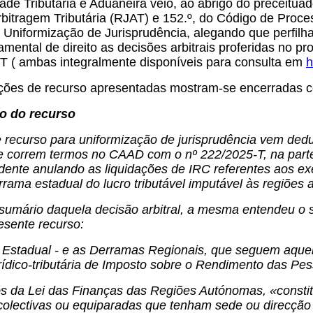
dade Tributária e Aduaneira veio, ao abrigo do preceitu
rbitragem Tributária (RJAT) e 152.º, do Código de Proce
 Uniformização de Jurisprudência, alegando que perfil
mental de direito as decisões arbitrais proferidas no p
-T ( ambas integralmente disponíveis para consulta em
h
ões de recurso apresentadas mostram-se encerradas c
to do recurso
recurso para uniformização de jurisprudência vem deduz
e correm termos no CAAD com o nº 222/2025-T, na part
cedente anulando as liquidações de IRC referentes aos 
rrama estadual do lucro tributável imputável às regiõe
umário daquela decisão arbitral, a mesma entendeu o s
esente recurso:
 Estadual - e as Derramas Regionais, que seguem aquela
rídico-tributária de Imposto sobre o Rendimento das Pes
mos da Lei das Finanças das Regiões Autónomas, «consti
olectivas ou equiparadas que tenham sede ou direcção e