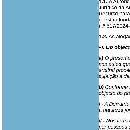
1.1.
A Autori
Jurídico da A
Recurso para
questão funda
n.º 517/2024
1.2.
As alegaç
«
I. Do objec
a)
O presente 
nos autos qu
arbitral pro
sujeição a de
b)
Conforme s
objecto do pr
I - A Derrama
a natureza ju
II - Nos ter
por pessoas c