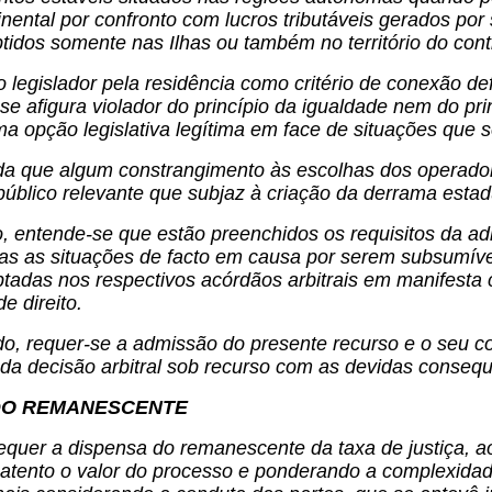
ntinental por confronto com lucros tributáveis gerados p
tidos somente nas Ilhas ou também no território do cont
 legislador pela residência como critério de conexão def
se afigura violador do princípio da igualdade nem do pr
ma opção legislativa legítima em face de situações que se
a que algum constrangimento às escolhas dos operador
público relevante que subjaz à criação da derrama estad
 entende-se que estão preenchidos os requisitos da ad
cas as situações de facto em causa por serem subsumív
ptadas nos respectivos acórdãos arbitrais em manifesta
e direito.
o, requer-se a admissão do presente recurso e o seu 
da decisão arbitral sob recurso com as devidas consequ
DO REMANESCENTE
equer a dispensa do remanescente da taxa de justiça, a
 atento o valor do processo e ponderando a complexidad