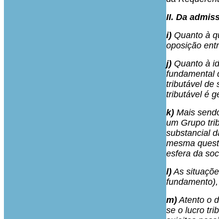
II. Da admis
i)
Quanto à que
oposição entr
j)
Quanto à id
fundamental d
tributável de
tributável é
k)
Mais sendo 
um Grupo tri
substancial d
mesma questã
esfera da so
l)
As situaçõe
fundamento), 
m)
Atento o d
se o lucro tr