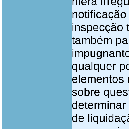
mera irreg
notificação 
inspecção t
também par
impugnantes
qualquer po
elementos 
sobre ques
determinar 
de liquidaç