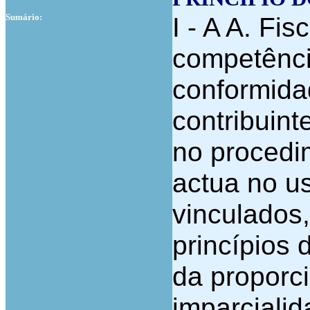
Sumário:
I - A A. Fi
competênci
conformida
contribuin
no procedim
actua no u
vinculados
princípios 
da proporci
imparcialid