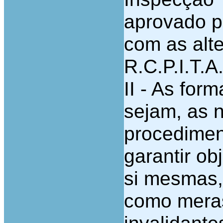
aprovado pe
com as alte
R.C.P.I.T.A.
II - As for
sejam, as 
procediment
garantir ob
si mesmas,
como meras