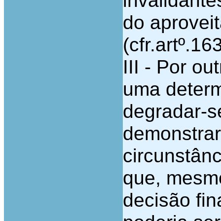
invalidante
do aproveit
(cfr.artº.16
III - Por o
uma determ
degradar-s
demonstrar
circunstân
que, mesmo
decisão fi