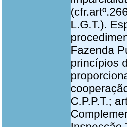
(cfr.artº.26
L.G.T.). Es
procediment
Fazenda Pú
princípios 
proporciona
cooperação 
C.P.P.T.; a
Complemen
Inspecção T