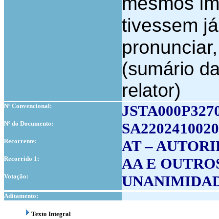
mesmos imp
tivessem já
pronunciar
(sumário da
relator)
Nº Convencional:
JSTA000P327
Nº do Documento:
SA2202410020
Recorrente:
AT – AUTOR
Recorrido 1:
AA E OUTRO
Votação:
UNANIMIDA
Aditamento:
Texto Integral