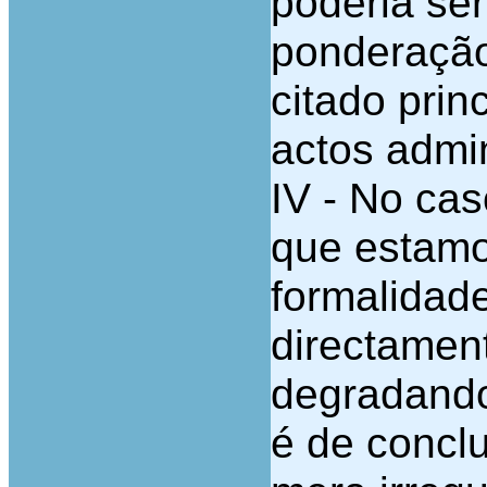
poderia ser
ponderação
citado prin
actos admin
IV - No cas
que estamo
formalidade
directament
degradando
é de concl