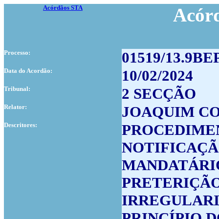
Acórdãos STA
Acór
Processo:
01519/13.9BE
Data do Acordão:
10/02/2024
Tribunal:
2 SECÇÃO
Relator:
JOAQUIM C
Descritores:
PROCEDIMEN
NOTIFICAÇ
MANDATÁRI
PRETERIÇÃ
IRREGULAR
PRINCÍPIO 