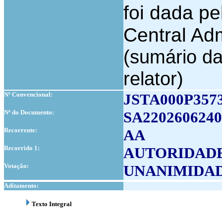
foi dada pe
Central Adm
(sumário da
relator)
Nº Convencional:
JSTA000P357
Nº do Documento:
SA2202606240
Recorrente:
AA
Recorrido 1:
AUTORIDADE
Votação:
UNANIMIDA
Aditamento:
Texto Integral