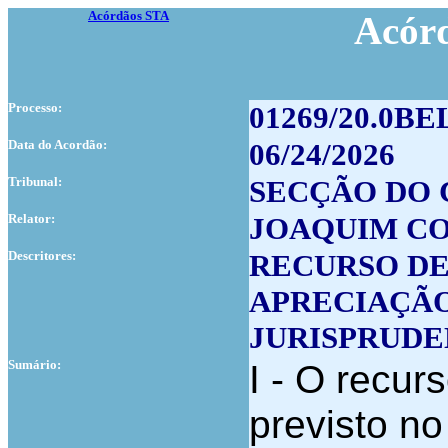
Acórdãos STA
Acór
Processo:
01269/20.0BE
Data do Acordão:
06/24/2026
Tribunal:
SECÇÃO DO 
Relator:
JOAQUIM C
Descritores:
RECURSO DE
APRECIAÇÃ
JURISPRUDE
Sumário:
I - O recur
previsto no