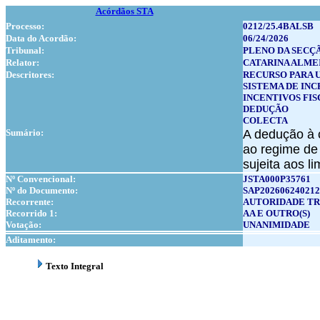
Acórdãos STA
Processo:
0212/25.4BALSB
Data do Acordão:
06/24/2026
Tribunal:
PLENO DA SECÇ
Relator:
CATARINA ALMEI
Descritores:
RECURSO PARA 
SISTEMA DE INC
INCENTIVOS FIS
DEDUÇÃO
COLECTA
Sumário:
A dedução à c
ao regime de 
sujeita aos l
Nº Convencional:
JSTA000P35761
Nº do Documento:
SAP202606240212
Recorrente:
AUTORIDADE TR
Recorrido 1:
AA E OUTRO(S)
Votação:
UNANIMIDADE
Aditamento:
Texto Integral