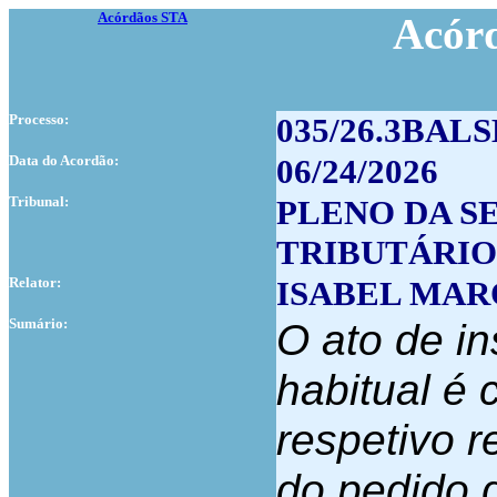
Acórdãos STA
Acór
Processo:
035/26.3BALS
Data do Acordão:
06/24/2026
Tribunal:
PLENO DA S
TRIBUTÁRIO
Relator:
ISABEL MAR
Sumário:
O ato de i
habitual é 
respetivo r
do pedido d