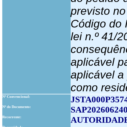
previsto no
Código do 
lei n.º 41/
consequênc
aplicável p
aplicável a
como resid
Nº Convencional:
JSTA000P357
Nº do Documento:
SAP202606240
Recorrente:
AUTORIDADE