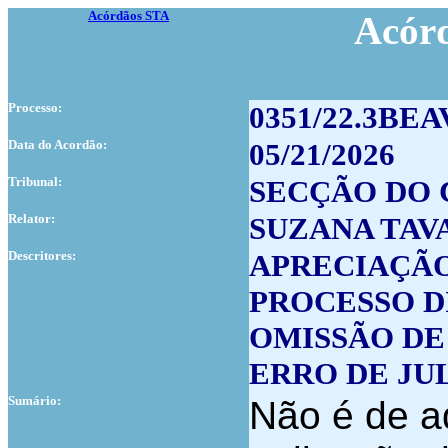
Acórdãos STA
Acór
Processo:
0351/22.3BEA
Data do Acordão:
05/21/2026
Tribunal:
SECÇÃO DO 
Relator:
SUZANA TAVA
Descritores:
APRECIAÇÃ
PROCESSO D
OMISSÃO DE
ERRO DE J
Sumário:
Não é de ad