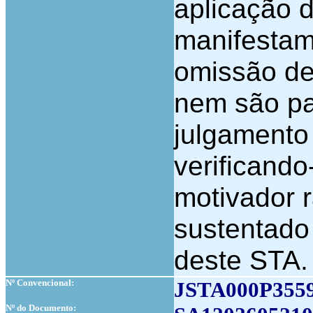
aplicação d
manifestam
omissão de
nem são pa
julgamento
verificand
motivador 
sustentado 
deste STA.
Nº Convencional:
JSTA000P355
Nº do Documento: