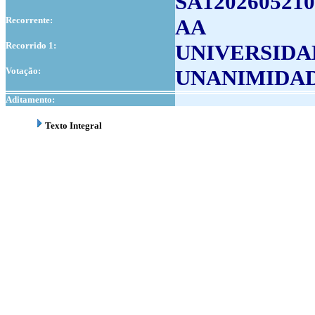
SA1202605210
Recorrente:
AA
Recorrido 1:
UNIVERSIDA
Votação:
UNANIMIDA
Aditamento:
Texto Integral