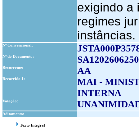
exigindo a 
regimes jur
instâncias.
Nº Convencional:
JSTA000P357
Nº do Documento:
SA1202606250
Recorrente:
AA
Recorrido 1:
MAI - MINI
INTERNA
Votação:
UNANIMIDA
Aditamento:
Texto Integral