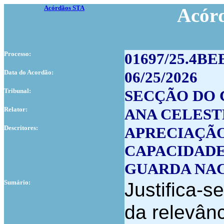
Acórdãos STA
Acór
Processo:
01697/25.4B
Data do Acordão:
06/25/2026
Tribunal:
SECÇÃO DO 
Relator:
ANA CELEST
Descritores:
APRECIAÇÃ
CAPACIDADE
GUARDA NA
Sumário:
Justifica-s
da relevânc