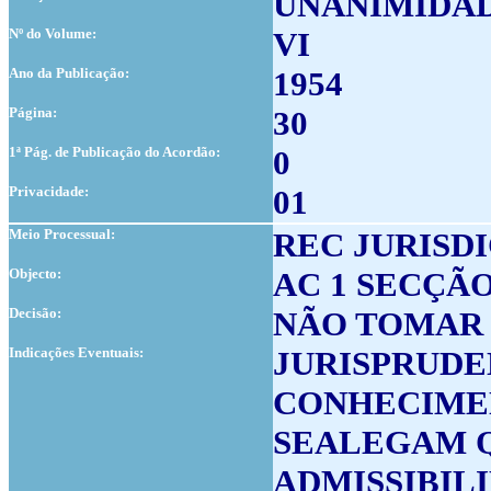
UNANIMIDA
Nº do Volume:
VI
Ano da Publicação:
1954
Página:
30
1ª Pág. de Publicação do Acordão:
0
Privacidade:
01
Meio Processual:
REC JURISD
Objecto:
AC 1 SECÇÃO
Decisão:
NÃO TOMAR
Indicações Eventuais:
JURISPRUDE
CONHECIME
SEALEGAM Q
ADMISSIBILI