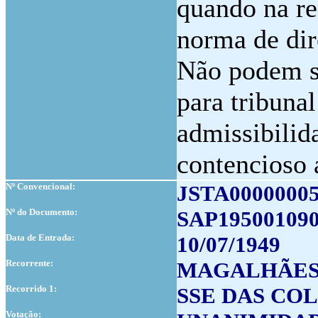
quando na re
norma de dir
Não podem s
para tribunal
admissibilid
contencioso 
Nº Convencional:
JSTA0000000
Nº do Documento:
SAP19500109
Data de Entrada:
10/07/1949
Recorrente:
MAGALHÃES
Recorrido 1:
SSE DAS CO
Votação: