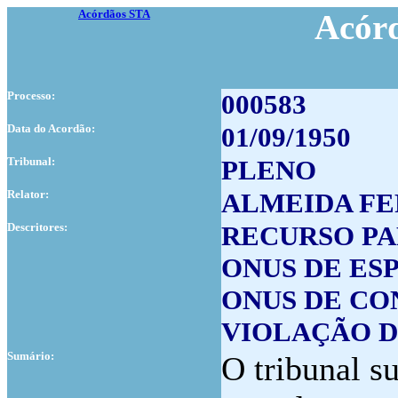
Acórdãos STA
Acór
Processo:
000583
Data do Acordão:
01/09/1950
Tribunal:
PLENO
Relator:
ALMEIDA F
Descritores:
RECURSO PA
ONUS DE ESP
ONUS DE CO
VIOLAÇÃO D
Sumário:
O tribunal s