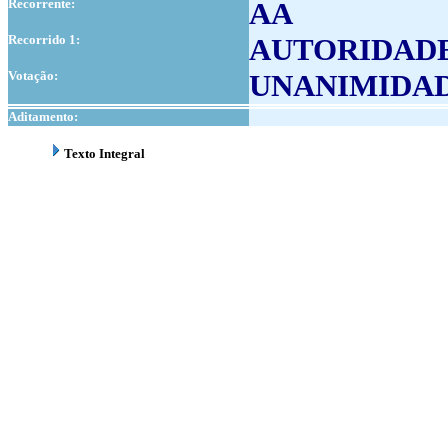
Recorrente:
AA
Recorrido 1:
AUTORIDADE
Votação:
UNANIMIDA
Aditamento:
Texto Integral