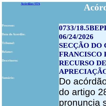
Acórdãos STA
Acór
Processo:
0733/18.5BEP
Data do Acordão:
06/24/2026
Tribunal:
SECÇÃO DO 
Relator:
FRANCISCO
Descritores:
RECURSO DE
APRECIAÇÃ
Sumário:
Do acórdão 
do artigo 
pronuncia s