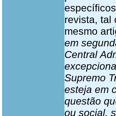
específicos
revista, ta
mesmo arti
em segunda
Central Adm
excepciona
Supremo Tr
esteja em 
questão que
ou social, 