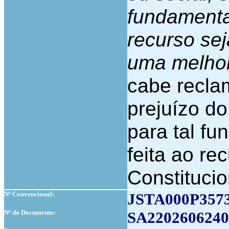
fundamenta
recurso se
uma melhor 
cabe recla
prejuízo d
para tal fu
feita ao re
Constitucio
Nº Convencional:
JSTA000P357
Nº do Documento:
SA2202606240