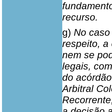
fundamento
recurso.
g)
No caso 
respeito, a
nem se pod
legais, co
do acórdão 
Arbitral Co
Recorrente
a decisão a