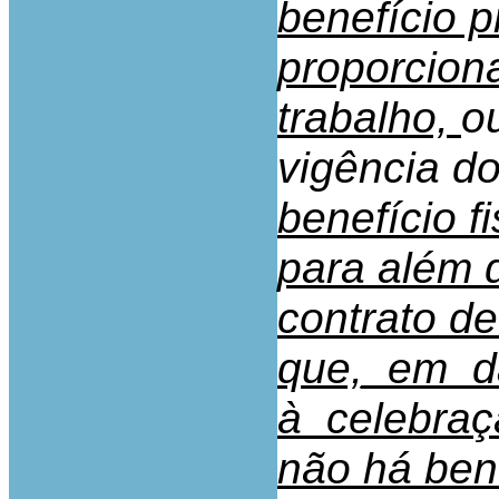
benefício p
proporciona
trabalho,
o
vigência do
benefício f
para além 
contrato de
que,_em_da
à_celebraç
não há bene