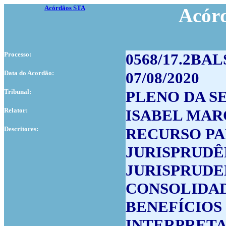
Acórdãos STA
Acór
Processo:
0568/17.2BAL
Data do Acordão:
07/08/2020
Tribunal:
PLENO DA S
Relator:
ISABEL MAR
Descritores:
RECURSO PA
JURISPRUDÊ
JURISPRUD
CONSOLIDA
BENEFÍCIOS 
INTERPRET