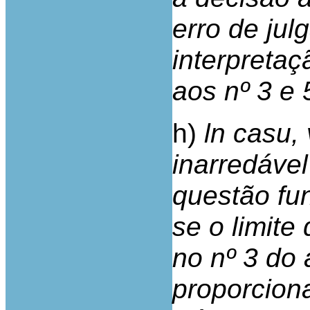
erro de ju
interpretaç
aos nº 3 e 
h)
ln casu,
inarredáve
questão fun
se o limite
no nº 3 do 
proporcion