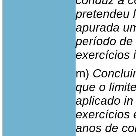
conduz à c
pretendeu 
apurada um
período de 
exercícios in
m)
Concluin
que o limit
aplicado in
exercícios 
anos de con