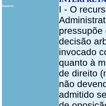
Sumário:
I - O recur
Administrat
pressupõe q
decisão arb
invocado c
quanto à m
de direito (
não devend
admitido se
de oposição