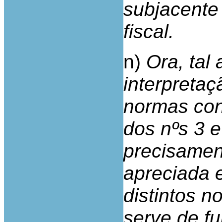
subjacente 
fiscal.
n)
Ora, tal
interpreta
normas cons
dos nºs 3 e
precisamen
apreciada 
distintos 
serve de f