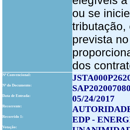
elegíveis à
ou se inici
tributação,
prevista no
proporcion
dos contrat
Nº Convencional:
JSTA000P262
Nº do Documento:
SAP202007080
Data de Entrada:
05/24/2017
Recorrente:
AUTORIDADE
Recorrido 1:
EDP - ENERG
Votação:
UNANIMIDA