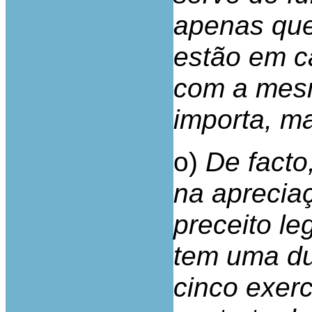
apenas que
estão em 
com a mesm
importa, m
o)
De fact
na aprecia
preceito le
tem uma du
cinco exerc