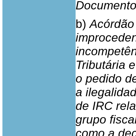
Documento 
b)
Acórdão 
improceden
incompetên
Tributária 
o pedido de
a ilegalida
de IRC rela
grupo fisc
como a dec