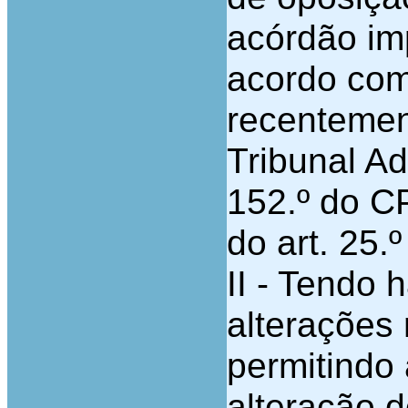
acórdão im
acordo com
recentemen
Tribunal Adm
152.º do CP
do art. 25.
II - Tendo 
alterações
permitindo
alteração d