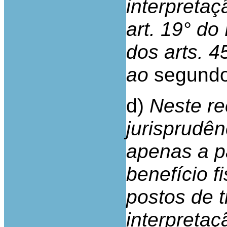
interpretaç
art. 19° do
dos arts. 4
ao
segundo
d)
Neste re
jurisprudên
apenas a pa
benefício f
postos de t
interpreta