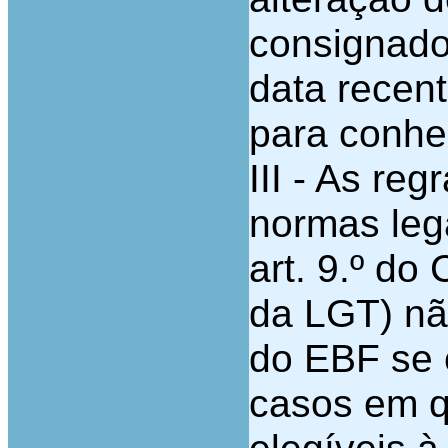
consignado
data recent
para conhe
III - As re
normas lega
art. 9.º do 
da LGT) nã
do EBF se e
casos em q