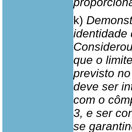
proporciona
k)
Demonstr
identidade 
Considerou
que o limit
previsto no
deve ser i
com o cômp
3, e ser c
se garanti