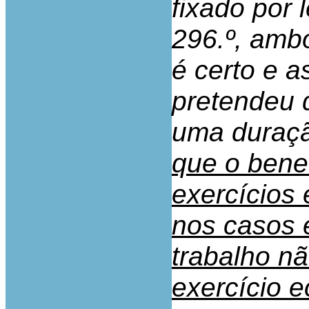
fixado por l
296.º, ambo
é certo e a
pretendeu q
uma duraçã
que o benef
exercícios
nos casos e
trabalho nã
exercício 