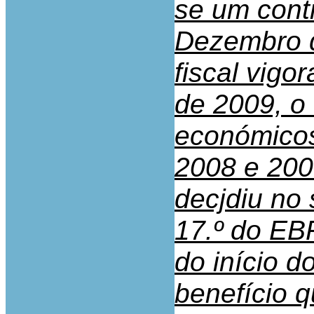
se um contr
Dezembro d
fiscal vigo
de 2009, o
económicos
2008 e 2009
decjdiu no 
17.º do EBF
do início d
benefício q