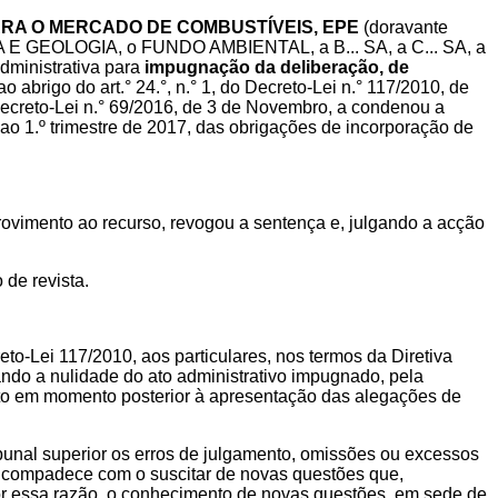
RA O MERCADO DE COMBUSTÍVEIS, EPE
(doravante
E GEOLOGIA, o FUNDO AMBIENTAL, a B... SA, a C... SA, a
 administrativa para
impugnação da deliberação, de
 ao abrigo do art.° 24.°, n.° 1, do Decreto-Lei n.° 117/2010, de
 Decreto-Lei n.° 69/2016, de 3 de Novembro, a condenou a
 1.º trimestre de 2017, das obrigações de incorporação de
rovimento ao recurso, revogou a sentença e, julgando a acção
de revista.
reto-Lei 117/2010, aos particulares, nos termos da Diretiva
do a nulidade do ato administrativo impugnado, pela
to em momento posterior à apresentação das alegações de
ibunal superior os erros de julgamento, omissões ou excessos
e compadece com o suscitar de novas questões que,
Por essa razão, o conhecimento de novas questões, em sede de