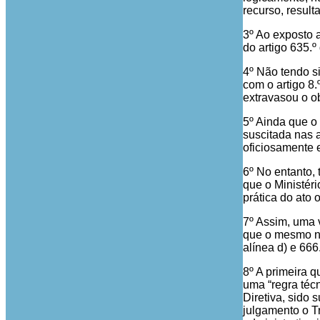
recurso, resul
3º Ao exposto 
do artigo 635.
4º Não tendo s
com o artigo 8.
extravasou o ob
5º Ainda que o
suscitada nas 
oficiosamente e
6º No entanto, 
que o Ministér
prática do ato 
7º Assim, uma v
que o mesmo nã
alínea d) e 666
8º A primeira q
uma “regra técn
Diretiva, sido 
julgamento o Tr