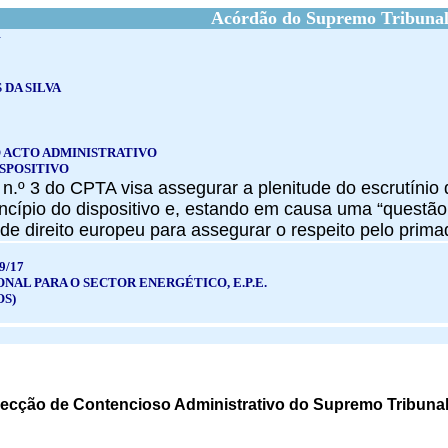
Acórdão do Supremo Tribunal
G
 DA SILVA
 ACTO ADMINISTRATIVO
ISPOSITIVO
, n.º 3 do CPTA visa assegurar a plenitude do escrutínio
incípio do dispositivo e, estando em causa uma “questão 
de direito europeu para assegurar o respeito pelo prim
9/17
NAL PARA O SECTOR ENERGÉTICO, E.P.E.
OS)
cção de Contencioso Administrativo do Supremo Tribunal