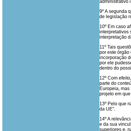
administrativ
9º A segunda qu
de legislação 
10º Em caso af
interpretativos
interpretação 
11º Tais quest
por este órgão
incorporação de
por ele pudess
dentro do possí
12º Com efeito,
parte do conteú
Europeia, mas 
projeto em que
13º Pelo que nã
da UE”.
14º A relevânc
e da sua vincu
superiores e, n