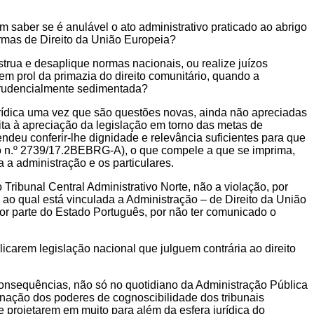
m saber se é anulável o ato administrativo praticado ao abrigo
ormas de Direito da União Europeia?
trua e desaplique normas nacionais, ou realize juízos
em prol da primazia do direito comunitário, quando a
sprudencialmente sedimentada?
urídica uma vez que são questões novas, ainda não apreciadas
ita à apreciação da legislação em torno das metas de
ndeu conferir-lhe dignidade e relevância suficientes para que
so n.º 2739/17.2BEBRG-A), o que compele a que se imprima,
a a administração e os particulares.
 Tribunal Central Administrativo Norte, não a violação, por
 ao qual está vinculada a Administração – de Direito da União
or parte do Estado Português, por não ter comunicado o
icarem legislação nacional que julguem contrária ao direito
consequências, não só no quotidiano da Administração Pública
inação dos poderes de cognoscibilidade dos tribunais
se projetarem em muito para além da esfera jurídica do