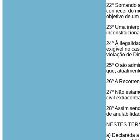
22º Somando ao
conhecer do me
objetivo de um
23º Uma interp
inconstituciona
24º À ilegalida
exigível no cas
violação de Di
25º O ato admin
que, atualment
26º A Recorrent
27º Não estamo
civil extracont
28º Assim send
de anulabilidad
NESTES TERMOS,
a) Declarada a 