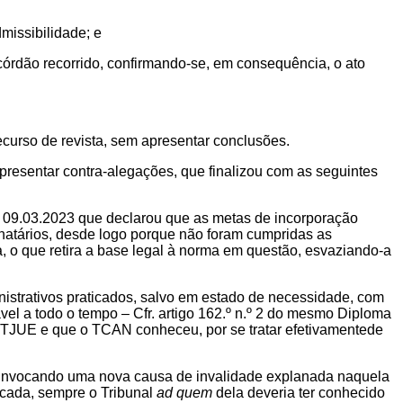
missibilidade; e
acórdão recorrido, confirmando-se, em consequência, o ato
ecurso de revista, sem apresentar conclusões.
presentar contra-alegações, que finalizou com as seguintes
e 09.03.2023 que declarou que as metas de incorporação
inatários, desde logo porque não foram cumpridas as
o que retira a base legal à norma em questão, esvaziando-a
ministrativos praticados, salvo em estado de necessidade, com
ável a todo o tempo – Cfr. artigo 162.º n.º 2 do mesmo Diploma
o TJUE e que o TCAN conheceu, por se tratar efetivamentede
a, invocando uma nova causa de invalidade explanada naquela
vocada, sempre o Tribunal
ad quem
dela deveria ter conhecido