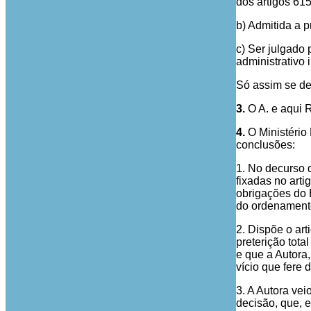
dos artigos 615.
b) Admitida a p
c) Ser julgado
administrativo
Só assim se d
3.
O A. e aqui 
4.
O Ministério 
conclusões:
1. No decurso 
fixadas no art
obrigações do 
do ordenamento
2. Dispõe o art
preterição tota
e que a Autora
vício que fere 
3. A Autora ve
decisão, que, 