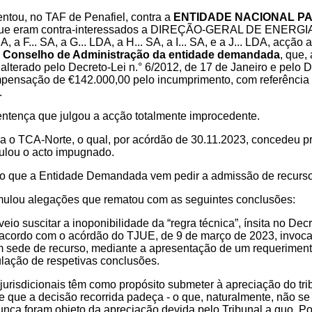
entou, no TAF de Penafiel, contra a
ENTIDADE NACIONAL PA
e eram contra-interessados a DIREÇÃO-GERAL DE ENERGIA 
SA, a F... SA, a G... LDA, a H... SA, a I... SA, e a J... LDA, acção
o Conselho de Administração da entidade demandada
, que,
 alterado pelo Decreto-Lei n.° 6/2012, de 17 de Janeiro e pelo
ensação de €142.000,00 pelo incumprimento, com referência ao
.
sentença que julgou a acção totalmente improcedente.
ra o TCA-Norte, o qual, por acórdão de 30.11.2023, concedeu p
ulou o acto impugnado.
o que a Entidade Demandada vem pedir a admissão de recurso 
lou alegações que rematou com as seguintes conclusões:
veio suscitar a inoponibilidade da “regra técnica”, ínsita no Dec
acordo com o acórdão do TJUE, de 9 de março de 2023, invocan
m sede de recurso, mediante a apresentação de um requerimen
ulação de respetivas conclusões.
 jurisdicionais têm como propósito submeter à apreciação do tr
e que a decisão recorrida padeça - o que, naturalmente, não s
unca foram objeto da apreciação devida pelo Tribunal a quo. 