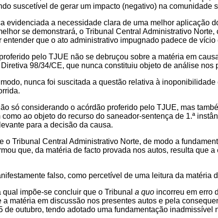
ndo suscetível de gerar um impacto (negativo) na comunidade so
ca evidenciada a necessidade clara de uma melhor aplicação do
elhor se demonstrará, o Tribunal Central Administrativo Norte
 entender que o ato administrativo impugnado padece de vício de
proferido pelo TJUE não se debruçou sobre a matéria em causa,
Diretiva 98/34/CE, que nunca constituiu objeto de análise nos 
odo, nunca foi suscitada a questão relativa à inoponibilidade 
rrida.
não só considerando o acórdão proferido pelo TJUE, mas també
 como ao objeto do recurso do saneador-sentença de 1.ª instân
elevante para a decisão da causa.
e o Tribunal Central Administrativo Norte, de modo a fundament
rmou que, da matéria de facto provada nos autos, resulta que a
nifestamente falso, como percetível de uma leitura da matéria 
 qual impõe-se concluir que o Tribunal
a quo
incorreu em erro 
 a matéria em discussão nos presentes autos e pela consequent
5 de outubro, tendo adotado uma fundamentação inadmissível no 