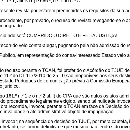
º, n.º 1, alínea d) e 666.º, n.º 1 do CPC.
resente revista por estarem preenchidos os requisitos da sua ad
 procedente, por provado, o recurso de revista revogando-se o 
 impugnado.
ecidindo será CUMPRIDO O DIREITO E FEITA JUSTIÇA!
Recorrido veio contra-alegar, pugnando pela não admissão do r
Público, em representação do contra-interessado Estado veio a
do recurso perante o TCAN, foi proferido o Acórdão do TJUE d
igo 11.º do DL 117/2010 de 25-10 são inoponíveis aos seus dest
Estado Português de comunicação prévia à Comissão Europeia, 
 jurídico.
igo 161.º n.º 1 e o n.º 2 al. l) do CPA que são nulos os atos ad
l do procedimento legalmente exigido, sendo tal nulidade invoc
, ora recorrida, invocou perante o TCAN em face da Decisão d
de invalidade o ato administrativo objeto de impugnação.
io invocar, na sequência da decisão do TJUE, por mera cautel
entretanto, se tornou definitiva e que mesmo não tendo sido in