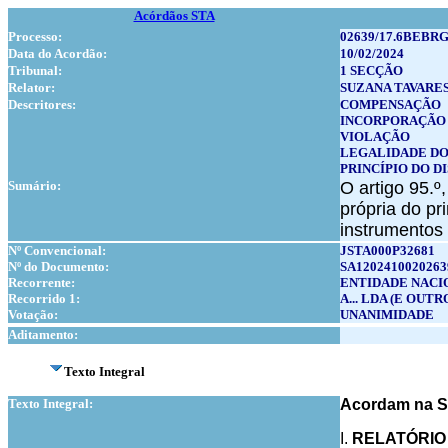
Acórdãos STA
Processo:
02639/17.6BEBR
Data do Acordão:
10/02/2024
Tribunal:
1 SECÇÃO
Relator:
SUZANA TAVARES
Descritores:
COMPENSAÇÃO
INCORPORAÇÃO
VIOLAÇÃO
LEGALIDADE DO
PRINCÍPIO DO D
Sumário:
O artigo 95.º
própria do pr
instrumentos 
Nº Convencional:
JSTA000P32681
Nº do Documento:
SA1202410020263
Recorrente:
ENTIDADE NACIO
Recorrido 1:
A... LDA (E OUTR
Votação:
UNANIMIDADE
Aditamento:
Texto Integral
Texto Integral:
Acordam na Se
I.
RELATÓRIO