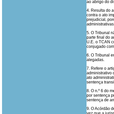
ao abrigo do d
4. Resulta do a
contra o ato i
prejudicial, p
administrativas
5. O Tribunal n
parte final do 
U.E. o TCAN cu
conjugado com 
6. O Tribunal e
alegadas.
7. Refere o ar
administrativo
ato administra
sentença trans
8. O n.º 6 do 
por sentença pr
sentença de an
9. O Acórdão d
vez que a juri