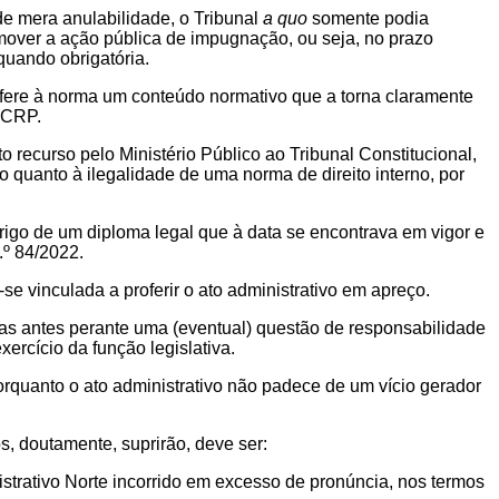
de mera anulabilidade, o Tribunal
a quo
somente podia
mover a ação pública de impugnação, ou seja, no prazo
quando obrigatória.
onfere à norma um conteúdo normativo que a torna claramente
a CRP.
to recurso pelo Ministério Público ao Tribunal Constitucional,
vo quanto à ilegalidade de uma norma de direito interno, por
brigo de um diploma legal que à data se encontrava em vigor e
.º 84/2022.
se vinculada a proferir o ato administrativo em apreço.
as antes perante uma (eventual) questão de responsabilidade
ercício da função legislativa.
orquanto o ato administrativo não padece de um vício gerador
 doutamente, suprirão, deve ser:
nistrativo Norte incorrido em excesso de pronúncia, nos termos