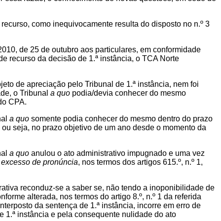
recurso, como inequivocamente resulta do disposto no n.º 3
2010, de 25 de outubro aos particulares, em conformidade
 de recurso da decisão de 1.ª instância, o TCA Norte
to de apreciação pelo Tribunal de 1.ª instância, nem foi
ade, o Tribunal
a quo
podia/devia conhecer do mesmo
 do CPA.
nal
a quo
somente podia conhecer do mesmo dentro do prazo
, ou seja, no prazo objetivo de um ano desde o momento da
nal
a quo
anulou o ato administrativo impugnado e uma vez
r
excesso de pronúncia
, nos termos dos artigos 615.º, n.º 1,
rativa reconduz-se a saber se, não tendo a inoponibilidade de
nforme alterada, nos termos do artigo 8.º, n.º 1 da referida
nterposto da sentença de 1.ª instância, incorre em erro de
e 1.ª instância e pela consequente nulidade do ato