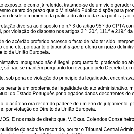
 exposto, e como já referido, tratando-se de um vício gerador 
smo dentro do prazo que o Ministério Público dispõe para pro
 ano desde o momento da prática do ato ou da sua publicação, 
retação diversa ao disposto no n.º 3 do artigo 95.º do CPTA c
l, por violação do disposto nos artigos 2.º, 20.º, 111.º e 219.º d
de do acórdão proferido acresce o facto de não ter sido interpos
o concreto, porquanto o tribunal
a quo
proferiu um juízo definiti
reito da União Europeia.
istrativo impugnado não é ilegal, porquanto foi praticado ao a
e, só não se mantém porquanto foi revogado pelo Decreto-Lei n
e, sob pena de violação do princípio da legalidade, encontrava-
s perante um problema de ilegalidade do ato administrativo, m
ratual do Estado Português por alegados danos decorrentes do ex
o, o acórdão ora recorrido padece de um erro de julgamento, p
e, por violação do Direito da União Europeia.
 E nos mais de direito que, V. Exas. Colendos Conselheiros,
nulidade do acórdão recorrido, por ter o Tribunal Central Admi