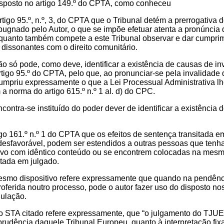
isposto no artigo 149.º do CPTA, como conheceu
rtigo 95.º, n.º, 3, do CPTA que o Tribunal detém a prerrogativa
mpugnado pelo Autor, o que se impõe efetuar atenta a pronúncia
orquanto também compete a este Tribunal observar e dar cumprim
 dissonantes com o direito comunitário.
ão só pode, como deve, identificar a existência de causas de in
artigo 95.º do CPTA, pelo que, ao pronunciar-se pela invalidade d
mpriu expressamente o que a Lei Processual Administrativa lhe
a norma do artigo 615.º n.º 1 al. d) do CPC.
ncontra-se instituído do poder dever de identificar a existênci
tigo 161.º n.º 1 do CPTA que os efeitos de sentença transitada
 desfavorável, podem ser estendidos a outras pessoas que tenha
tivo com idêntico conteúdo ou se encontrem colocadas na mesma 
itada em julgado.
mesmo dispositivo refere expressamente que quando na pendênc
oferida noutro processo, pode o autor fazer uso do disposto nos
ulação.
o STA citado refere expressamente, que “o julgamento do TJUE
sprudência daquele Tribunal Europeu, quanto à interpretação f