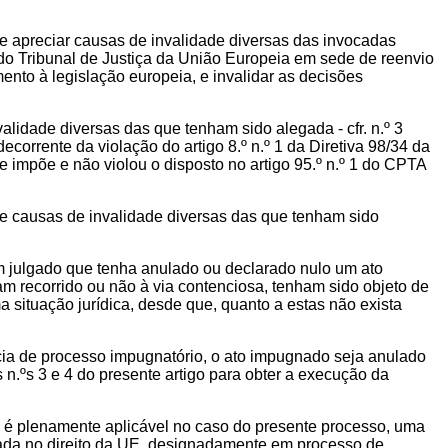
 de apreciar causas de invalidade diversas das invocadas
 do Tribunal de Justiça da União Europeia em sede de reenvio
ento à legislação europeia, e invalidar as decisões
validade diversas das que tenham sido alegada - cfr. n.º 3
ecorrente da violação do artigo 8.º n.º 1 da Diretiva 98/34 da
 impõe e não violou o disposto no artigo 95.º n.º 1 do CPTA
a de causas de invalidade diversas das que tenham sido
 em julgado que tenha anulado ou declarado nulo um ato
m recorrido ou não à via contenciosa, tenham sido objeto de
situação jurídica, desde que, quanto a estas não exista
ia de processo impugnatório, o ato impugnado seja anulado
 n.ºs 3 e 4 do presente artigo para obter a execução da
 é plenamente aplicável no caso do presente processo, uma
ixada no direito da UE, designadamente em processo de