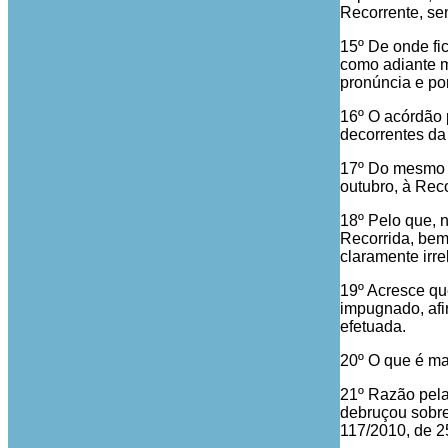
Recorrente, se
15º De onde fi
como adiante m
pronúncia e por
16º O acórdão 
decorrentes da 
17º Do mesmo m
outubro, à Reco
18º Pelo que, 
Recorrida, bem
claramente irr
19º Acresce qu
impugnado, afi
efetuada.
20º O que é ma
21º Razão pela
debruçou sobre
117/2010, de 2