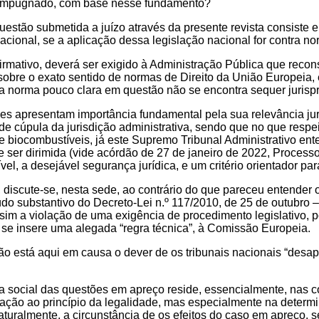
o impugnado, com base nesse fundamento?
estão submetida a juízo através da presente revista consiste e
nacional, se a aplicação dessa legislação nacional for contra n
irmativo, deverá ser exigido à Administração Pública que recons
 sobre o exato sentido de normas de Direito da União Europeia, 
da norma pouco clara em questão não se encontra sequer juri
ões apresentam importância fundamental pela sua relevância j
 de cúpula da jurisdição administrativa, sendo que no que respe
 biocombustíveis, já este Supremo Tribunal Administrativo ente
e ser dirimida (vide acórdão de 27 de janeiro de 2022, Proces
vel, a desejável segurança jurídica, e um critério orientador par
 discute-se, nesta sede, ao contrário do que pareceu entender o
do substantivo do Decreto-Lei n.º 117/2010, de 25 de outubro –
sim a violação de uma exigência de procedimento legislativo, p
 se insere uma alegada “regra técnica”, à Comissão Europeia.
o está aqui em causa o dever de os tribunais nacionais “desapl
ia social das questões em apreço reside, essencialmente, nas 
lação ao princípio da legalidade, mas especialmente na determ
aturalmente, a circunstância de os efeitos do caso em apreço, 