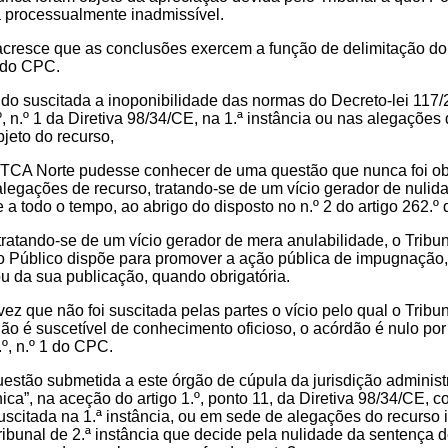
ta processualmente inadmissível.
acresce que as conclusões exercem a função de delimitação do 
º do CPC.
ido suscitada a inoponibilidade das normas do Decreto-lei 117/
º, n.º 1 da Diretiva 98/34/CE, na 1.ª instância ou nas alegações
jeto do recurso,
 TCA Norte pudesse conhecer de uma questão que nunca foi obje
alegações de recurso, tratando-se de um vício gerador de nulid
 a todo o tempo, ao abrigo do disposto no n.º 2 do artigo 262.º
tratando-se de um vício gerador de mera anulabilidade, o Tribu
io Público dispõe para promover a ação pública de impugnação
ou da sua publicação, quando obrigatória.
ez que não foi suscitada pelas partes o vício pelo qual o Tribu
o é suscetível de conhecimento oficioso, o acórdão é nulo po
.º, n.º 1 do CPC.
uestão submetida a este órgão de cúpula da jurisdição administ
ica”, na aceção do artigo 1.º, ponto 11, da Diretiva 98/34/CE, co
suscitada na 1.ª instância, ou em sede de alegações do recurso i
ibunal de 2.ª instância que decide pela nulidade da sentença d