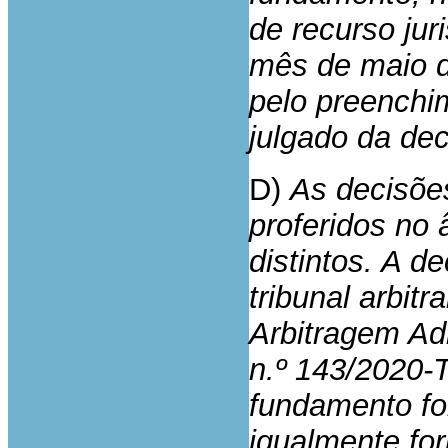
de recurso jur
mês de maio d
pelo preenchim
julgado da de
D)
As decisõe
proferidos no 
distintos. A de
tribunal arbit
Arbitragem Ad
n.º 143/2020-
fundamento foi 
igualmente fo