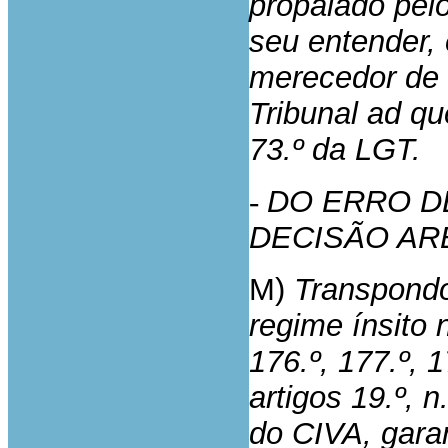
propalado pel
seu entender,
merecedor de 
Tribunal ad qu
73.º da LGT.
-
DO ERRO D
DECISÃO AR
M)
Transpondo 
regime ínsito n
176.º, 177.º, 1
artigos 19.º, n.
do CIVA, gara