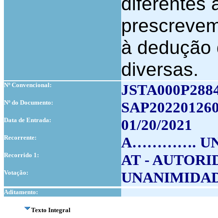
diferentes 
prescrevem
à dedução 
diversas.
Nº Convencional:
JSTA000P288
Nº do Documento:
SAP202201260
Data de Entrada:
01/20/2021
Recorrente:
A…………. UNI
Recorrido 1:
AT - AUTOR
Votação:
UNANIMIDA
Aditamento:
Texto Integral