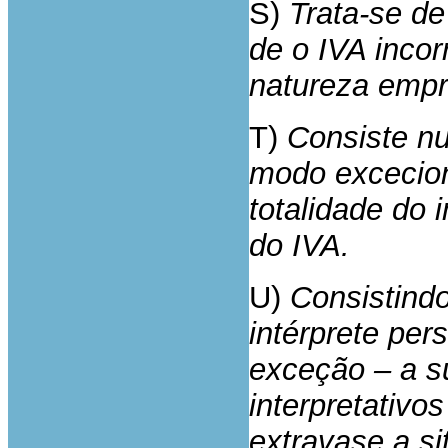
S)
Trata-se d
de o IVA incor
natureza empr
T)
Consiste nu
modo excecion
totalidade do 
do IVA.
U)
Consistind
intérprete pers
exceção – a su
interpretativo
extravase a si