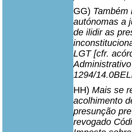
GG)
Também no
autónomas a j
de ilidir as p
inconstitucion
LGT [cfr. acór
Administrativo
1294/14.0BEL
HH)
Mais se r
acolhimento d
presunção prev
revogado Códi