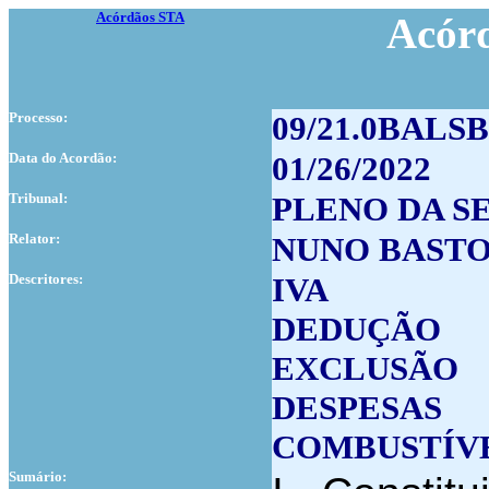
Acórdãos STA
Acór
Processo:
09/21.0BALSB
Data do Acordão:
01/26/2022
Tribunal:
PLENO DA S
Relator:
NUNO BAST
Descritores:
IVA
DEDUÇÃO
EXCLUSÃO
DESPESAS
COMBUSTÍV
Sumário: