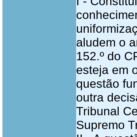
I - Constit
conhecimen
uniformizaç
aludem o ar
152.º do CP
esteja em 
questão fu
outra decis
Tribunal Ce
Supremo Tr