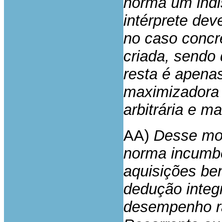
norma um indis
intérprete dev
no caso concre
criada, sendo
resta é apena
maximizadora d
arbitrária e m
AA)
Desse mod
norma incumbe
aquisições be
dedução integ
desempenho ra