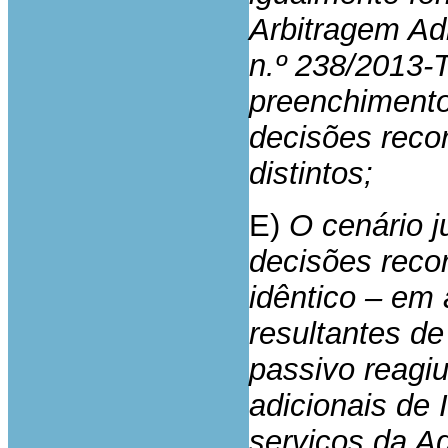
Arbitragem Ad
n.º 238/2013-T
preenchimento 
decisões reco
distintos;
E)
O cenário j
decisões reco
idêntico – em
resultantes de
passivo reagi
adicionais de 
serviços da Ad