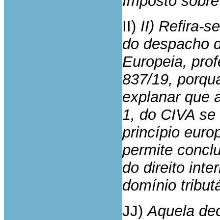
Imposto sobr
II)
II) Refira-s
do despacho d
Europeia, pro
837/19, porqua
explanar que a
1, do CIVA se 
princípio eur
permite conclu
do direito int
domínio tributá
JJ)
Aquela dec