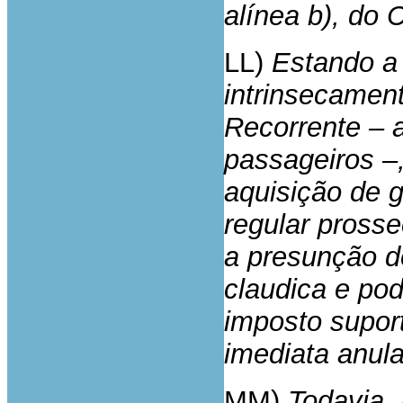
alínea b), do 
LL)
Estando a
intrinsecamen
Recorrente – a
passageiros –,
aquisição de 
regular pross
a presunção do
claudica e pod
imposto supor
imediata anula
MM)
Todavia, 