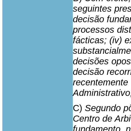
seguintes pres
decisão funda
processos disti
fácticas; (iv) 
substancialmen
decisões opost
decisão recorr
recentemente 
Administrativo
C)
Segundo pô
Centro de Arbi
fundamento, nã