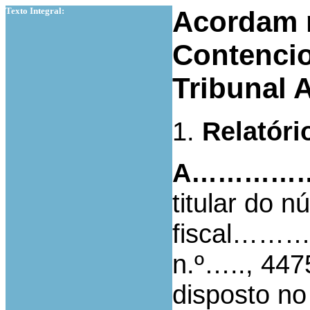
Texto Integral:
Acordam 
Contencio
Tribunal 
1.
Relatóri
A…………….,
titular do n
fiscal………
n.º….., 44
disposto no