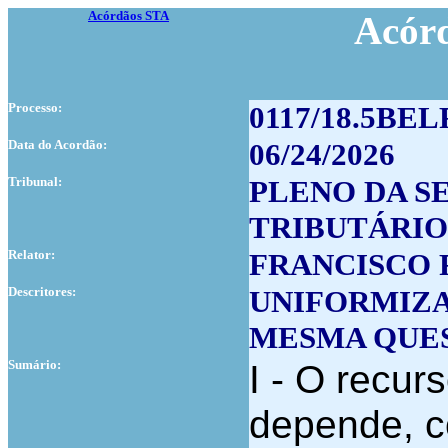
Acórdãos STA
Acór
Processo:
0117/18.5BEL
Data do Acordão:
06/24/2026
Tribunal:
PLENO DA S
TRIBUTÁRIO
Relator:
FRANCISCO
Descritores:
UNIFORMIZA
MESMA QUES
Sumário:
I - O recur
depende, c