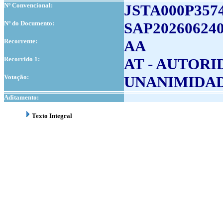
Nº Convencional:
JSTA000P357
Nº do Documento:
SAP202606240
Recorrente:
AA
Recorrido 1:
AT - AUTOR
Votação:
UNANIMIDA
Aditamento:
Texto Integral