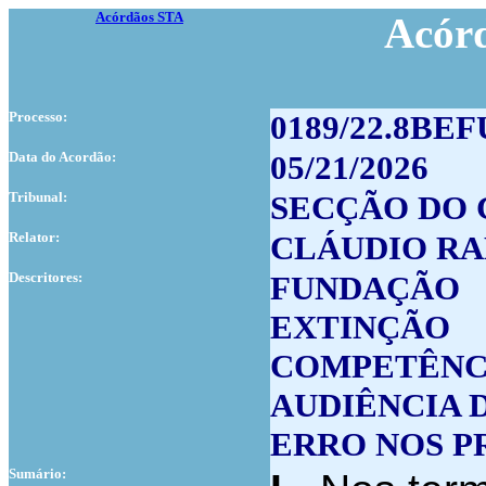
Acórdãos STA
Acór
Processo:
0189/22.8BEF
Data do Acordão:
05/21/2026
Tribunal:
SECÇÃO DO 
Relator:
CLÁUDIO R
Descritores:
FUNDAÇÃO
EXTINÇÃO
COMPETÊNC
AUDIÊNCIA 
ERRO NOS P
Sumário: