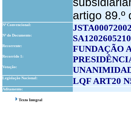
subsidiaria
artigo 89.º
Nº Convencional:
JSTA0007200
Nº do Documento:
SA1202605210
Recorrente:
FUNDAÇÃO A.
Recorrido 1:
PRESIDÊNCI
Votação:
UNANIMIDA
Legislação Nacional:
LQF ART20 N
Aditamento:
Texto Integral