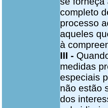
se forneça 
completo d
processo a
aqueles qu
à compreen
III -
Quando 
medidas pro
especiais p
não estão s
dos interes