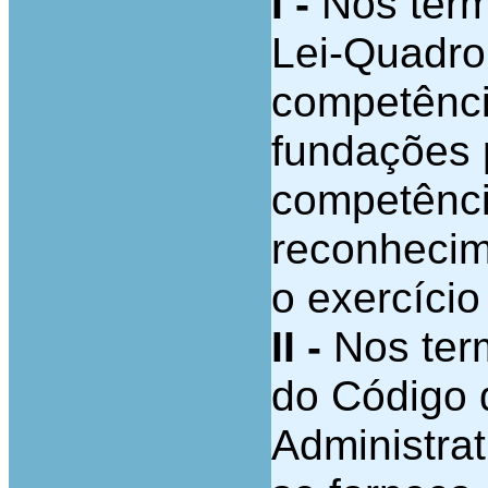
I -
Nos termo
Lei-Quadro
competênci
fundações 
competênci
reconhecime
o exercício
II -
Nos term
do Código 
Administrat