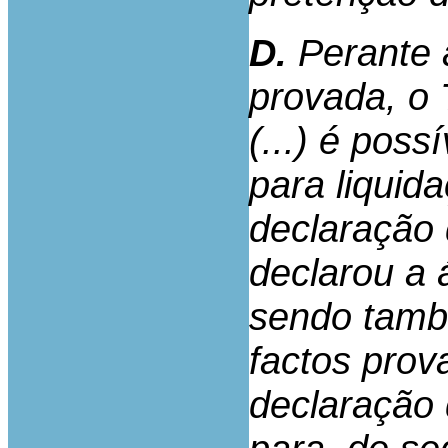
D.
Perante 
provada, o 
(...) é poss
para liquid
declaração
declarou a 
sendo també
factos prov
declaração q