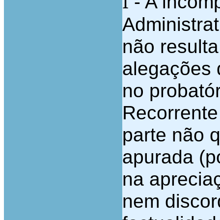
- A incom
I
Administrat
não result
alegações d
no probató
Recorrente 
parte não q
apurada (p
na aprecia
nem discor