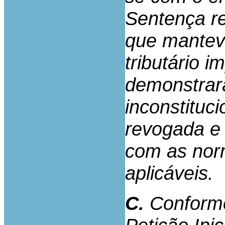
Sentença r
que manteve
tributário 
demonstrará
inconstituc
revogada e 
com as norm
aplicáveis.
C.
Conforme