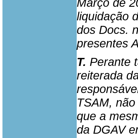
Março de 20
liquidação 
dos Docs. n
presentes 
T.
Perante t
reiterada d
responsável
TSAM, não 
que a mesm
da DGAV em