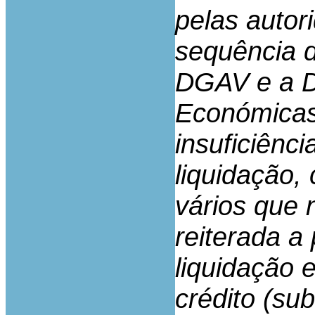
pelas autor
sequência d
DGAV e a D
Económicas,
insuficiênci
liquidação,
vários que 
reiterada a
liquidação 
crédito (su