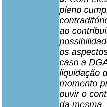
pleno cumpr
contraditóri
ao contribu
possibilida
os aspectos
caso a DGA
liquidação 
momento pr
ouvir o con
da mesma.