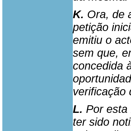
K.
Ora, de 
petição ini
emitiu o ac
sem que, e
concedida 
oportunidad
verificaçã
L.
Por esta 
ter sido not