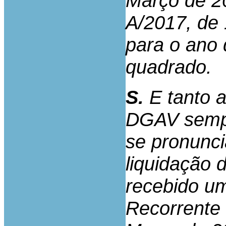
Março de 20
A/2017, de 
para o ano 
quadrado.
S.
E tanto a
DGAV sempr
se pronunci
liquidação
recebido um
Recorrente