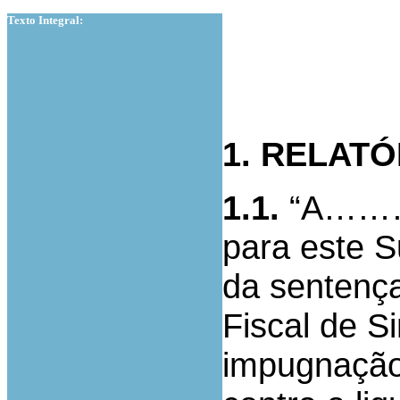
Texto Integral:
1. RELATÓ
1.1.
“A………
para este S
da sentença
Fiscal de S
impugnação 