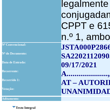
legalmente
conjugadame
CPPT e 615.
n.º 1, amb
Nº Convencional:
JSTA000P286
Nº do Documento:
SA2202112090
Data de Entrada:
09/17/2021
Recorrente:
A.............
Recorrido 1:
AT – AUTOR
Votação:
UNANIMIDA
Aditamento:
Texto Integral