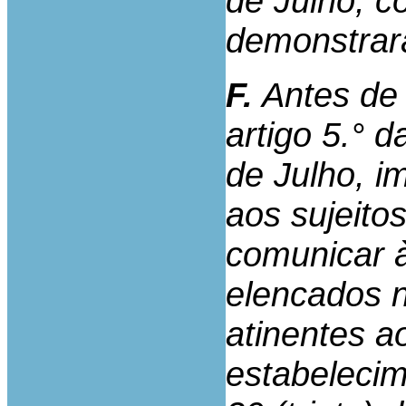
de Julho, c
demonstrar
F.
Antes de 
artigo 5.° d
de Julho, i
aos sujeit
comunicar 
elencados n
atinentes a
estabelecim