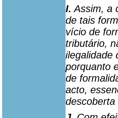
I.
Assim, a 
de tais for
vício de fo
tributário, 
ilegalidade 
porquanto e
de formalid
acto, essen
descoberta 
J.
Com efeit