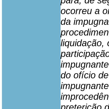
para, de seg
ocorreu a om
da impugnan
procediment
liquidação,
participaç
impugnante
do ofício d
impugnante 
improcedên
preterição 