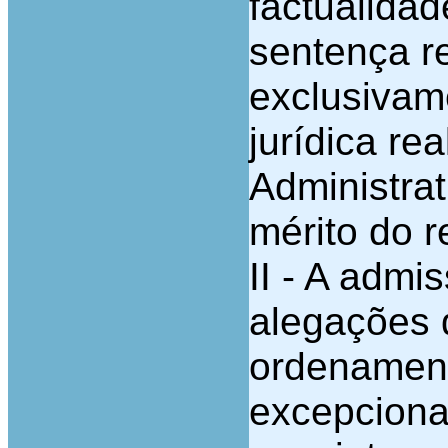
factualidad
sentença re
exclusivam
jurídica re
Administra
mérito do r
II - A adm
alegações 
ordenament
excepcional