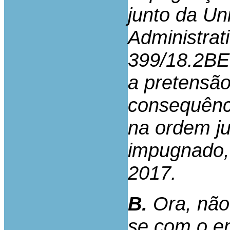
junto da Un
Administrati
399/18.2BE
a pretensão
consequênc
na ordem jur
impugnado,
2017.
B.
Ora, não
se com o en