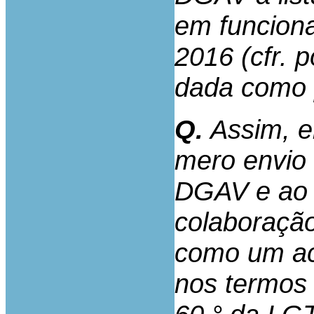
em funcion
2016 (cfr. 
dada como 
Q.
Assim, e
mero envio 
DGAV e ao a
colaboração
como um ac
nos termos 