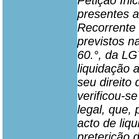
Petição Ini
presentes a
Recorrente 
previstos na
60.°, da LG
liquidação 
seu direito
verificou-se
legal, que, 
acto de liq
preterição 