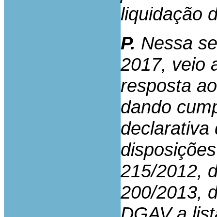
liquidação
P.
Nessa se
2017, veio 
resposta ao
dando cump
declarativa
disposições
215/2012, d
200/2013, d
DGAV a list