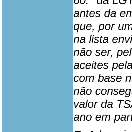
60.° da LGT
antes da em
que, por um
na lista en
não ser, pe
aceites pel
com base na 
não consegu
valor da T
ano em part