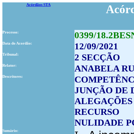
Acórdãos STA
Acór
Processo:
0399/18.2BES
Data do Acordão:
12/09/2021
Tribunal:
2 SECÇÃO
Relator:
ANABELA R
Descritores:
COMPETÊNC
JUNÇÃO DE
ALEGAÇÕES
RECURSO
NULIDADE P
Sumário: