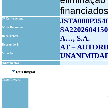
financiado
Nº Convencional:
JSTA000P354
Nº do Documento:
SA2202604150
Recorrente:
A…, S.A.
Recorrido 1:
AT – AUTOR
Votação:
UNANIMIDA
Aditamento:
Texto Integral
Texto Integral: