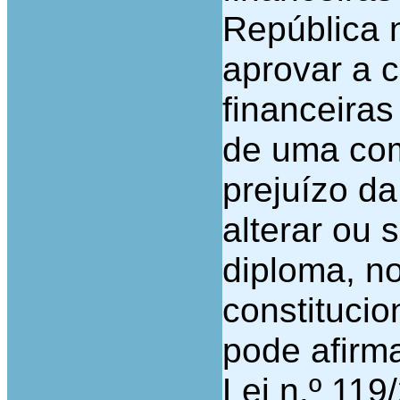
República 
aprovar a c
financeiras
de uma com
prejuízo d
alterar ou 
diploma, n
constitucio
pode afirma
Lei n.º 119