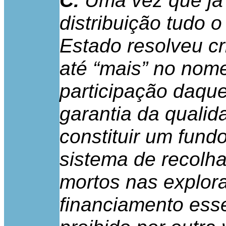
C.
Uma vez que já 
distribuição tudo o
Estado resolveu cri
até “mais” no nome
participação daque
garantia da qualid
constituir um fund
sistema de recolh
mortos nas explor
financiamento ess