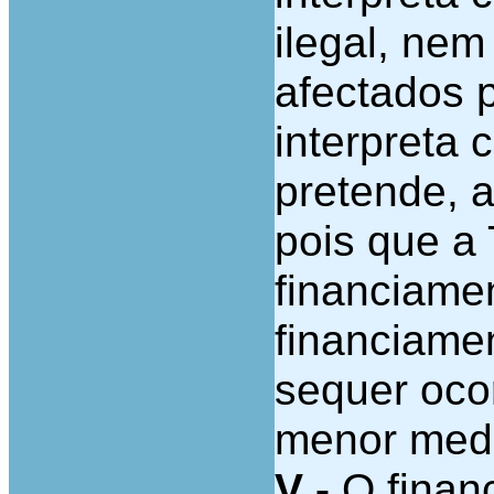
ilegal, nem
afectados 
interpreta 
pretende, a
pois que a
financiame
financiame
sequer ocor
menor med
V -
O finan