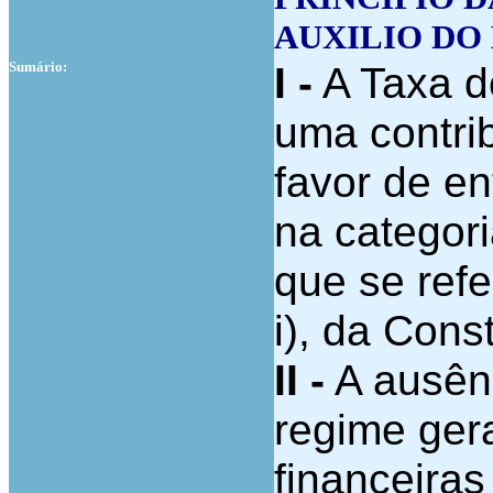
AUXILIO DO
Sumário:
I -
A Taxa d
uma contrib
favor de e
na categori
que se refer
i), da Const
II -
A ausên
regime gera
financeira