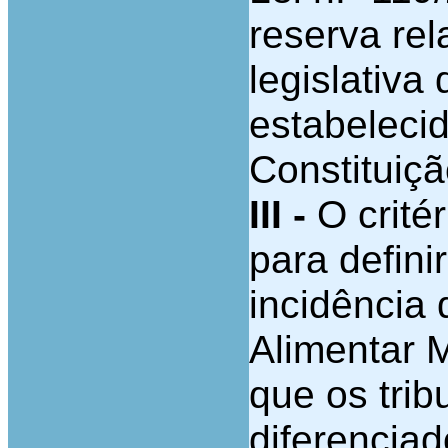
reserva re
legislativa
estabelecida
Constituiçã
III -
O critér
para defini
incidência
Alimentar 
que os tri
diferencia