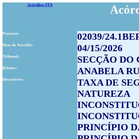
Acórdãos STA
Acór
Processo:
02039/24.1BE
Data do Acordão:
04/15/2026
Tribunal:
SECÇÃO DO 
Relator:
ANABELA R
Descritores:
TAXA DE SE
NATUREZA
INCONSTITU
INCONSTITU
PRINCÍPIO 
PRINCÍPIO 