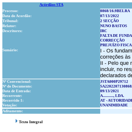
Acórdãos STA
Processo:
0868/16.9BELRA
Data do Acordão:
07/13/2022
Tribunal:
2 SECÇÃO
Relator:
NUNO BASTOS
Descritores:
IRC
FALTA DE FUN
CORRECÇÃO
PREJUÍZO FISC
Sumário:
I - Os fundam
correções às 
II - Pelo que
incluir, no r
declarados d
Nº Convencional:
JSTA000P29712
Nº do Documento:
SA2202207130868
Data de Entrada:
09/13/2021
Recorrente:
A............, LDA.
Recorrido 1:
AT - AUTORIDAD
Votação:
UNANIMIDADE
Aditamento:
Texto Integral