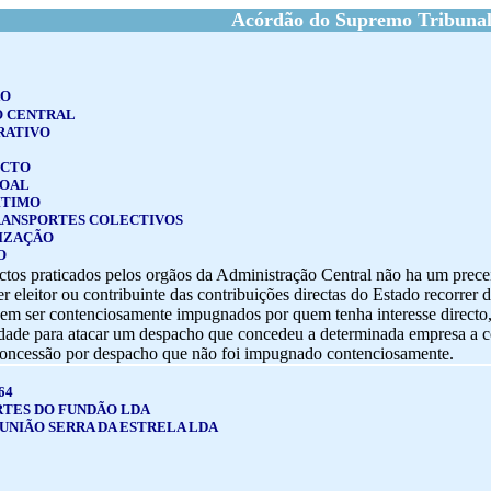
Acórdão do Supremo Tribunal
ÃO
O CENTRAL
RATIVO
ECTO
SOAL
ITIMO
RANSPORTES COLECTIVOS
IZAÇÃO
O
ctos praticados pelos orgãos da Administração Central não ha um prece
r eleitor ou contribuinte das contribuições directas do Estado recorrer 
dem ser contenciosamente impugnados por quem tenha interesse directo, 
dade para atacar um despacho que concedeu a determinada empresa a co
concessão por despacho que não foi impugnado contenciosamente.
64
TES DO FUNDÃO LDA
UNIÃO SERRA DA ESTRELA LDA