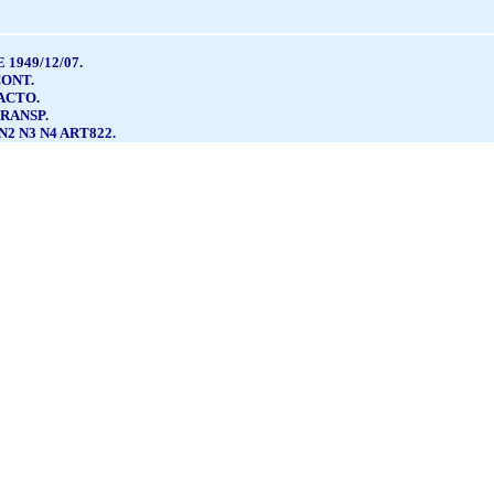
1949/12/07.
CONT.
ACTO.
TRANSP.
2 N3 N4 ART822.