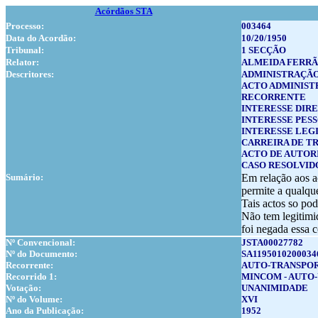
Acórdãos STA
Processo:
003464
Data do Acordão:
10/20/1950
Tribunal:
1 SECÇÃO
Relator:
ALMEIDA FERR
Descritores:
ADMINISTRAÇÃ
ACTO ADMINIST
RECORRENTE
INTERESSE DIR
INTERESSE PES
INTERESSE LEG
CARREIRA DE T
ACTO DE AUTOR
CASO RESOLVID
Sumário:
Em relação aos a
permite a qualque
Tais actos so po
Não tem legitimi
foi negada essa 
Nº Convencional:
JSTA00027782
Nº do Documento:
SA1195010200034
Recorrente:
AUTO-TRANSPOR
Recorrido 1:
MINCOM - AUTO-
Votação:
UNANIMIDADE
Nº do Volume:
XVI
Ano da Publicação:
1952