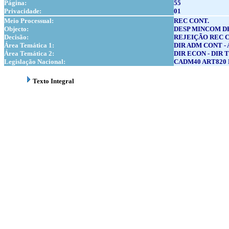
Página:
55
Privacidade:
01
Meio Processual:
REC CONT.
Objecto:
DESP MINCOM DE 
Decisão:
REJEIÇÃO REC 
Área Temática 1:
DIR ADM CONT - 
Área Temática 2:
DIR ECON - DIR 
Legislação Nacional:
CADM40 ART820 N
Texto Integral