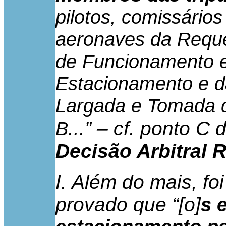
pilotos, comissários
aeronaves da Requ
de Funcionamento e
Estacionamento e d
Largada e Tomada d
” – cf. ponto C 
B...
Decisão Arbitral 
I. Além do mais, f
provado que “[o]
s 