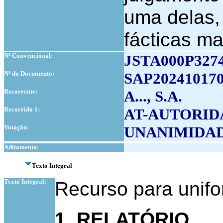
uma delas,
fácticas ma
Nº Convencional:
JSTA000P327
Nº do Documento:
SAP202410170
Recorrente:
A..., S.A.
Recorrido 1:
AT-AUTORID
Votação:
UNANIMIDA
Aditamento:
Texto Integral
Texto Integral:
Recurso para unifo
1. RELATÓRIO