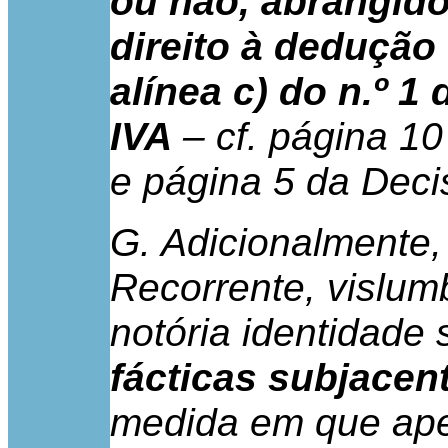
ou não, abrangid
direito à dedução
alínea c) do n.º 1
IVA
– cf. página 10
e página 5 da Deci
G. Adicionalmente,
Recorrente, vislum
notória identidade
fácticas subjacen
medida em que ap