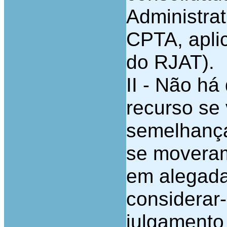
Administrat
CPTA, apli
do RJAT).
II - Não há
recurso se 
semelhança
se moveram
em alegada
considerar
julgamento