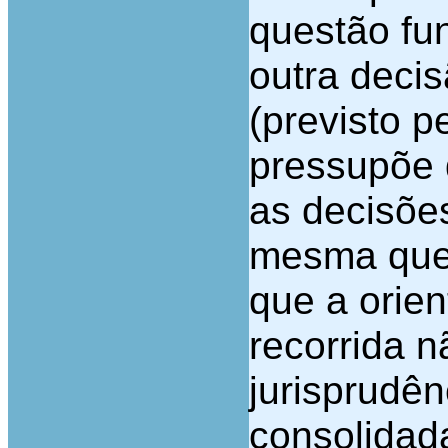
questão fu
outra decis
(previsto p
pressupõe 
as decisões
mesma ques
que a orien
recorrida 
jurisprudê
consolidad