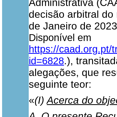
Administrativa (C
decisão arbitral d
de Janeiro de 2023
Disponível em
https://caad.org.pt/
), transit
id=6828
.
alegações, que re
seguinte teor:
«
(I)
Acerca do obje
A. O presente Rec