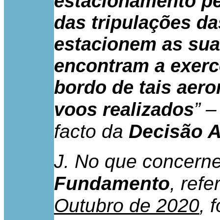
estacionamento p
das tripulações d
estacionem as sua
encontram a exerc
bordo de tais aer
” –
voos realizados
facto da
Decisão A
J. No que concern
Fundamento
, ref
Outubro de 2020
, 