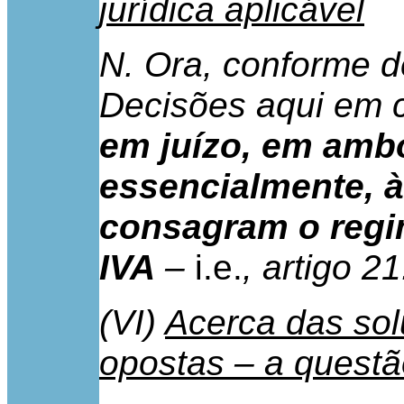
jurídica aplicável
N. Ora, conforme 
Decisões aqui em 
em juízo, em ambo
essencialmente, 
consagram o regi
IVA
–
i.e.
, artigo 2
(VI)
Acerca das sol
opostas – a quest