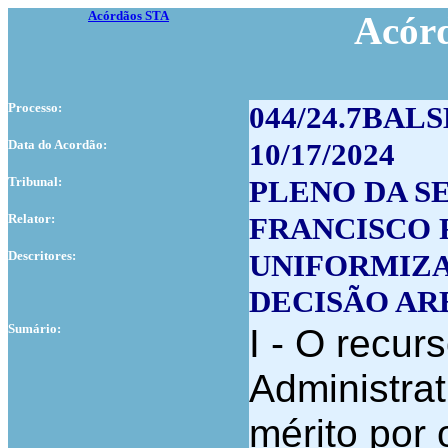
Acórdãos STA
Acór
Processo:
044/24.7BALS
Data do Acordão:
10/17/2024
Tribunal:
PLENO DA S
Relator:
FRANCISCO
Descritores:
UNIFORMIZA
DECISÃO AR
Sumário:
I - O recur
Administrat
mérito por