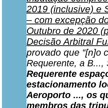
2019 (inclusive) e 
– com excepção do 
Outubro de 2020 (p
Decisão Arbitral F
provado que “[n]
o 
Requerente, a B..., 
Requerente espaço
estacionamento lo
Aeroporto ..., os 
membros das trip