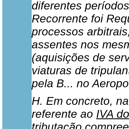
diferentes período
Recorrente foi Re
processos arbitrai
assentes nos mesm
(aquisições de ser
viaturas de tripula
pela B... no Aeroport
H. Em concreto, n
referente ao
IVA do
tributação compre