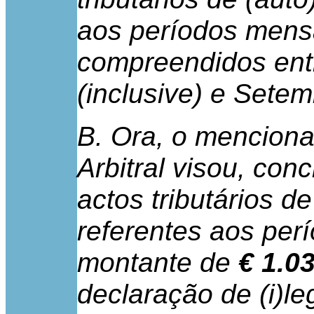
aos períodos mensa
compreendidos en
(inclusive) e Setem
B. Ora, o mencion
Arbitral visou, co
actos tributários d
referentes aos per
montante de
€ 1.0
declaração de (i)l