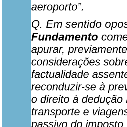
”.
aeroporto
Q. Em sentido opo
Fundamento
começ
apurar, previamente
considerações sobre
factualidade assent
reconduzir-se à pre
o direito à deduçã
transporte e viagen
passivo do imposto 