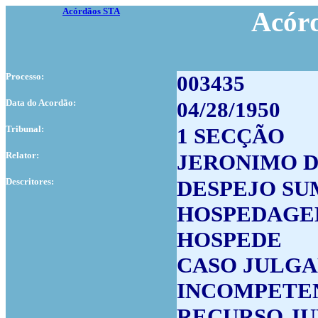
Acórdãos STA
Acór
Processo:
003435
Data do Acordão:
04/28/1950
Tribunal:
1 SECÇÃO
Relator:
JERONIMO D
Descritores:
DESPEJO SU
HOSPEDAG
HOSPEDE
CASO JULG
INCOMPETEN
RECURSO JU