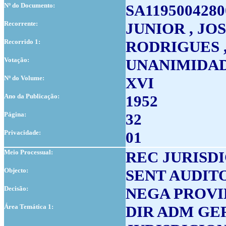
Nº do Documento:
SA1195004280
Recorrente:
JUNIOR , JO
Recorrido 1:
RODRIGUES 
Votação:
UNANIMIDA
Nº do Volume:
XVI
Ano da Publicação:
1952
Página:
32
Privacidade:
01
Meio Processual:
REC JURISD
Objecto:
SENT AUDITO
Decisão:
NEGA PROVI
Área Temática 1:
DIR ADM GER