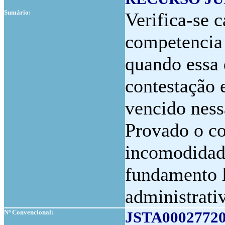
Sumário:
Verifica-se 
competencia 
quando essa 
contestação 
vencido ness
Provado o co
incomodidad
fundamento l
administrati
Nº Convencional:
JSTA0002772