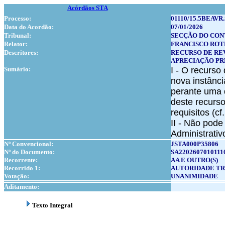
Acórdãos STA
Processo:
01110/15.5BEAVR
Data do Acordão:
07/01/2026
Tribunal:
SECÇÃO DO CON
Relator:
FRANCISCO ROT
Descritores:
RECURSO DE RE
APRECIAÇÃO PR
Sumário:
I - O recurso
nova instânc
perante uma q
deste recurso
requisitos (cf
II - Não pode
Administrativ
Nº Convencional:
JSTA000P35806
Nº do Documento:
SA2202607010111
Recorrente:
AA E OUTRO(S)
Recorrido 1:
AUTORIDADE TR
Votação:
UNANIMIDADE
Aditamento:
Texto Integral