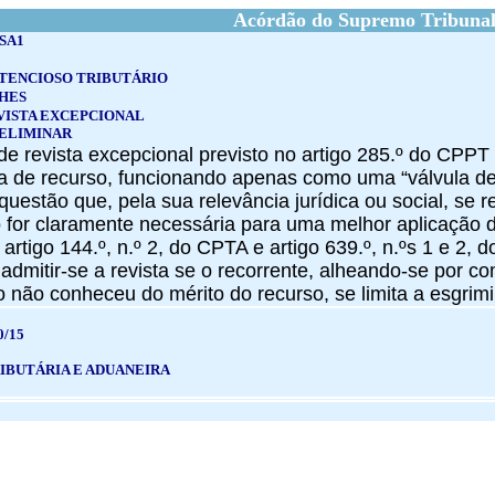
Acórdão do Supremo Tribunal
.SA1
TENCIOSO TRIBUTÁRIO
HES
VISTA EXCEPCIONAL
ELIMINAR
 de revista excepcional previsto no artigo 285.º do CP
ia de recurso, funcionando apenas como uma “válvula de
uestão que, pela sua relevância jurídica ou social, se 
 for claramente necessária para uma melhor aplicação d
. artigo 144.º, n.º 2, do CPTA e artigo 639.º, n.ºs 1 e 2,
 admitir-se a revista se o recorrente, alheando-se por 
o não conheceu do mérito do recurso, se limita a esgrim
0/15
IBUTÁRIA E ADUANEIRA