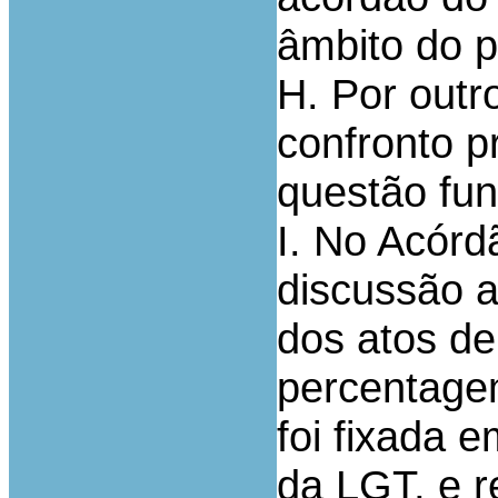
âmbito do p
H. Por outr
confronto 
questão fun
I. No Acór
discussão a
dos atos de
percentage
foi fixada 
da LGT, e r