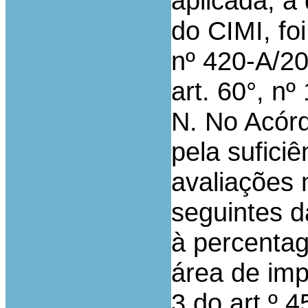
aplicada, a 
do CIMI, fo
nº 420-A/20
art. 60°, nº 
N. No Acórd
pela sufici
avaliações 
seguintes 
à percentag
área de imp
3 do art.º 