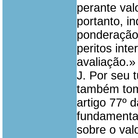
perante valo
portanto, i
ponderação 
peritos int
avaliação.»
J. Por seu t
também tom
artigo 77º 
fundamenta
sobre o val