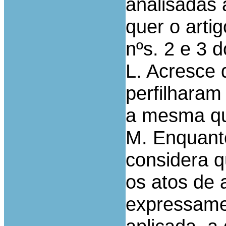
analisadas 
quer o arti
nºs. 2 e 3 d
L. Acresce 
perfilharam
a mesma que
M. Enquanto
considera 
os atos de
expressame