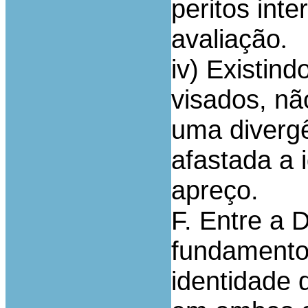
peritos int
avaliação
.
iv) Existin
visados, nã
uma divergê
afastada a 
apreço.
F. Entre a 
fundamento
identidade 