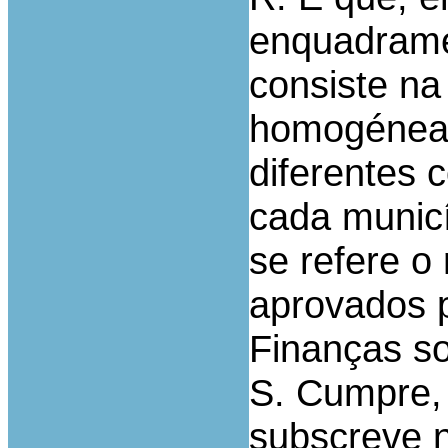
enquadrame
consiste n
homogéneas
diferentes 
cada municí
se refere o
aprovados p
Finanças s
S. Cumpre, 
subscreve n