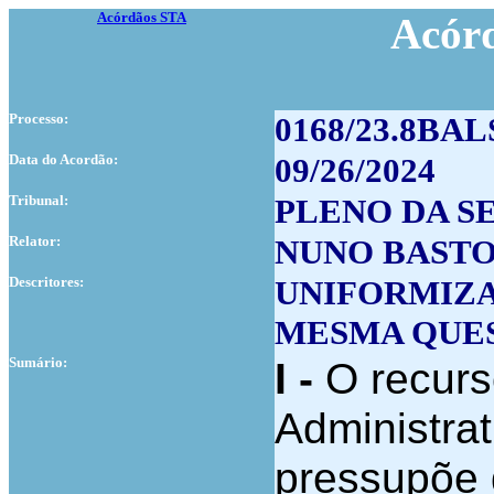
Acórdãos STA
Acór
Processo:
0168/23.8BAL
Data do Acordão:
09/26/2024
Tribunal:
PLENO DA S
Relator:
NUNO BAST
Descritores:
UNIFORMIZA
MESMA QUES
Sumário:
I -
O recurs
Administrat
pressupõe 