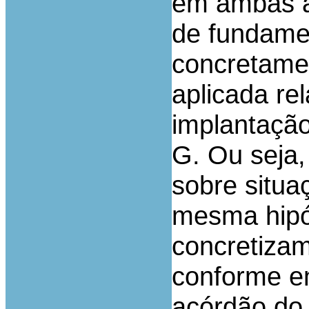
em ambas as
de fundame
concretame
aplicada re
implantação
G. Ou seja
sobre situa
mesma hipót
concretizam
conforme e
acórdão do 