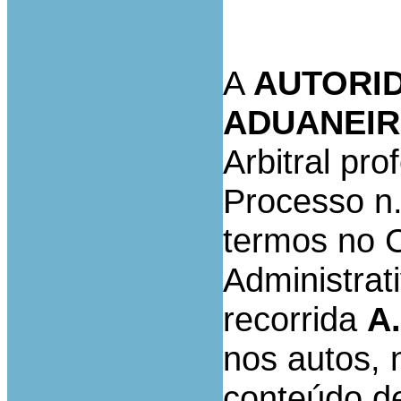
A
AUTORID
ADUANEI
Arbitral pr
Processo n.
termos no 
Administra
recorrida
A.
nos autos,
conteúdo de