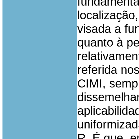
fundamentaç
localização,
visada a f
quanto à p
relativamen
referida nos
CIMI, sempr
dissemelhan
aplicabilida
uniformizad
R. É que, e