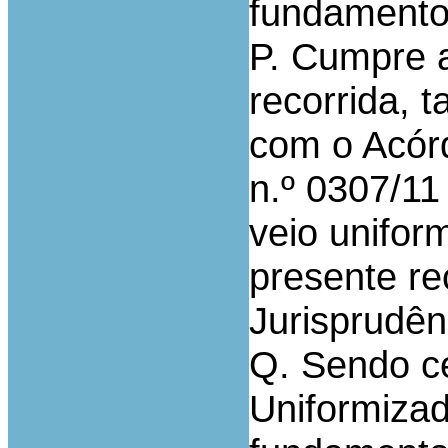
fundamento
P. Cumpre a
recorrida, 
com o Acór
n.º 0307/11
veio unifor
presente re
Jurisprudên
Q. Sendo c
Uniformizad