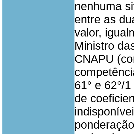
nenhuma si
entre as du
valor, igua
Ministro da
CNAPU (co
competência
61° e 62°/1
de coeficie
indisponíve
ponderação 