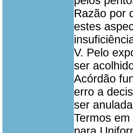
pelos perito
Razão por 
estes aspec
insuficiênc
V. Pelo exp
ser acolhid
Acórdão fu
erro a deci
ser anulada
Termos em 
para Unifor