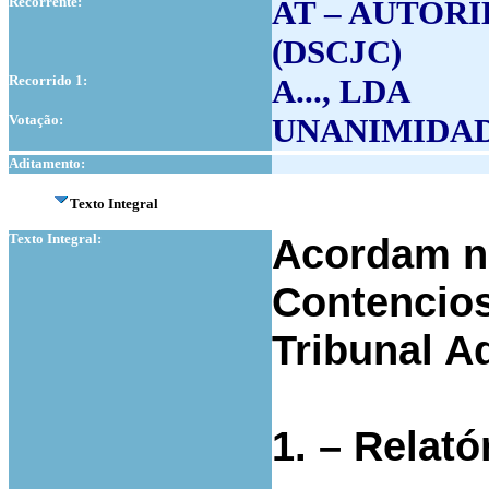
Recorrente:
AT – AUTOR
(DSCJC)
Recorrido 1:
A..., LDA
Votação:
UNANIMIDA
Aditamento:
Texto Integral
Texto Integral:
Acordam n
Contencios
Tribunal A
1. – Relató