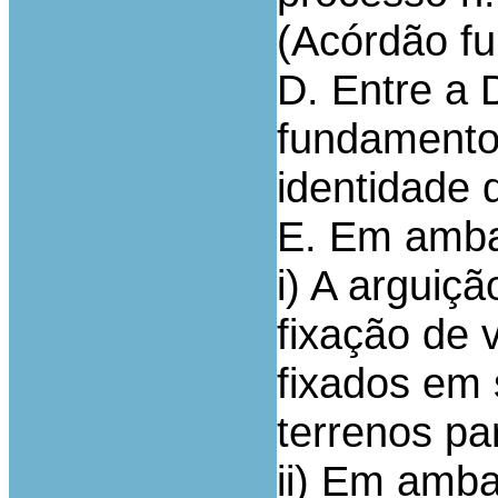
(Acórdão f
D. Entre a 
fundamento
identidade 
E. Em amba
i) A arguiçã
fixação de v
fixados em 
terrenos pa
ii) Em amba