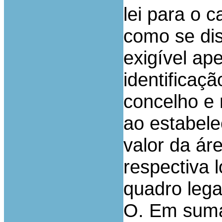
lei para o c
como se di
exigível ap
identificaçã
concelho e 
ao estabel
valor da ár
respectiva 
quadro legal
O. Em suma,