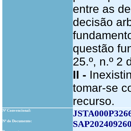
entre as de
decisão ar
fundamento
questão fun
25.º, n.º 2
II -
Inexisti
tomar-se c
recurso.
Nº Convencional:
JSTA000P326
Nº do Documento:
SAP202409260