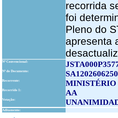
recorrida 
foi determ
Pleno do S
apresenta 
desactuali
Nº Convencional:
JSTA000P357
Nº do Documento:
SA1202606250
Recorrente:
MINISTÉRIO
Recorrido 1:
AA
Votação:
UNANIMIDA
Aditamento: