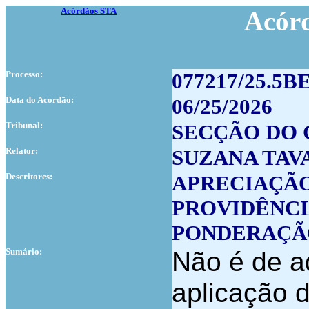
Acórdãos STA
Acór
Processo:
077217/25.5B
Data do Acordão:
06/25/2026
Tribunal:
SECÇÃO DO 
Relator:
SUZANA TAVA
Descritores:
APRECIAÇÃ
PROVIDÊNC
PONDERAÇÃO
Sumário:
Não é de ad
aplicação d