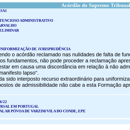
Acórdão do Supremo Tribunal
.SA1
TENCIOSO ADMINISTRATIVO
ARVALHO
ELIMINAR
UNIFORMIZAÇÃO DE JURISPRUDÊNCIA
rrendo o acórdão reclamado nas nulidades de falta de f
dos fundamentos,
não pode proceder a reclamação apres
 estar em causa uma discordância em relação à não admi
“manifesto lapso”.
nda sido interposto recurso extraordinário para uniformiza
postos de admissibilidade não cabe a esta Formação apr
6/22
UCURSAL EM PORTUGAL
ALAR PÓVOA DE VARZIM/VILA DO CONDE, EPE