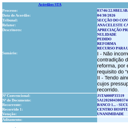
Acórdãos STA
Processo:
03746/22.9BELSB
Data do Acordão:
04/30/2026
Tribunal:
SECÇÃO DO CON
Relator:
ANA CELESTE C
Descritores:
APRECIAÇÃO PR
NULIDADE
PEDIDO
REFORMA
RECURSO PARA 
Sumário:
I - Não inco
contradição 
reforma, por
requisito do 
II - Tendo ai
cujos pressu
recorrido.
Nº Convencional:
JSTA000P35519
Nº do Documento:
SA1202604300374
Recorrente:
BANCO 1... - S
Recorrido 1:
CENTRO HOSPIT
Votação:
UNANIMIDADE
Aditamento: