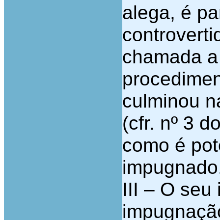
alega, é pa
controverti
chamada a 
procedimen
culminou n
(cfr. nº 3 d
como é pot
impugnado
III – O seu
impugnação