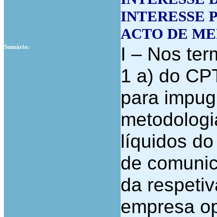
INTERESSE 
ACTO DE M
Sumário:
I – Nos ter
1 a) do CPT
para impug
metodologi
líquidos do
de comunic
da respeti
empresa op