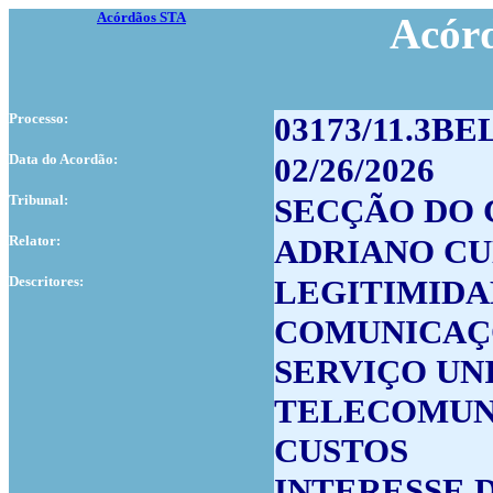
Acórdãos STA
Acór
Processo:
03173/11.3BE
Data do Acordão:
02/26/2026
Tribunal:
SECÇÃO DO 
Relator:
ADRIANO C
Descritores:
LEGITIMIDA
COMUNICAÇ
SERVIÇO UN
TELECOMUN
CUSTOS
INTERESSE 