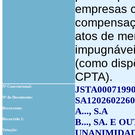
empresas c
compensaçã
atos de me
impugnáveis
(como dispõ
CPTA).
Nº Convencional:
JSTA0007199
Nº do Documento:
SA1202602260
Recorrente:
A..., S.A
Recorrido 1:
B..., SA. E O
Votação:
UNANIMIDA