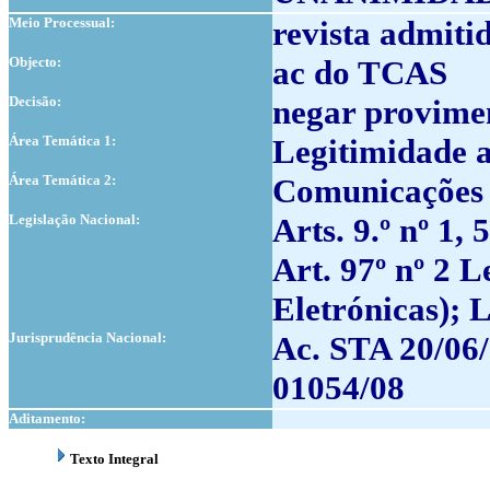
Meio Processual:
revista admiti
Objecto:
ac do TCAS
Decisão:
negar provime
Área Temática 1:
Legitimidade a
Área Temática 2:
Comunicações 
Legislação Nacional:
Arts. 9.º nº 1, 
Art. 97º nº 2 
Eletrónicas); L
Jurisprudência Nacional:
Ac. STA 20/06/
01054/08
Aditamento:
Texto Integral