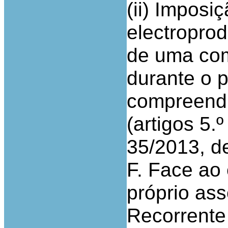
(ii) Imposi
electroprod
de uma co
durante o 
compreendi
(artigos 5.º
35/2013, de
F. Face ao
próprio as
Recorrente 