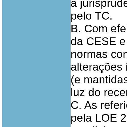
a jurispru
pelo TC.
B. Com efe
da CESE e 
normas com
alterações
(e mantida
luz do rec
C. As refer
pela LOE 2