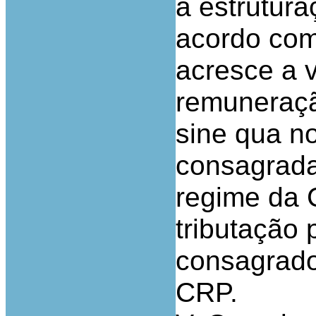
a estrutur
acordo com
acresce a 
remuneraçã
sine qua no
consagrada 
regime da C
tributação 
consagrado 
CRP.