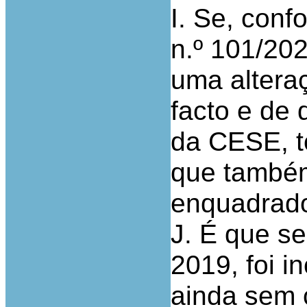
I. Se, conf
n.º 101/202
uma altera
facto e de 
da CESE, to
que também
enquadrado
J. É que se
2019, foi in
ainda sem 