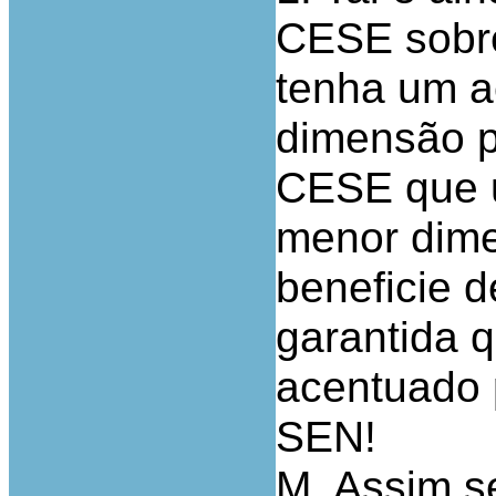
CESE sobre
tenha um a
dimensão p
CESE que u
menor dime
beneficie 
garantida 
acentuado p
SEN!
M. Assim s