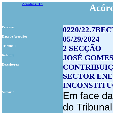
Acórdãos STA
Acór
Processo:
0220/22.7BE
Data do Acordão:
05/29/2024
Tribunal:
2 SECÇÃO
Relator:
JOSÉ GOMES
Descritores:
CONTRIBUIÇ
SECTOR EN
INCONSTITU
Sumário:
Em face da
do Tribunal