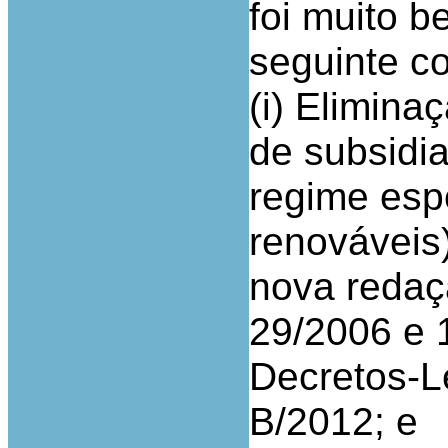
foi muito b
seguinte c
(i) Elimina
de subsidi
regime espe
renováveis
nova redaç
29/2006 e 
Decretos-L
B/2012; e