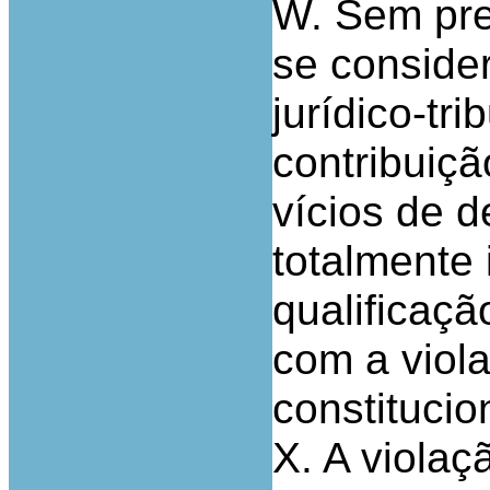
W. Sem pre
se consider
jurídico-tr
contribuiçã
vícios de d
totalmente
qualificaçã
com a viola
constitucio
X. A violaç