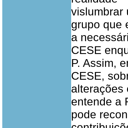
vislumbrar
grupo que 
a necessár
CESE enqua
P. Assim, e
CESE, sobr
alterações
entende a 
pode recon
contribuiçõ