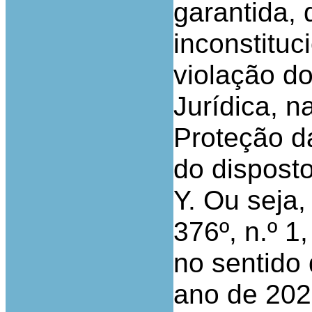
garantida,
inconstituc
violação d
Jurídica, n
Proteção d
do disposto
Y. Ou seja,
376º, n.º 1
no sentido 
ano de 202