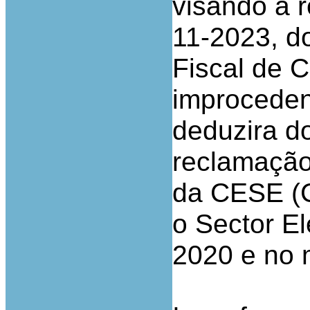
visando a 
11-2023, do
Fiscal de C
improceden
deduzira d
reclamação
da CESE (C
o Sector El
2020 e no 