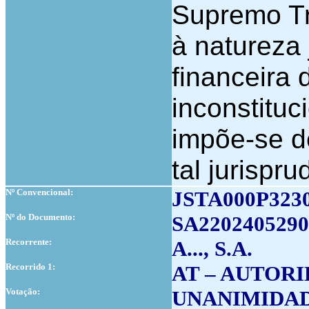
Supremo Tr
à natureza 
financeira
inconstituc
impõe-se d
tal jurispru
Nº Convencional:
JSTA000P323
Nº do Documento:
SA2202405290
Recorrente:
A..., S.A.
Recorrido 1:
AT – AUTOR
Votação:
UNANIMIDA