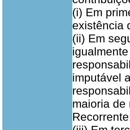
(i) Em prim
existência
(ii) Em seg
igualmente
responsabi
imputável 
responsabil
maioria de 
Recorrente
(iii) Em ter