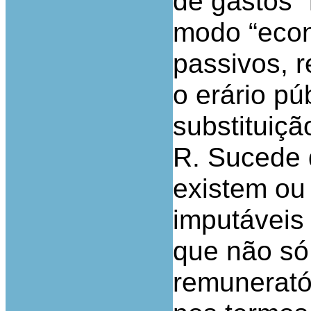
de gastos 
modo “econ
passivos, 
o erário pú
substituiçã
R. Sucede 
existem ou
imputáveis
que não só
remunerató