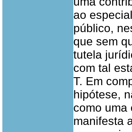
uma contri
ao especia
público, ne
que sem qu
tutela jurí
com tal es
T. Em comp
hipótese, 
como uma c
manifesta 