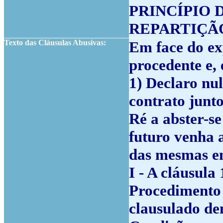
PRINCÍPIO 
REPARTIÇÃ
Texto das Cláusulas Abusivas:
Em face do ex
procedente e,
1) Declaro nul
contrato junt
Ré a abster-se
futuro venha 
das mesmas em
I - A cláusula 
Procedimento 
clausulado d