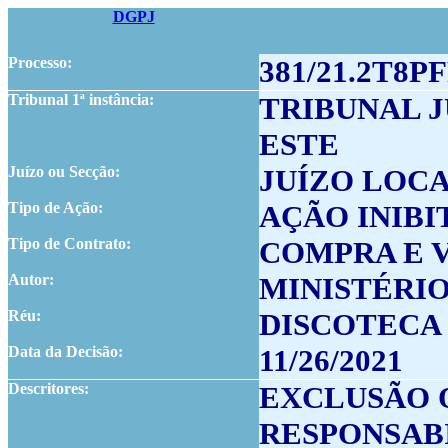
DGPJ
Processo:
381/21.2T8P
Tribunal 1ª instância:
TRIBUNAL 
ESTE
Juízo ou Secção:
JUÍZO LOCA
Tipo de Ação:
AÇÃO INIBI
Tipo de Contrato:
COMPRA E V
Autor:
MINISTÉRI
Réu:
DISCOTECA 
Data da Decisão:
11/26/2021
Descritores:
EXCLUSÃO 
RESPONSAB