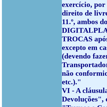
exercício, po
direito de livr
11.º, ambos d
DIGITALPLA
TROCAS após 
excepto em ca
(devendo faze
Transportador
não conformid
etc.)."
VI - A cláusula
Devoluções", 