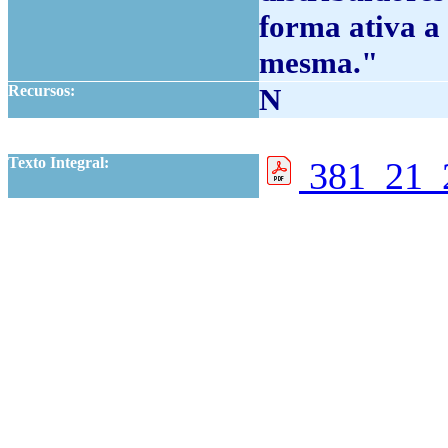
forma ativa a 
mesma."
Recursos:
N
f
Texto Integral:
381_21_