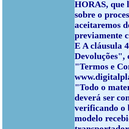
HORAS, que lh
sobre o proce
aceitaremos d
previamente 
E A cláusula 4
Devoluções", 
"Termos e Con
www.digitalpl
"Todo o mater
deverá ser con
verificando o
modelo recebi
transportador