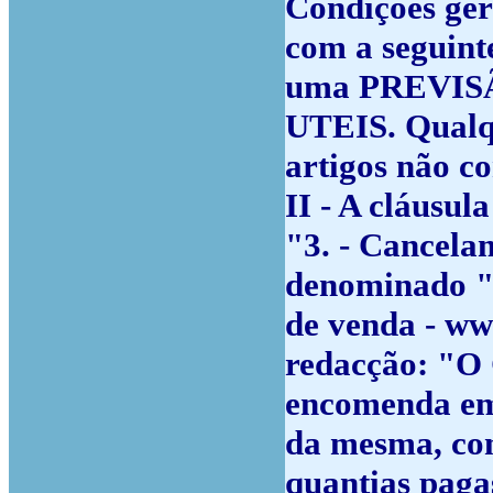
Condições ger
com a seguint
uma PREVISÃO
UTEIS. Qualqu
artigos não co
II - A cláusula
"3. - Cancela
denominado "T
de venda - ww
redacção:
"O 
encomenda em
da mesma, com
quantias pagas