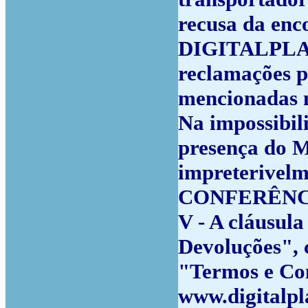
recusa da enc
DIGITALPLACE
reclamações p
mencionadas n
Na impossibil
presença do Mo
impreterivel
CONFERÊNCI
V - A cláusula 
Devoluções", 
"Termos e Con
www.digitalpl