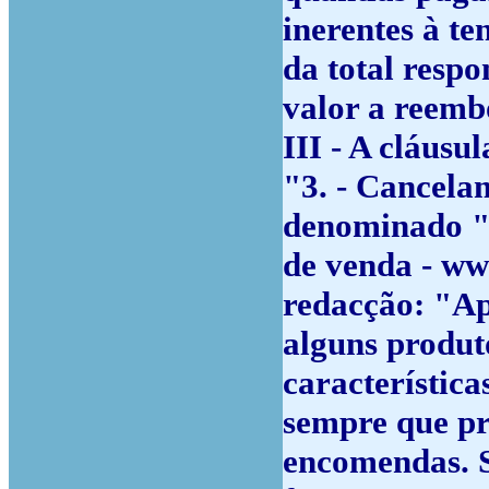
inerentes à te
da total respo
valor a reemb
III - A cláusul
"3. - Cancela
denominado "T
de venda - ww
redacção:
"Ap
alguns produt
característica
sempre que p
encomendas. S