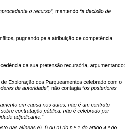
mprocedente o recurso”,
mantendo
“a decisão de
nflitos, pugnando pela atribuição de competência
ocedência da sua pretensão recursória, argumentando:
ão de Exploração dos Parqueamentos celebrado com o
deres de autoridade”,
não contagia “
os posteriores
onamento em causa nos autos, não é um contrato
 sobre contratação pública, não é celebrado por
tidade adjudicante.
”
 nas alíneas e), f) ou o) do n.º 1 do artigo 4.º do