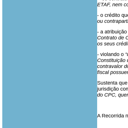
ETAF, nem co
- o crédito q
ou contrapart
- a atribuiç
Contrato de C
os seus crédi
-
violando o
“
Constituição
contravalor 
fiscal possue
Sustenta que 
jurisdição co
do CPC, quer 
A Recorrida 