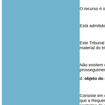
O recurso é o
Está admitido
Este Tribunal
material do t
Não existem 
prosseguimen
d.
objeto do 
Consiste em d
que a Requer