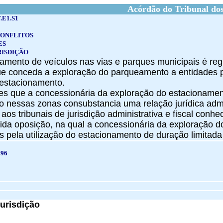
Acórdão do Tribunal dos
.E1.S1
CONFLITOS
ES
RISDIÇÃO
namento de veículos nas vias e parques municipais é reg
ue conceda a exploração do parqueamento a entidades pr
 estacionamento.
ções que a concessionária da exploração do estacioname
nessas zonas consubstancia uma relação jurídica admini
aos tribunais de jurisdição administrativa e fiscal conh
zida oposição, na qual a concessionária da exploração
as pela utilização do estacionamento de duração limitada
196
urisdição