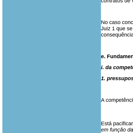
contratos de 
No caso conc
Juiz 1 que s
consequência
e. Fundamen
i. da compet
1. pressupos
A competênci
Está pacifica
em função da 