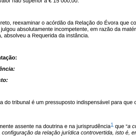
valor não superior a € 15 000,00.
reto, reexaminar o acórdão da Relação do Évora que con
e julgou absolutamente incompetente, em razão da matér
, absolveu a Requerida da instância.
tação:
ência:
to:
a do tribunal é um pressuposto indispensável para que 
1
mente assente na doutrina e na jurisprudência
que “
a c
configuração da relação jurídica controvertida, isto é