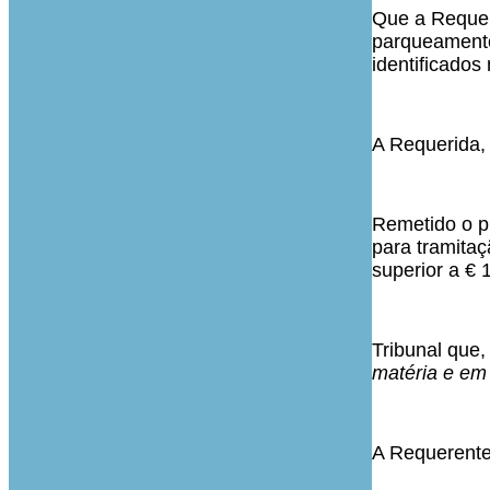
Que a Requeri
parqueamento
identificados
A Requerida, 
Remetido o pr
para tramita
superior a € 
Tribunal que,
matéria e em 
A Requerente