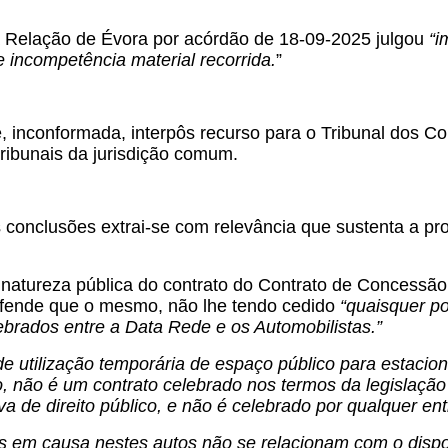
a Relação de Évora por acórdão de 18-09-2025 julgou
“i
 incompetência material recorrida.
”
 inconformada, interpôs recurso para o Tribunal dos Co
tribunais da jurisdição comum.
 conclusões extrai-se com relevância que sustenta a pr
a natureza pública do contrato do Contrato de Concess
efende que o mesmo, não lhe tendo cedido
“quaisquer po
ebrados entre a Data Rede e os Automobilistas.”
 de utilização temporária de espaço público para estaci
o, não é um contrato celebrado nos termos da legislação
va de direito público, e não é celebrado por qualquer en
s em causa nestes autos não se relacionam com o disposto