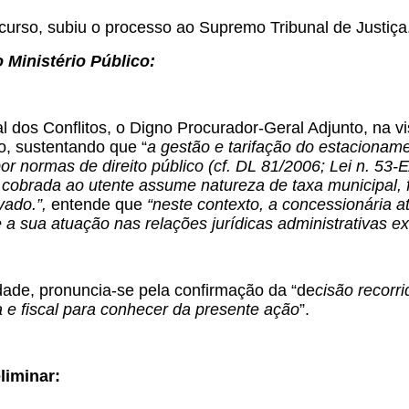
curso, subiu o processo ao Supremo Tribunal de Justiça
 Ministério Público:
l dos Conflitos, o Digno Procurador-Geral Adjunto, na vist
o, sustentando que “
a gestão e tarifação do estacionamen
por normas de direito público (cf. DL 81/2006; Lei n. 53-
 cobrada ao utente assume natureza de taxa municipal, 
vado.”,
entende que
“neste contexto, a concessionária a
 a sua atuação nas relações jurídicas administrativas exter
ade, pronuncia-se pela confirmação da “de
cisão recorr
a e fiscal para conhecer da presente ação
”.
liminar: