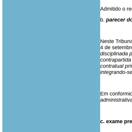
Admitido o re
b.
parecer do
Neste Tribuna
4 de setembr
disciplinada 
contrapartida
contratual pri
integrando-se
Em conformid
administrativ
c. exame pre