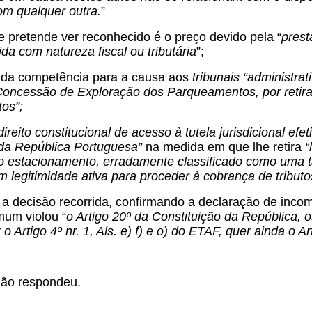
m qualquer outra.
”
ue pretende ver reconhecido é o preço devido pela “
pres
ida com natureza fiscal ou tributária
”;
ão da competência para a causa aos
tribunais “administrat
oncessão de Exploração dos Parqueamentos, por retirar 
tos”;
direito constitucional de acesso à tutela jurisdicional efe
 da República Portuguesa”
na medida em que lhe retira
“
do estacionamento, erradamente classificado como uma
m legitimidade ativa para proceder à cobrança de tributo
a decisão recorrida, confirmando a declaração de incom
mum violou “
o Artigo 20º da Constituição da República, os 
o Artigo 4º nr. 1, Als. e) f) e o) do ETAF, quer ainda o 
não respondeu.