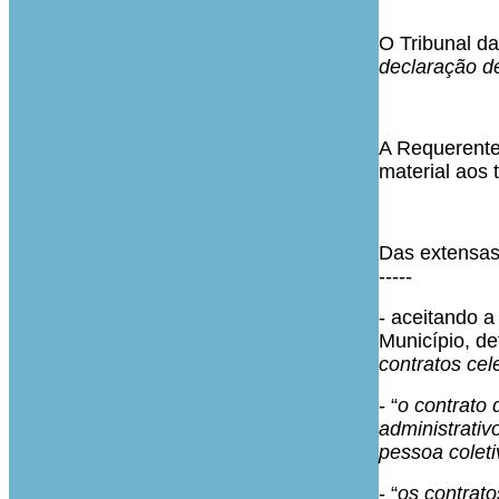
O Tribunal d
declaração de
A Requerente,
material aos 
Das extensas
-----
- aceitando 
Município, d
contratos cel
- “
o contrato
administrativ
pessoa coleti
- “
os contrato