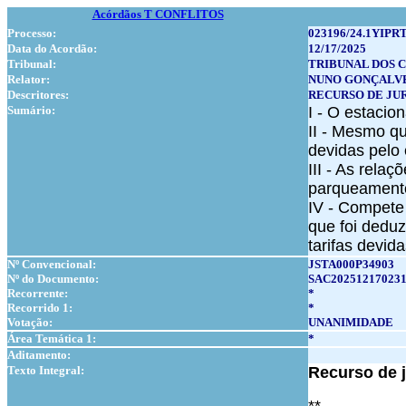
Acórdãos T CONFLITOS
Processo:
023196/24.1YIPRT
Data do Acordão:
12/17/2025
Tribunal:
TRIBUNAL DOS 
Relator:
NUNO GONÇALV
Descritores:
RECURSO DE JU
Sumário:
I - O estacio
II - Mesmo q
devidas pelo
III - As rela
parqueamento 
IV - Compete 
que foi dedu
tarifas devid
Nº Convencional:
JSTA000P34903
Nº do Documento:
SAC20251217023
Recorrente:
*
Recorrido 1:
*
Votação:
UNANIMIDADE
Área Temática 1:
*
Aditamento:
Texto Integral:
Recurso de j