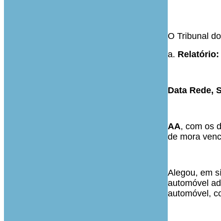
**
O Tribunal do
a.
Relatório:
Data Rede, S
AA
, com os d
de mora venci
Alegou, em s
automóvel ad
automóvel, co