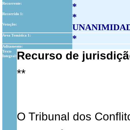
Recorrente:
*
Recorrido 1:
*
Votação:
UNANIMIDA
Área Temática 1:
*
Aditamento:
Texto
Recurso de jurisdiç
Integral:
**
O Tribunal dos Conflit