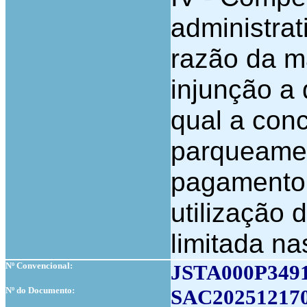
administrat
razão da ma
injunção a 
qual a con
parqueamen
pagamento 
utilização
limitada na
Nº Convencional:
JSTA000P349
Nº do Documento:
SAC20251217