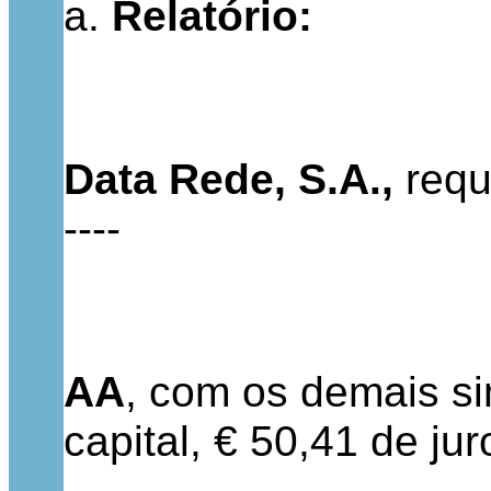
a.
Relatório:
Data Rede, S.A.,
requ
----
AA
, com os demais si
capital, € 50,41 de ju