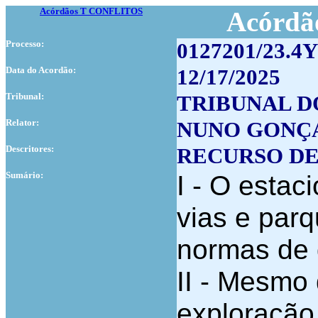
Acórdãos T CONFLITOS
Acórdão
Processo:
0127201/23.4Y
Data do Acordão:
12/17/2025
Tribunal:
TRIBUNAL D
Relator:
NUNO GONÇ
Descritores:
RECURSO DE
Sumário:
I - O esta
vias e parq
normas de d
II - Mesmo
exploração