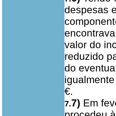
despesas el
componente
encontrava
valor do in
reduzido pa
do eventual
igualmente
€.
7)
Em feve
7.
procedeu à 