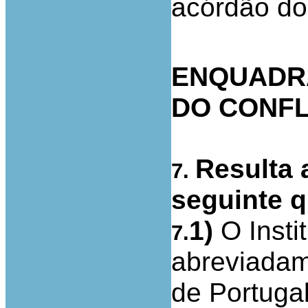
acórdão do
ENQUADR
DO CONFL
Resulta 
7.
seguinte q
1)
O Insti
7.
abreviadam
de Portugal