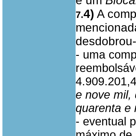
e um
Bioc
4)
A compa
7.
mencionada
desdobrou-
- uma compa
reembolsáve
4.909.201,4
e nove mil,
quarenta e
- eventual 
máximo de 