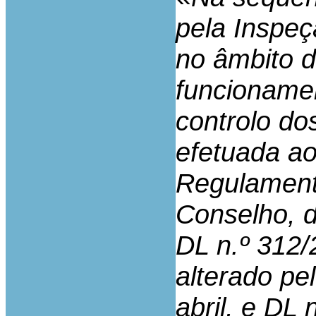
pela Inspeç
no âmbito d
funcioname
controlo do
efetuada ao
Regulament
Conselho, de
DL n.º 312/
alterado pe
abril, e DL 