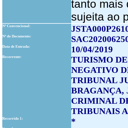
tanto mais
sujeita ao 
Nº Convencional:
JSTA000P261
Nº do Documento:
SAC20200625
Data de Entrada:
10/04/2019
Recorrente:
TURISMO DE 
NEGATIVO D
TRIBUNAL J
BRAGANÇA, 
CRIMINAL DE
TRIBUNAIS A
Recorrido 1:
*