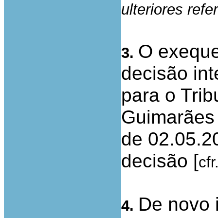
ulteriores ref
O exeque
3.
decisão in
para o Tri
Guimarães 
de 02.05.2
decisão [
cfr
De novo 
4.