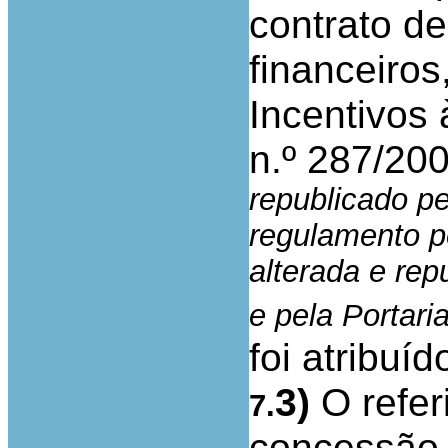
contrato d
financeiros
Incentivos
n.º 287/200
republicado pe
regulamento pe
alterada e rep
e pela Portari
foi atribuí
3)
O refer
7.
concessão 