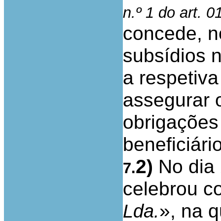
n.º 1 do art. 
concede, no
subsídios n
a respetiv
assegurar 
obrigações
beneficiár
2)
No dia 
7.
celebrou c
», na 
Lda.