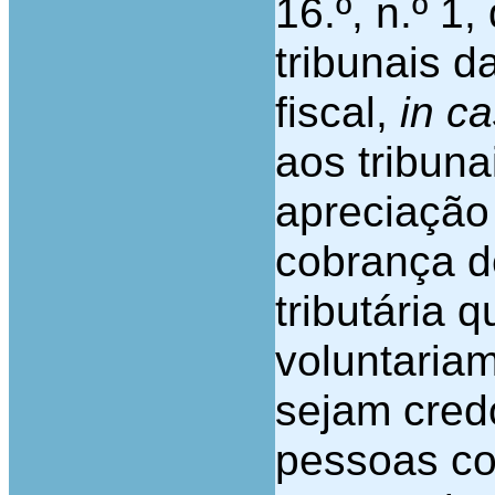
16.º, n.º 1
tribunais d
fiscal,
in c
aos tribuna
apreciação
cobrança d
tributária 
voluntaria
sejam cred
pessoas col