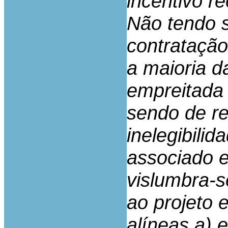
incentivo r
Não tendo s
contratação
a maioria d
empreitada 
sendo de ref
inelegibili
associado 
vislumbra-s
ao projeto 
alíneas a) e