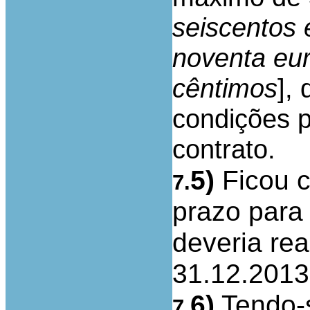
seiscentos e
noventa eu
cêntimos
],
condições p
contrato.
5)
Ficou c
7.
prazo para
deveria rea
31.12.2013
6)
Tendo-s
7.