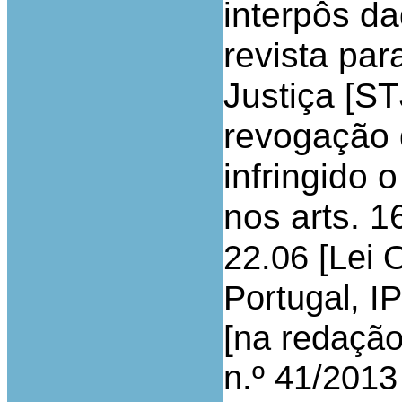
interpôs d
revista pa
Justiça [ST
revogação 
infringido
nos arts. 1
[
22.06
Lei 
Portugal, IP
[
na redação 
n.º 41/2013