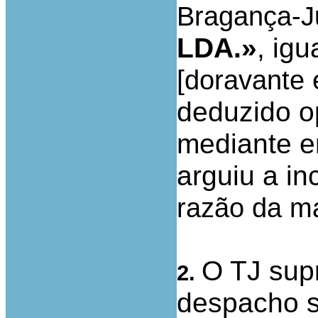
Bragança-J
LDA.»
, ig
[
doravante
deduzido o
mediante e
arguiu a in
razão da ma
O TJ sup
2.
despacho s