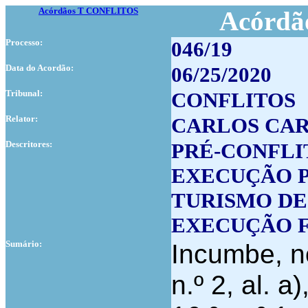
Acórdãos T CONFLITOS
Acórdão
Processo:
046/19
Data do Acordão:
06/25/2020
Tribunal:
CONFLITOS
Relator:
CARLOS CA
Descritores:
PRÉ-CONFLI
EXECUÇÃO P
TURISMO D
EXECUÇÃO F
Sumário:
Incumbe, no
n.º 2, al. a