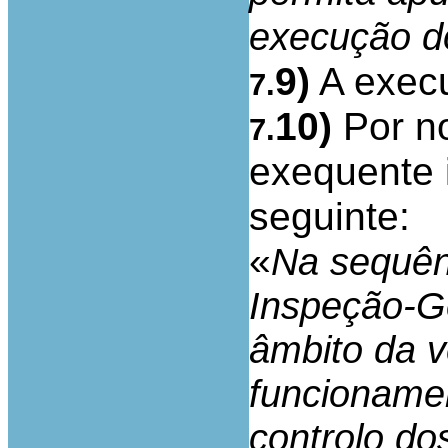
execução do
9)
A exec
7.
10)
Por no
7.
exequente 
seguinte:
«
Na sequênc
Inspeção-Ge
âmbito da v
funcioname
controlo do