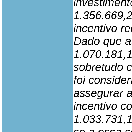
investiment
1.356.669,2
incentivo r
Dado que at
1.070.181,1
sobretudo 
foi consider
assegurar a
incentivo c
1.033.731,11
se a essa s