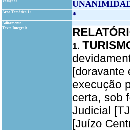
Votação:
UNANIMIDA
Área Temática 1:
*
Aditamento:
Texto Integral:
RELATÓR
TURISMO
1.
devidament
[
doravante
execução p
certa, sob 
Judicial [
[
Juízo Centr