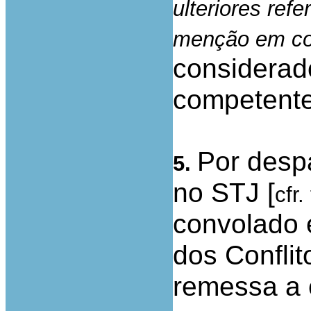
ulteriores ref
menção em co
considerado
competente
Por desp
5.
no STJ [
cfr.
convolado 
dos Confli
remessa a e