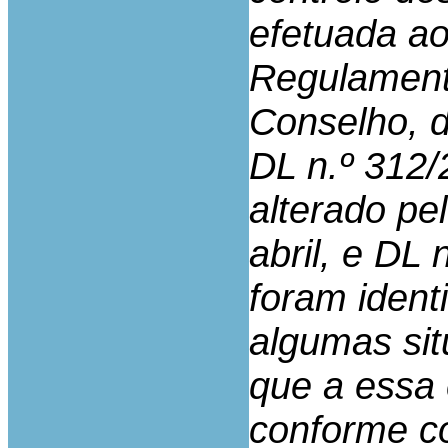
efetuada ao
Regulament
Conselho, de
DL n.º 312/
alterado pe
abril, e DL 
foram ident
algumas sit
que a essa 
conforme co