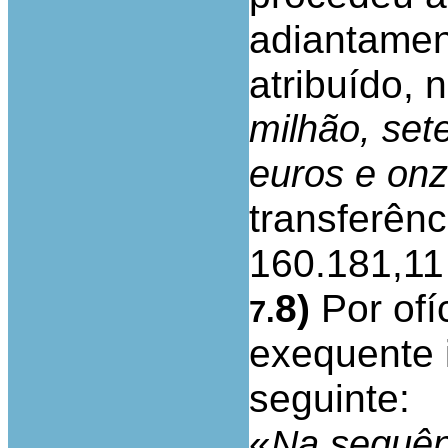
adiantament
atribuído, 
milhão, set
euros e on
transferên
160.181,11
8)
Por ofí
7.
exequente 
seguinte:
«
Na sequên