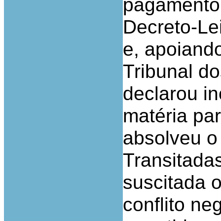
pagamento 
Decreto-Le
e, apoiand
Tribunal d
declarou i
matéria pa
absolveu o
Transitada
suscitada 
conflito ne