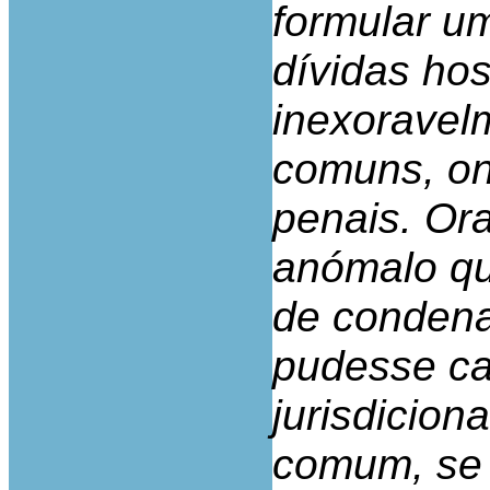
formular u
dívidas hos
inexoravelm
comuns, on
penais. Ora
anómalo qu
de condena
pudesse ca
jurisdiciona
comum, se