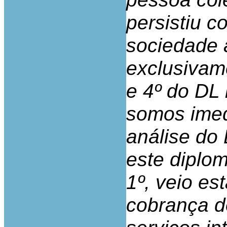
persistiu 
sociedade 
exclusivame
e 4º do DL 
somos imed
análise do 
este diplom
1º, veio es
cobrança de