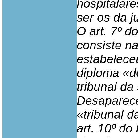
hospitalare
ser os da 
O art. 7º d
consiste na
estabelece
diploma «d
tribunal da
Desaparece
«tribunal 
art. 10º do