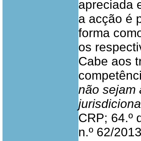
apreciada 
a acção é 
forma como
os respect
Cabe aos tr
competênci
não sejam 
jurisdiciona
CRP; 64.º d
n.º 62/2013