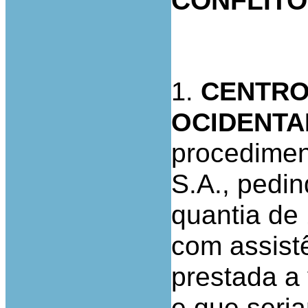
CONFLIT
1.
CENTRO
OCIDENTAL
procediment
S.A., pedi
quantia de 
com assist
prestada a 
e que seri