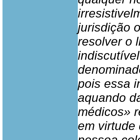
irresistive
jurisdição 
resolver o 
indiscutíve
denominado
pois essa i
aquando da
médicos» r
em virtude 
pessoa cole