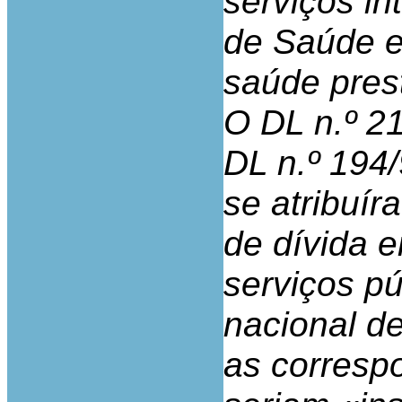
serviços in
de Saúde e
saúde pres
O DL n.º 21
DL n.º 194
se atribuír
de dívida 
serviços pú
nacional d
as corresp