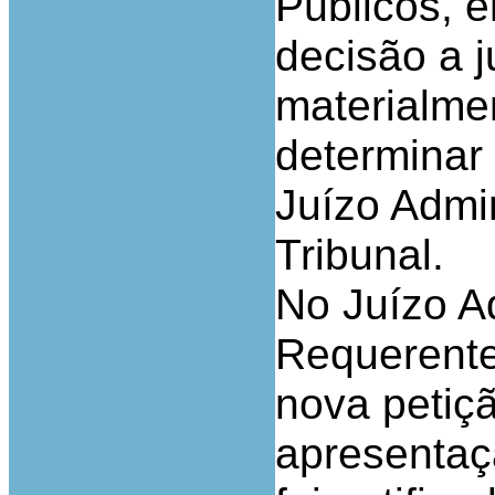
Públicos, e
decisão a j
materialme
determinar
Juízo Admi
Tribunal.
No Juízo A
Requerente
nova petiçã
apresentaçã