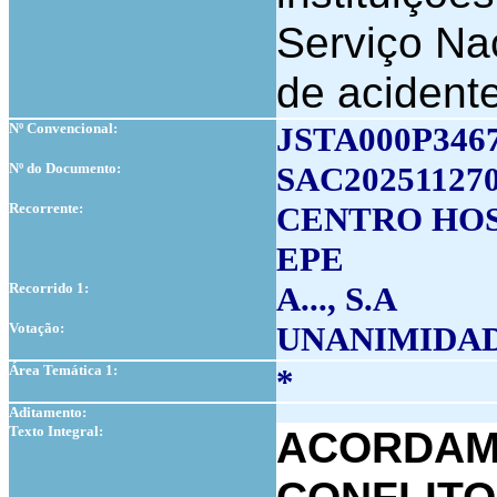
Serviço Na
de acidente
Nº Convencional:
JSTA000P346
Nº do Documento:
SAC20251127
Recorrente:
CENTRO HOS
EPE
Recorrido 1:
A..., S.A
Votação:
UNANIMIDA
Área Temática 1:
*
Aditamento:
Texto Integral:
ACORDAM