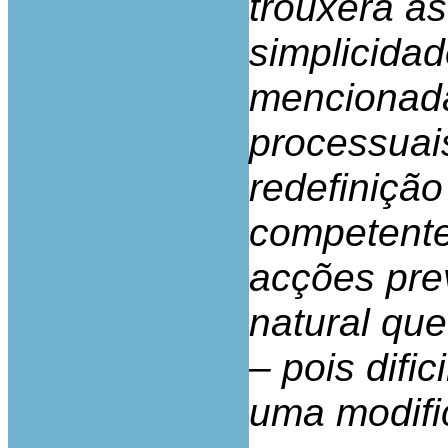
trouxera as
simplicidad
mencionada
processua
redefinição
competente
acções prev
natural que
– pois difi
uma modifi