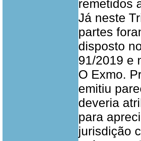
remetidos a
Já neste Tr
partes fora
disposto no 
91/2019 e 
O Exmo. Pr
emitiu par
deveria atr
para aprecia
jurisdição