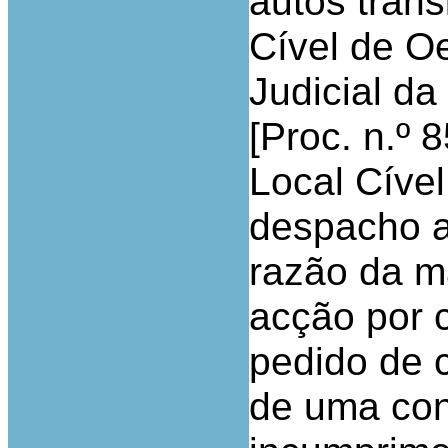
autos trans
Cível de Oe
Judicial d
[Proc. n.º 
Local Cível
despacho a
razão da m
acção por 
pedido de
de uma con