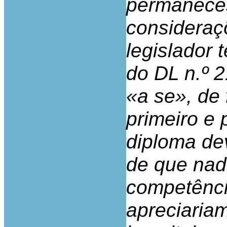
permaneces
consideraç
legislador 
do DL n.º 2
«a se», de 
primeiro e 
diploma dev
de que nad
competênci
apreciaria