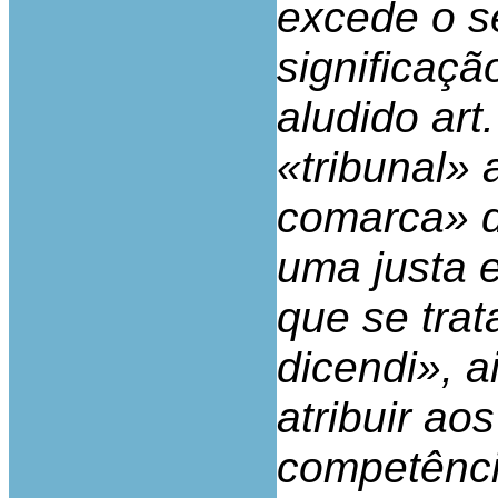
excede o se
significaçã
aludido art.
«tribunal»
comarca» d
uma justa 
que se tra
dicendi», ai
atribuir aos
competênci