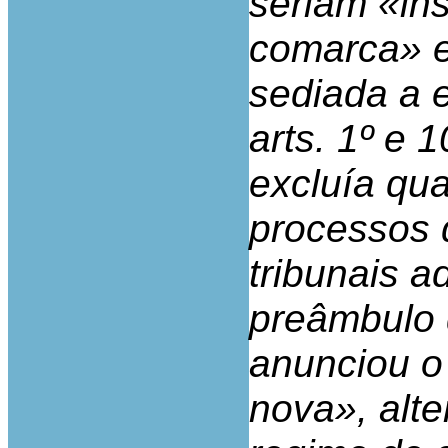
seriam «ins
comarca» e
sediada a e
arts. 1º e 
excluía qua
processos 
tribunais a
preâmbulo d
anunciou o 
nova», alte