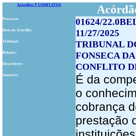
Acórdãos T CONFLITOS
Acórdão
Processo:
01624/22.0BE
Data do Acordão:
11/27/2025
Tribunal:
TRIBUNAL D
Relator:
FONSECA DA
Descritores:
CONFLITO D
Sumário:
É da compet
o conhecim
cobrança d
prestação 
instituiçõe