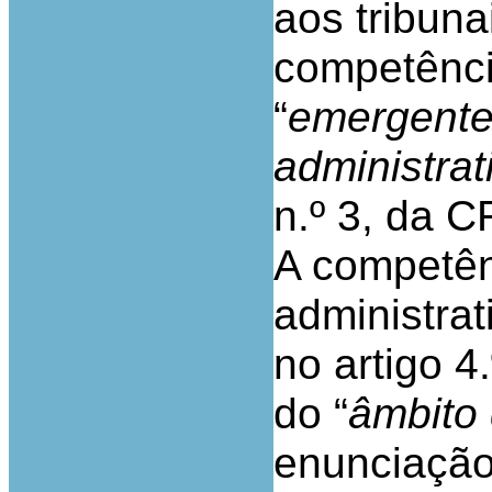
aos tribuna
competênci
“
emergentes
administrat
n.º 3, da C
A competên
administrat
no artigo 
do “
âmbito 
enunciação 