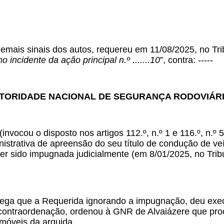
emais sinais dos autos, requereu em 11/08/2025, no Trib
o incidente da ação principal n.º .......10
”, contra: -----
UTORIDADE NACIONAL DE SEGURANÇA RODOVIÁRIA,
(invocou o disposto nos artigos 112.º, n.º 1 e 116.º, 
istrativa de apreensão do seu título de condução de ve
r sido impugnada judicialmente (em 8/01/2025, no Tribu
alega que a Requerida ignorando a impugnação, deu exe
contraordenação, ordenou à GNR de Alvaiázere que pro
omóveis da arguida.