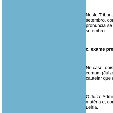
Neste Tribuna
setembro, con
pronuncia-se 
setembro.
c. exame pre
No caso, dois
comum (Juízo
cautelar que
O Juízo Admin
matéria e, c
Leiria.