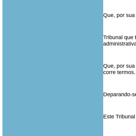
Que, por sua 
Tribunal que
administrativ
Que, por sua
corre termos.
Deparando-se 
Este Tribunal