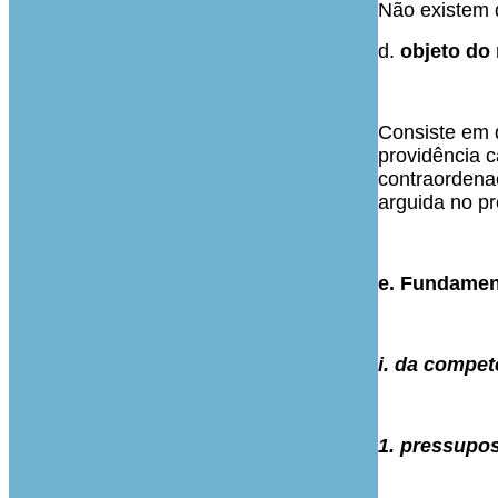
Não existem 
d.
objeto do 
Consiste em d
providência 
contraordena
arguida no pr
e. Fundamen
i. da compet
1. pressupos