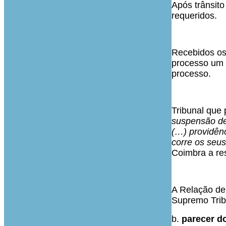
Após trânsito
requeridos.
Recebidos os 
processo um c
processo.
Tribunal que
suspensão de
(…) providênc
corre os seu
Coimbra a res
A Relação de 
Supremo Tribu
b.
parecer do