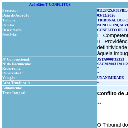
Acórdãos T CONFLITOS
Processo:
01123/25.9T9PBL-
Data do Acordão:
03/12/2026
Tribunal:
TRIBUNAL DOS 
Relator:
NUNO GONÇALV
Descritores:
CONFLITO DE J
Sumário:
I - Competent
II - Providê
definitividad
àquela impug
Nº Convencional:
JSTA000P35353
Nº do Documento:
SAC202603120112
Recorrente:
*
Recorrido 1:
*
Votação:
UNANIMIDADE
Área Temática 1:
*
Aditamento:
Texto Integral:
Conflito de 
**
O Tribunal do