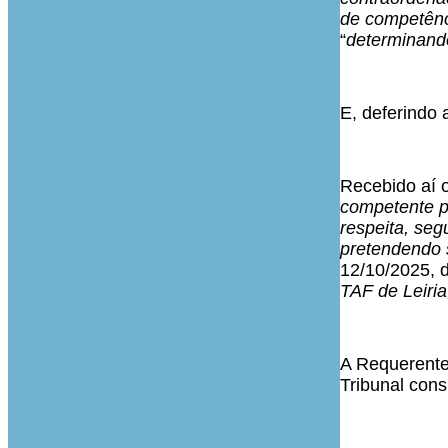
de competênc
“
determinando
E, deferindo 
Recebido aí o
competente p
respeita, se
pretendendo 
12/10/2025, d
TAF de Leiria
A Requerente,
Tribunal cons