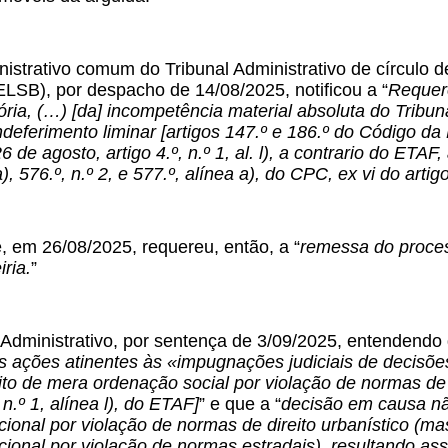
istrativo comum do Tribunal Administrativo de círculo d
LSB), por despacho de 14/08/2025, notificou a “
Requere
ória, (…) [da] incompetência material absoluta do Tribu
ndeferimento liminar [artigos 147.º e 186.º do Código da 
 de agosto, artigo 4.º, n.º 1, al. l), a contrario do ETAF, 
a), 576.º, n.º 2, e 577.º, alínea a), do CPC, ex vi do arti
, em 26/08/2025, requereu, então, a “
remessa do proces
iria.
”
Administrativo, por sentença de 3/09/2025, entendendo 
às ações atinentes às «impugnações judiciais de decisõ
cito de mera ordenação social por violação de normas de
, n.º 1, alínea l), do ETAF]
” e que a “
decisão em causa nã
cional por violação de normas de direito urbanístico 
ional por violação de normas estradais), resultando ass