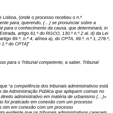
e Lisboa, (onde o processo recebeu o n.º
nte para, querendo, (…) se pronunciar sobre a
nal para o conhecimento da causa, que determinará, in
Estrada, artigo 61.º do RGCO, 130.º n.º 2 al. d) da Lei
artigo 89.º, n.º 4, alínea a), do CPTA, 99.º, n.º 1, 278.º,
go 1.º do CPTA]
”
so para o Tribunal competente, a saber, Tribunal
que “
a competência dos tribunais administrativos está
es da Administração Pública que apliquem coimas no
 direito administrativo em matéria de urbanismo (…)»
o foi praticado em conexão com um processo
(mas sim em conexão com um processo
im evidente que os tribunais administrativos carecem