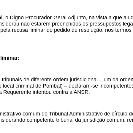
l, o Digno Procurador-Geral Adjunto, na vista a que alude
siderou não estarem preenchidos os pressupostos legais 
pela recusa liminar do pedido de resolução, nos termos do
liminar:
 tribunais de diferente ordem jurisdicional – um da orde
 local criminal de Pombal) – declaram-se incompetentes
 a Requerente intentou contra a ANSR.
istrativo comum do Tribunal Administrativo de círculo 
onsiderando competente tribunal da jurisdição comum, r