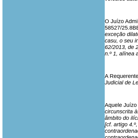
O Juízo Admin
58527/25.8BE
exceção dilat
casu, o seu i
62/2013, de 26
n.º 1, alínea 
A Requerente
Judicial de Le
Aquele Juízo 
circunscrita 
âmbito do ilí
[cf. artigo 4.º
contraordena
contraordenac