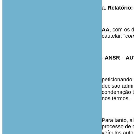
a.
Relatório:
AA
, com os d
cautelar, “
com
- ANSR – A
peticionando 
decisão admin
condenação te
nos termos.
Para tanto, 
processo de 
veículos aut