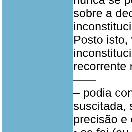
sobre a de
inconstituc
Posto isto,
inconstituc
recorrente
——
– podia co
suscitada, 
precisão e