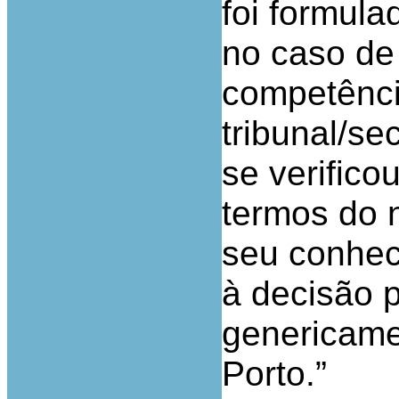
foi formula
no caso de
competênci
tribunal/se
se verific
termos do n
seu conhec
à decisão p
genericame
Porto.”