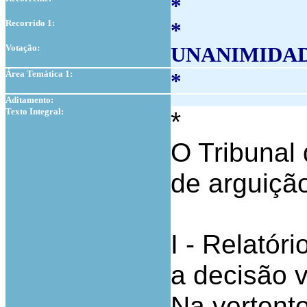
*
Recorrido 1:
*
Votação:
UNANIMIDA
Área Temática 1:
*
Aditamento:
Texto Integral:
*
O Tribunal 
de arguiçã
I - Relatóri
a decisão v
Na vertent