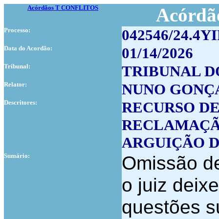
Acórdãos T CONFLITOS
Acórdão
Processo:
042546/24.4Y
Data do Acordão:
01/14/2026
Tribunal:
TRIBUNAL D
Relator:
NUNO GONÇ
Descritores:
RECURSO DE
RECLAMAÇÃ
ARGUIÇÃO D
Sumário:
Omissão de
o juiz deix
questões s