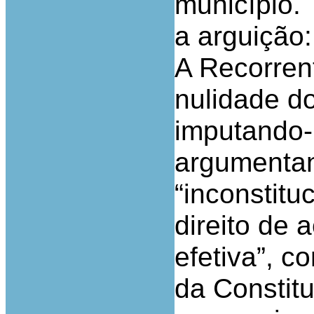
município.
a arguição:
A Recorrent
nulidade d
imputando-
argumenta
“inconstitu
direito de a
efetiva”, c
da Constitu