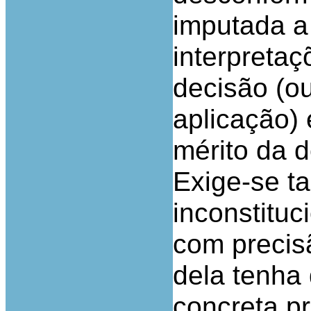
imputada a
interpreta
decisão (o
aplicação) 
mérito da d
Exige-se t
inconstituc
com precis
dela tenha 
concreta p