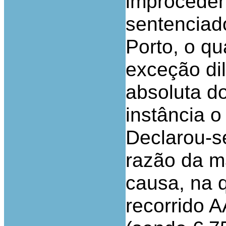
improceden
sentenciado
Porto, o qu
exceção di
absoluta do
instância o
Declarou-s
razão da m
causa, na q
recorrido 