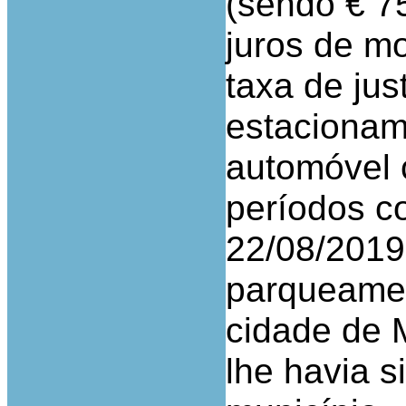
(sendo € 75
juros de m
taxa de jus
estacionam
automóvel 
períodos c
22/08/2019
parqueamen
cidade de 
lhe havia 