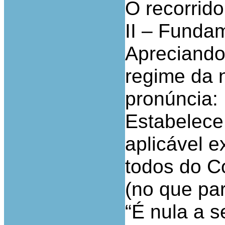
O recorrido
II – Funda
Apreciand
regime da 
pronúncia:
Estabelece o
aplicável e
todos do C
(no que pa
“É nula a 