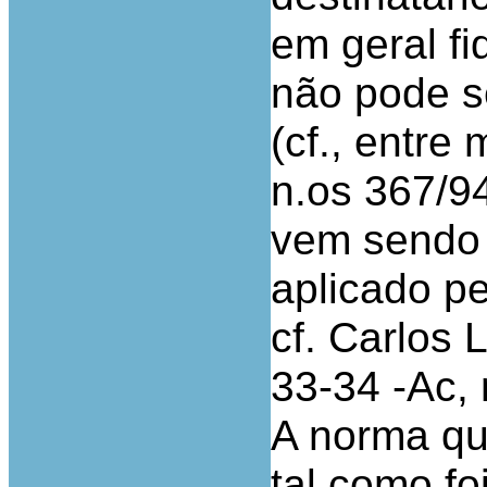
em geral f
não pode se
(cf., entre
n.os 367/9
vem sendo 
aplicado pe
cf. Carlos 
33-34 -Ac, 
A norma qu
tal como fo