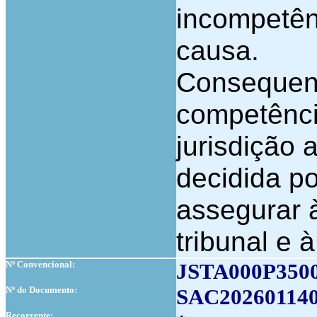
incompetên
causa.
Consequent
competência
jurisdição a
decidida po
assegurar 
tribunal e à
Nº Convencional:
JSTA000P350
Nº do Documento:
SAC20260114
Recorrente: