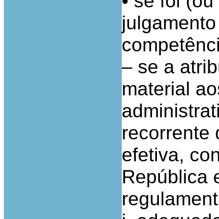
• se foi (o
julgamento 
competênci
– se a atr
material ao
administrat
recorrente 
efetiva, co
República 
regulamen