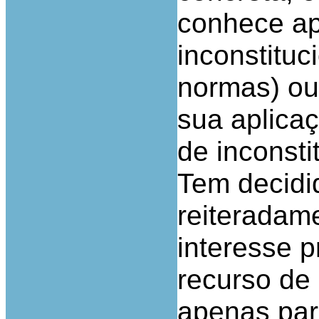
conhece a
inconstituc
normas) ou
sua aplica
de inconsti
Tem decidid
reiteradam
interesse 
recurso de 
apenas para