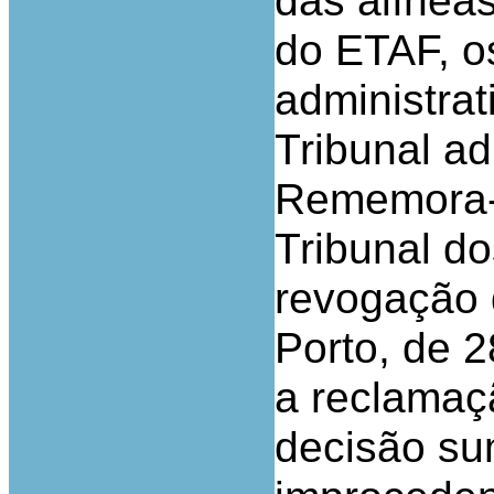
das alíneas
do ETAF, os
administrat
Tribunal ad
Rememora-s
Tribunal do
revogação 
Porto, de 
a reclamaç
decisão su