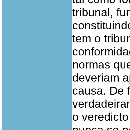
tribunal, f
constituind
tem o tribu
conformidad
normas que
deveriam a
causa. De f
verdadeira
o veredicto
nunca se po