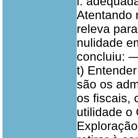
i. adequad
Atentando 
releva par
nulidade em
concluiu: 
t) Entender
são os admi
os fiscais,
utilidade 
Exploração