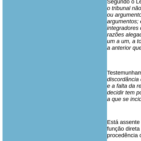
Segundo o Lex
o tribunal nã
ou argumento 
argumentos; 
integradores 
razões alegad
um a um, a t
a anterior qu
Testemunham
discordância
e a falta da
decidir tem 
a que se inc
Está assente 
função diret
procedência 