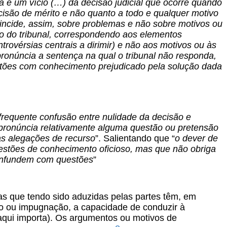
 é um vício (…) da decisão judicial que ocorre quando
cisão de mérito e não quanto a todo e qualquer motivo
incide, assim, sobre problemas e não sobre motivos ou
ão do tribunal, correspondendo aos elementos
trovérsias centrais a dirimir) e não aos motivos ou às
ronúncia a sentença na qual o tribunal não responda,
stões com conhecimento prejudicado pela solução dada
frequente confusão entre nulidade da decisão e
pronúncia relativamente alguma questão ou pretensão
as alegações de recurso
”. Salientando que “
o dever de
uestões de conhecimento oficioso, mas que não obriga
confundem com questões
”
as que tendo sido aduzidas pelas partes têm, em
ão ou impugnação, a capacidade de conduzir à
aqui importa). Os argumentos ou motivos de