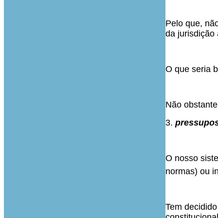
Pelo que, não
da jurisdição
O que seria b
Não obstante,
3.
pressupost
O nosso siste
normas) ou i
Tem decidido 
constitucional