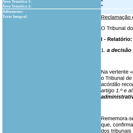
Área Temática 1:
*
Área Temática 2:
*
Aditamento:
Texto Integral:
Reclamação 
O Tribunal do
I - Relatório:
1.
a decisão 
Na vertente «
o Tribunal de
acórdão recor
artigo 1.º e a
administrati
Rememora-se 
que, confirma
dos tribunais