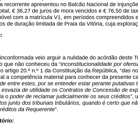
a recorrente apresentou no Balcão Nacional de Injunçõ
ital, € 36,27 de juros de mora vencidos e € 76,50 de ta
móvel com a matrícula V1, em períodos compreendidos e
 de duração limitada de Praia da Vitória, cuja explora
:
 inconformada veio arguir a nulidade do acórdão deste 
 que não conheceu da “
inconstitucionalidade por ofensa
 artigo 20.º n.º 1 da Constituição da República, “
das no
l a competência material para conhecer da presente cau
de entre estes, por se entender estar perante putativas t
 esvazia de utilidade os Contratos de Concessão de exp
a o poder de reclamar judicialmente os seus créditos”
, 
tos junto dos tribunais tributários, quando é certo que 
créditos da Requerente
”.
tório: