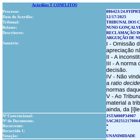
Acórdãos T CONFLITOS
Processo:
086423/24.9YIPRT
Data do Acordão:
12/17/2025
Tribunal:
TRIBUNAL DOS 
Relator:
NUNO GONÇALV
Descritores:
RECLAMAÇÃO D
ARGUIÇÃO DE N
Sumário:
I - Omissão d
apreciação nã
II - A incons
III - A norma
decisão.
IV - Não vind
a
ratio decid
normas daque
V - Ao Tribun
material a tr
ainda, da [i]
Nº Convencional:
JSTA000P34907
Nº do Documento:
SAC20251217086
Recorrente:
*
Recorrido 1:
*
Votação:
UNANIMIDADE