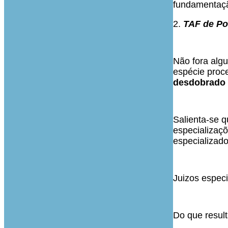
fundamentação
2.
TAF de Po
Não fora algu
espécie proce
desdobrado 
Salienta-se q
especializaç
especializado
Juizos especi
Do que result