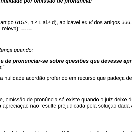
 nulidade por omissão de pronúncia:
rtigo 615.º, n.º 1 al.ª d), aplicável
ex vi
dos artigos 666.
releva): ------
ntença quando:
ixe de pronunciar-se sobre questões que devesse apr
o
;”
a nulidade acórdão proferido em recurso que padeça de
, omissão de pronúncia só existe quando o juiz deixe d
 apreciação não resulte prejudicada pela solução dada