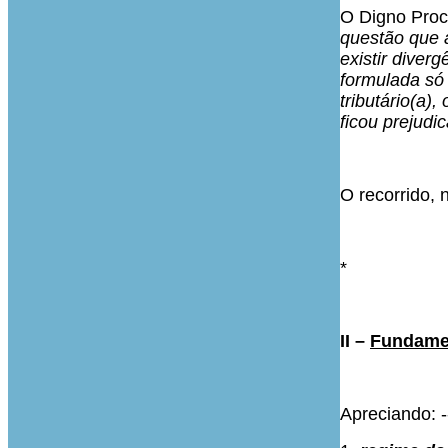
O Digno Procu
questão que a
existir diver
formulada só 
tributário(a)
ficou prejud
O recorrido, n
*
II –
Fundame
Apreciando: -