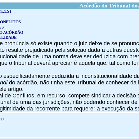
Acórdão do Tribunal dos
.L1.S1
CONFLITOS
ES
O ACÓRDÃO
ULIDADE
e pronúncia só existe quando o juiz deixe de se pronunc
o resulte prejudicada pela solução dada a outras quest
titucionalidade de uma norma deve ser deduzida com pre
 que o tribunal deverá apreciar é aquela que, tal como foi
o especificadamente deduzida a inconstitucionalidade da 
endi
do acórdão, não tinha este Tribunal de conhecer da 
le artigo.
al de Conflitos, em recurso, compete sindicar a decisão
ibunal de uma das jurisdições, não podendo conhecer de
legitimidade da recorrente para requerer a execução da 
423