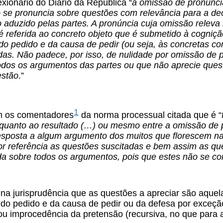
ionário do Diário da República “
a omissão de pronúncia
o se pronuncia sobre questões com relevância para a de
aduzido pelas partes. A pronúncia cuja omissão releva 
é referida ao concreto objeto que é submetido à cogniç
do pedido e da causa de pedir (ou seja, às concretas con
as. Não padece, por isso, de nulidade por omissão de p
odos os argumentos das partes ou que não aprecie que
estão
.”
1
 os comentadores
da norma processual citada que é “
 quanto ao resultado (…) ou mesmo entre a omissão de 
 resposta a algum argumento dos muitos que florescem n
por referência as questões suscitadas e bem assim as q
ida sobre todos os argumentos, pois que estes não se 
na jurisprudência que as questões a apreciar são aquel
a do pedido e da causa de pedir ou da defesa por exceç
ou improcedência da pretensão (recursiva, no que para 