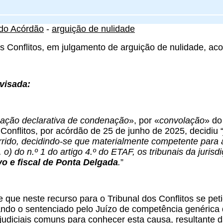
do Acórdão
-
arguição de nulidade
s Conflitos, em julgamento de arguição de nulidade, acor
visada:
ação declarativa de condenação
», por «
convolação
» do
 Conflitos, por acórdão de 25 de junho de 2025, decidiu 
rido, decidindo-se que materialmente competente para a
l. o) do n.º 1 do artigo 4.º do ETAF, os tribunais da juri
vo e fiscal de Ponta Delgada
.
”
que neste recurso para o Tribunal dos Conflitos se pe
ndo o sentenciado pelo Juízo de competência genérica d
 judiciais comuns para conhecer esta causa, resultante 