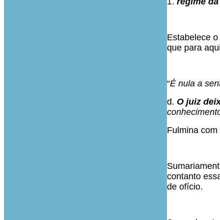
1.
regime da
Estabelece o a
que para aqui 
“
É nula a se
d.
O juiz de
conheciment
Fulmina com 
Sumariamente
contanto essa
de ofício.