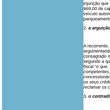
injunção que 
669,00 de cap
veículo auto
parqueamentos
2.
a arguição
A recorrente,
argumentando
consagrado no
segundo a qua
fiscal “
e que, 
competentes,
concessionári
os seus crédi
reclamar os 
3.
o contradi