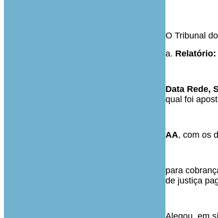
**
O Tribunal do
a.
Relatório:
Data Rede, 
qual foi apos
AA
, com os d
para cobrança
de justiça pa
Alegou, em s