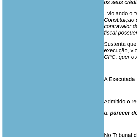
os seus crédi
-
violando o
“
Constituição
contravalor 
fiscal possue
Sustenta que 
execução, vio
CPC, quer o A
A Executada 
Admitido o re
a.
parecer do
No Tribunal d