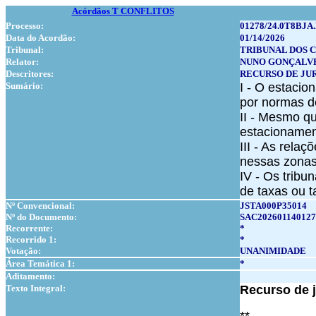
Acórdãos T CONFLITOS
Processo:
01278/24.0T8BJA.
Data do Acordão:
01/14/2026
Tribunal:
TRIBUNAL DOS 
Relator:
NUNO GONÇALV
Descritores:
RECURSO DE JU
Sumário:
I - O estaci
por normas de
II - Mesmo q
estacionamen
III - As rela
nessas zonas 
IV - Os tribu
de taxas ou t
Nº Convencional:
JSTA000P35014
Nº do Documento:
SAC202601140127
Recorrente:
*
Recorrido 1:
*
Votação:
UNANIMIDADE
Área Temática 1:
*
Aditamento:
Texto Integral:
Recurso de j