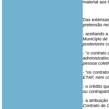
material aos 
Das extensas
pretensão rec
- aceitando 
Município de
posteriores c
- “
o contrato
administrativ
pessoa coleti
- “
os contrato
ETAF, nem co
- o crédito q
ou contrapart
- a atribuiç
Contrato de C