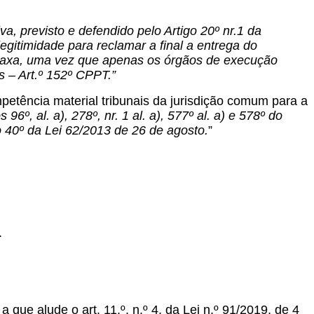
tiva, previsto e defendido pelo Artigo 20º nr.1 da
legitimidade para reclamar a final a entrega do
 taxa, uma vez que apenas os órgãos de execução
s – Art.º 152º CPPT.”
petência material tribunais da jurisdição comum para a
96º, al. a), 278º, nr. 1 al. a), 577º al. a) e 578º do
go 40º da Lei 62/2013 de 26 de agosto.
”
.
 que alude o art. 11.º, n.º 4, da Lei n.º 91/2019, de 4