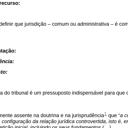
recurso:
efinir que jurisdição – comum ou administrativa – é co
tação:
ência:
to:
a do tribunal é um pressuposto indispensável para que 
1
mente assente na doutrina e na jurisprudência
que “
a c
configuração da relação jurídica controvertida, isto é
etição inicial, incluindo os seus fundamentos (…)