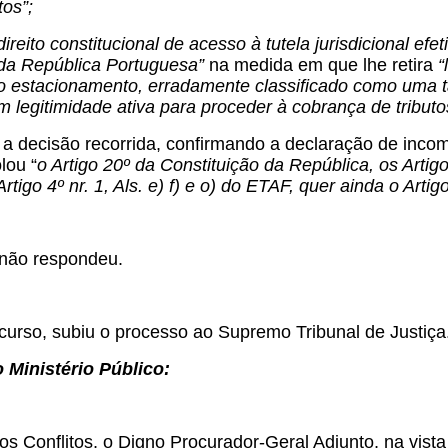
tos”;
direito constitucional de acesso à tutela jurisdicional efe
 da República Portuguesa”
na medida em que lhe retira
“
do estacionamento, erradamente classificado como uma
m legitimidade ativa para proceder à cobrança de tributo
a decisão recorrida, confirmando a declaração de incom
lou “
o Artigo 20º da Constituição da República, os Artigos 
rtigo 4º nr. 1, Als. e) f) e o) do ETAF, quer ainda o Arti
não respondeu.
curso, subiu o processo ao Supremo Tribunal de Justiça
 Ministério Público:
os Conflitos, o Digno Procurador-Geral Adjunto, na vista a