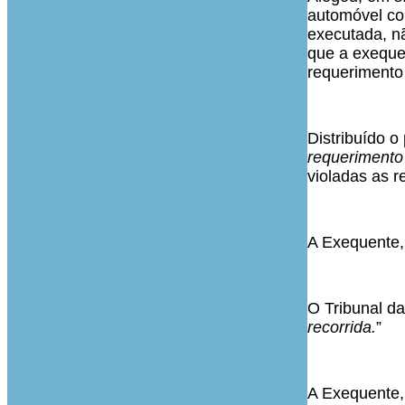
automóvel co
executada, n
que a exequen
requerimento 
Distribuído o
requerimento
violadas as 
A Exequente,
O Tribunal d
recorrida.
”
A Exequente, 