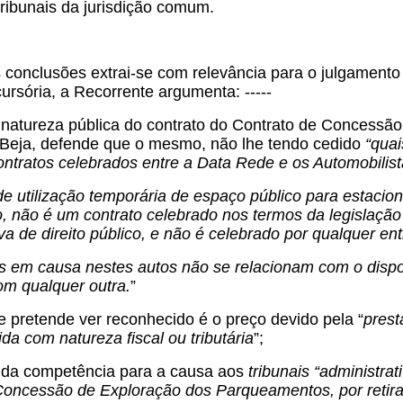
tribunais da jurisdição comum.
 conclusões extrai-se com relevância para o julgamento
ursória, a Recorrente argumenta: -----
a natureza pública do contrato do Contrato de Concess
 Beja, defende que o mesmo, não lhe tendo cedido
“quai
ontratos celebrados entre a Data Rede e os Automobilist
 de utilização temporária de espaço público para estaci
o, não é um contrato celebrado nos termos da legislação
va de direito público, e não é celebrado por qualquer en
s em causa nestes autos não se relacionam com o disposto
m qualquer outra.
”
ue pretende ver reconhecido é o preço devido pela “
pres
ida com natureza fiscal ou tributária
”;
ão da competência para a causa aos
tribunais “administrat
oncessão de Exploração dos Parqueamentos, por retirar 