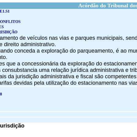
Acórdão do Tribunal dos
E1.S1
CONFLITOS
ES
RISDIÇÃO
onamento de veículos nas vias e parques municipais, se
 direito administrativo.
uando conceda a exploração do parqueamento, é ao muni
to.
ções que a concessionária da exploração do estacionam
consubstancia uma relação jurídica administrativa e trib
nais da jurisdição administrativa e fiscal são competent
arifas devidas pela utilização do estacionamento nas vi
8
urisdição