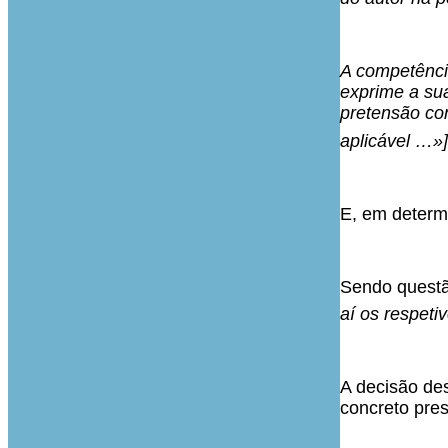
A competênci
exprime a sua
pretensão con
aplicável …»]
E, em determi
Sendo questã
aí os respeti
A decisão des
concreto pres