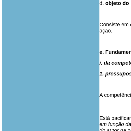
d.
objeto do 
Consiste em d
ação.
e. Fundamen
i. da compet
1. pressupos
A competênci
Está pacifica
em função da 
do autor na p