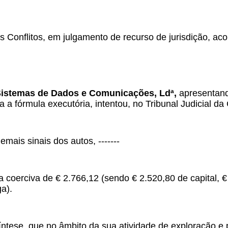
s Conflitos, em julgamento de recurso de jurisdição, acor
Sistemas de Dados e Comunicações, Ldª,
apresentand
ta a fórmula executória, intentou, no Tribunal Judicial d
emais sinais dos autos, -------
 coerciva de € 2.766,12 (sendo € 2.520,80 de capital, 
ga).
íntese, que no âmbito da sua atividade de exploração e