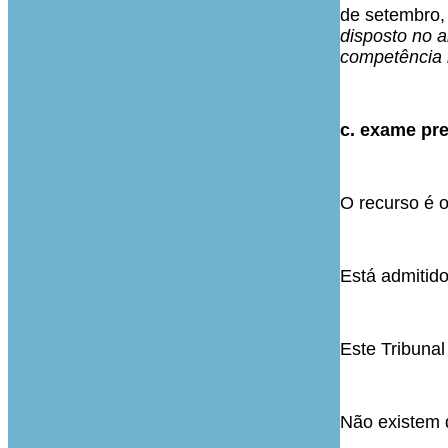
de setembro,
disposto no ar
competência m
c. exame pre
O recurso é o
Está admitido
Este Tribunal
Não existem 