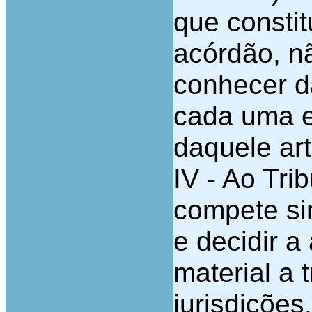
que constit
acórdão, nã
conhecer d
cada uma e
daquele art
IV - Ao Tri
compete si
e decidir a
material a 
jurisdiçõe