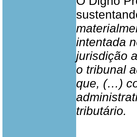
O Digno Pr
sustentand
materialme
intentada n
jurisdição 
o tribunal a
que, (…) co
administrati
tributário.