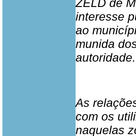
ZELD de Ma
interesse p
ao municípi
munida dos
autoridade.
As relaçõe
com os uti
naquelas z