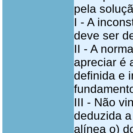
pela soluç
I - A incon
deve ser d
II - A norm
apreciar é 
definida e 
fundamento
III - Não v
deduzida a 
alínea o) d