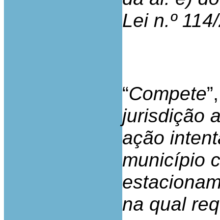
Lei n.º 114
“
Compete
”
jurisdição 
ação inten
município 
estacionam
na qual req