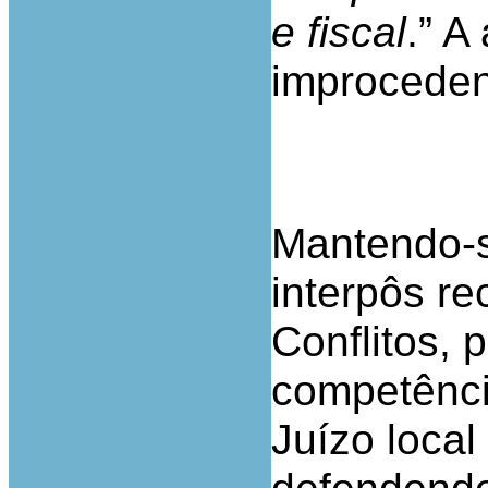
e fiscal
.” A
improceden
Mantendo-s
interpôs re
Conflitos, 
competênci
Juízo local