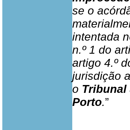
se o acórdã
materialme
intentada 
n.º 1 do art
artigo 4.º 
jurisdição 
o
Tribunal 
Porto
.
”