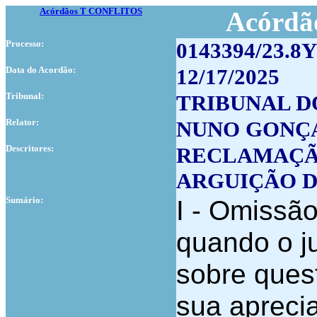
Acórdãos T CONFLITOS
Acórdão
Processo:
0143394/23.8
Data do Acordão:
12/17/2025
Tribunal:
TRIBUNAL D
Relator:
NUNO GONÇ
Descritores:
RECLAMAÇÃ
ARGUIÇÃO D
Sumário:
I - Omissão
quando o ju
sobre ques
sua apreci