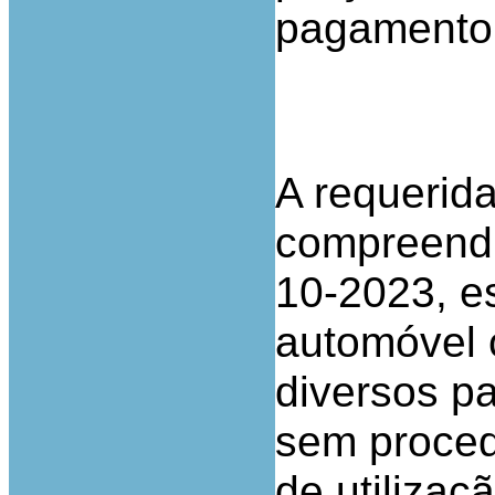
pagamento
A requerid
compreendi
10-2023, e
automóvel 
diversos p
sem proce
de utilizaçã