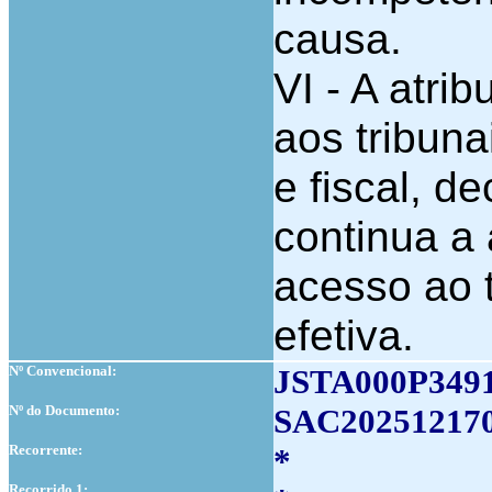
causa.
VI - A atri
aos tribuna
e fiscal, de
continua a 
acesso ao t
efetiva.
Nº Convencional:
JSTA000P349
Nº do Documento:
SAC20251217
Recorrente:
*
Recorrido 1: