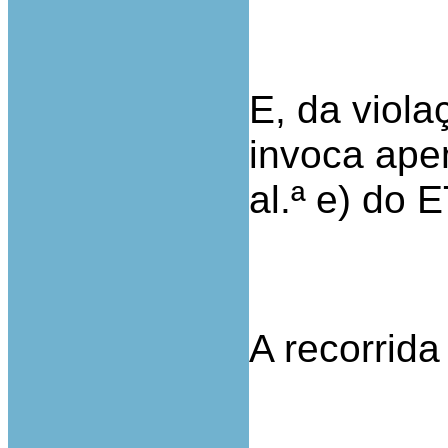
E, da viola
invoca apen
al.ª e) do 
A recorrid