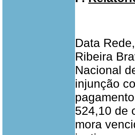
Data Rede,
Ribeira Br
Nacional d
injunção co
pagamento 
524,10 de c
mora venci