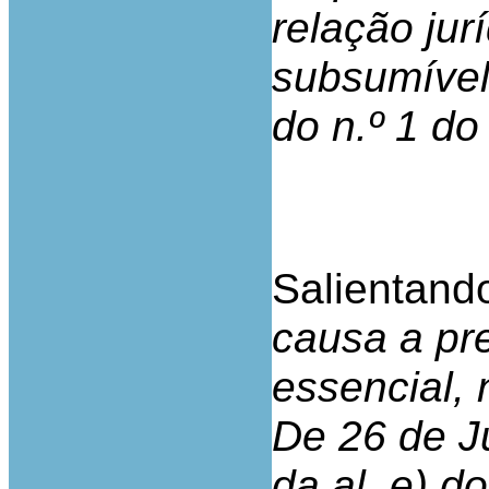
relação jurí
subsumível 
do n.º 1 do
Salientando
causa a pr
essencial, 
De 26 de J
da al. e) d