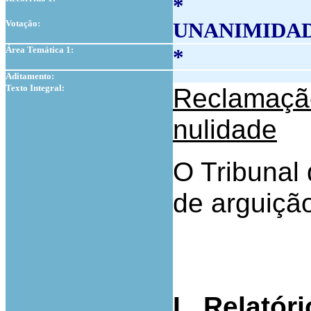
*
Votação:
UNANIMIDA
Área Temática 1:
*
Aditamento:
Texto Integral:
Reclamaçã
nulidade
O Tribunal 
de arguição
I .
Relatóri