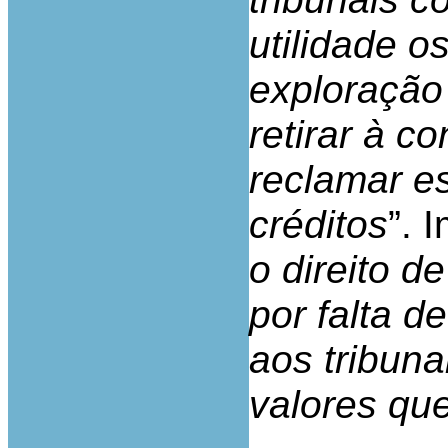
utilidade o
exploração
retirar à c
reclamar e
créditos
”. 
o direito d
por falta d
aos tribuna
valores qu