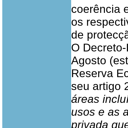
coerência 
os respecti
de protecç
O Decreto-
Agosto (es
Reserva Ec
seu artigo 2
áreas inclu
usos e as a
privada qu