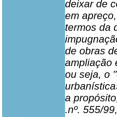
deixar de c
em apreço,
termos da d
impugnação
de obras d
ampliação 
ou seja, o 
urbanística
a propósito,
.nº. 555/99