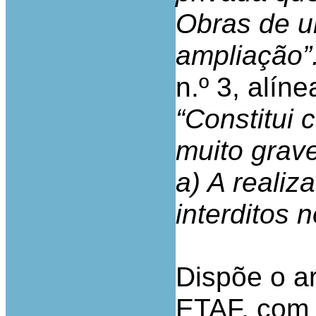
Obras de u
ampliação”
n.º 3, alín
“Constitui
muito grave
a) A reali
interditos 
Dispõe o art
ETAF, com 