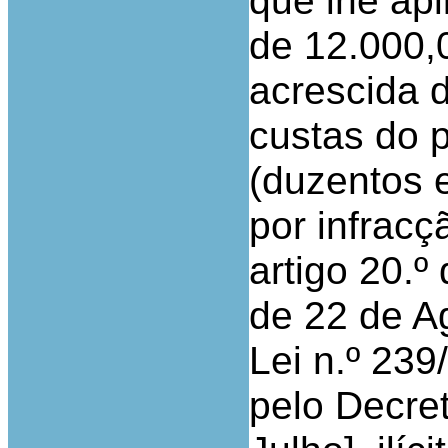
que lhe ap
de 12.000,0
acrescida 
custas do 
(duzentos e
por infracç
artigo 20.º
de 22 de Ag
Lei n.º 23
pelo Decret