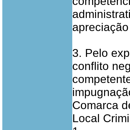
competênci
administra
apreciação
3. Pelo ex
conflito ne
competente
impugnação 
Comarca de
Local Crimi