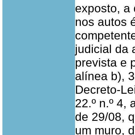
exposto, a
nos autos é
competente
judicial da
prevista e 
alínea b), 3
Decreto-Lei
22.º n.º 4, 
de 29/08, q
um muro, d