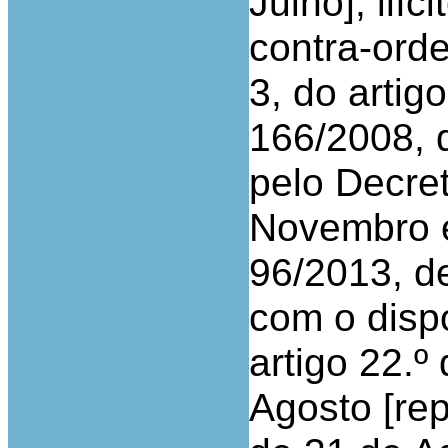
Julho], ilí
contra-orde
3, do artig
166/2008, 
pelo Decret
Novembro e 
96/2013, d
com o dispo
artigo 22.º
Agosto [rep