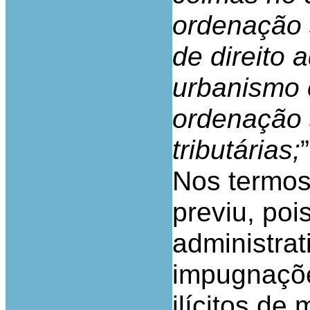
ordenação 
de direito 
urbanismo e
ordenação 
tributárias;
”
Nos termos
previu, poi
administra
impugnaçõe
ilícitos de