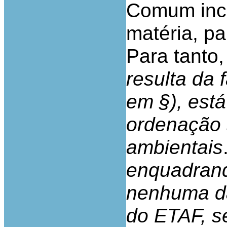
Comum inc
matéria, p
Para tanto,
resulta da 
em §), está
ordenação 
ambientais
enquadrand
nenhuma das
do ETAF, s