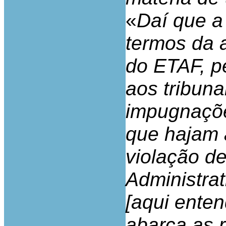
«
Daí que a
termos da al
do ETAF, p
aos tribuna
impugnaçõe
que hajam 
violação de
Administra
[aqui ente
abarca as r