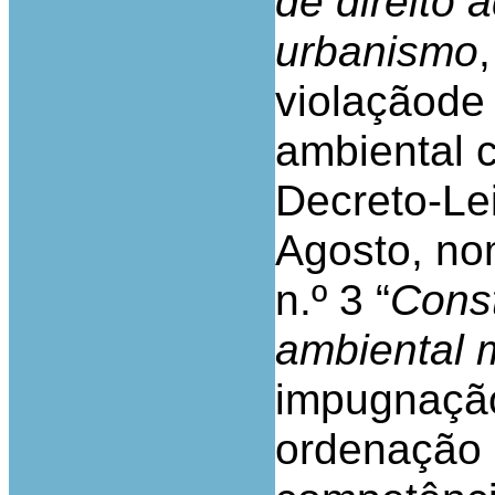
de direito 
urbanismo
violaçãode
ambiental 
Decreto-Lei
Agosto, no
n.º 3 “
Const
ambiental 
impugnação
ordenação 