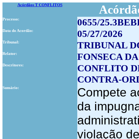
Acórdãos T CONFLITOS
Acórdão
Processo:
0655/25.3BE
Data do Acordão:
05/27/2026
Tribunal:
TRIBUNAL D
Relator:
FONSECA DA
Descritores:
CONFLITO D
CONTRA-OR
Sumário:
Compete aos
da impugna
administrat
violação d