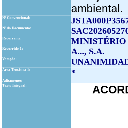
ambiental.
Nº Convencional:
JSTA000P356
Nº do Documento:
SAC20260527
Recorrente:
MINISTÉRIO
Recorrido 1:
A..., S.A.
Votação:
UNANIMIDA
Área Temática 1:
*
Aditamento:
Texto Integral:
ACORD