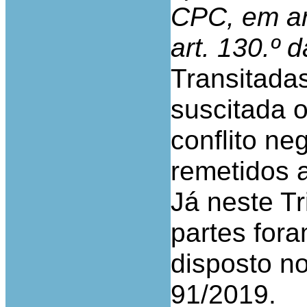
CPC, em ar
art. 130.º 
Transitada
suscitada 
conflito ne
remetidos a
Já neste Tr
partes fora
disposto no 
91/2019.