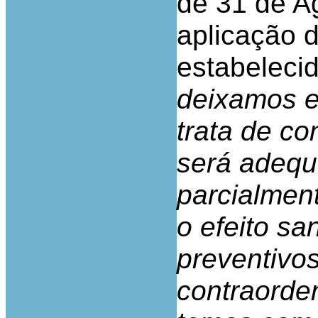
de 31 de A
aplicação d
estabelecid
deixamos e
trata de c
será adequ
parcialment
o efeito sa
preventivo
contraorde