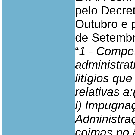
pelo Decret
Outubro e p
de Setembr
“
1 - Compet
administrat
litígios qu
relativas a
l) Impugnaç
Administra
coimas no â