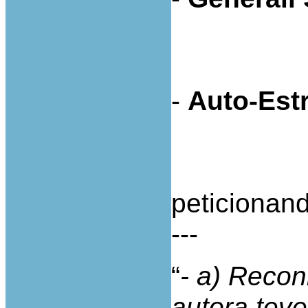
-
Auto-Estr
peticionan
---
“
- a) Recon
autora tev