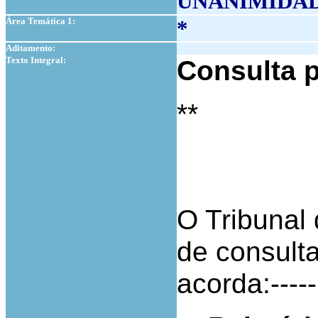
UNANIMIDA
Área Temática 1:
*
Aditamento:
Texto Integral:
Consulta p
**
O Tribunal 
de consulta
acorda:-----