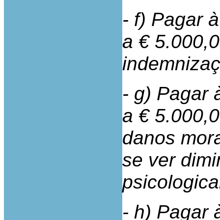
- f) Pagar 
a € 5.000,0
indemnizaç
- g) Pagar 
a € 5.000,0
danos morai
se ver dimi
psicologic
- h) Pagar 