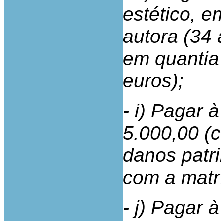
estético, 
autora (34 
em quantia 
euros);
- i) Pagar 
5.000,00 (c
danos patri
com a matrí
- j) Pagar 