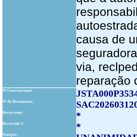
responsabi
autoestrad
causa de u
seguradora
via, reclp
reparação 
Nº Convencional:
JSTA000P353
Nº do Documento:
SAC20260312
Recorrente:
*
Recorrido 1:
*
Votação: