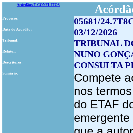
Acórdãos T CONFLITOS
Acórdão
Processo:
05681/24.7T8
Data do Acordão:
03/12/2026
Tribunal:
TRIBUNAL D
Relator:
NUNO GONÇ
Descritores:
CONSULTA P
Sumário:
Compete aos
nos termos d
do ETAF do
emergente 
que a auto