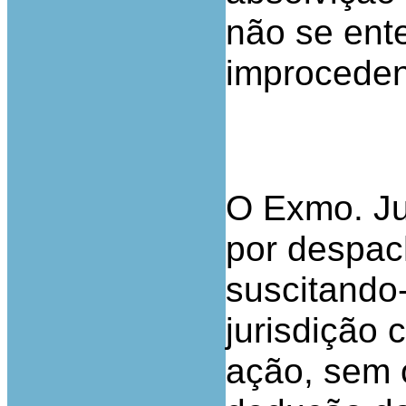
não se ente
improceden
O Exmo. Jui
por despac
suscitando
jurisdição
ação, sem o