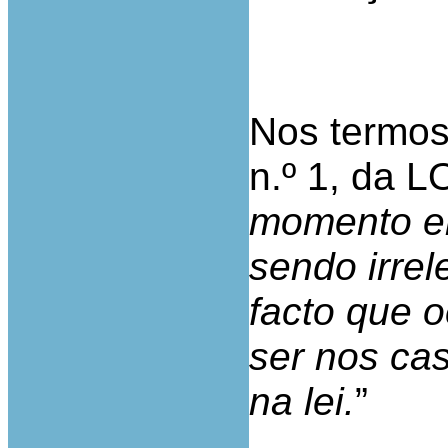
Nos termos 
n.º 1, da L
momento em
sendo irre
facto que 
ser nos ca
na lei.
”