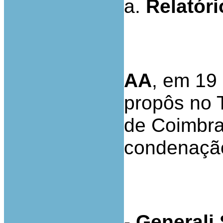
a.
Relatóri
AA
, em 19
propôs no 
de Coimbra
condenação 
-
Generali