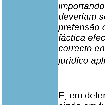
importando 
deveriam s
pretensão 
fáctica efe
correcto e
jurídico ap
E, em dete