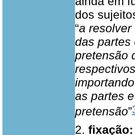
ainda em fu
dos sujeit
“
a resolver
das partes
pretensão 
respectivo
importando
as partes 
pretensão
”
2.
fixação: