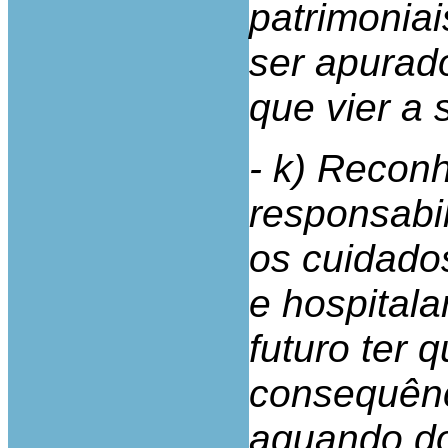
patrimoniai
ser apurad
que vier a 
- k) Recon
responsabi
os cuidado
e hospitala
futuro ter 
consequênc
aquando do