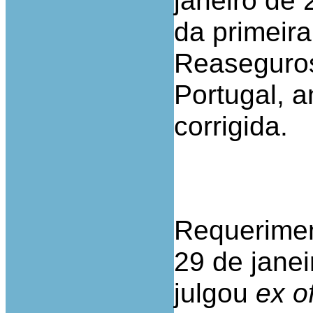
janeiro de 
da primeir
Reaseguros
Portugal, a
corrigida.
Requerimen
29 de jane
julgou
ex of