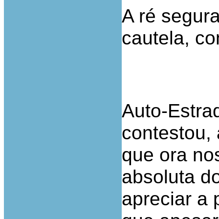
A ré segur
cautela, co
Auto-Estra
contestou,
que ora no
absoluta d
apreciar a