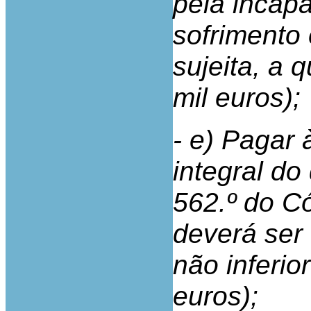
pela incap
sofrimento 
sujeita, a 
mil euros);
- e) Pagar 
integral do
562.º do Có
deverá se
não inferio
euros);