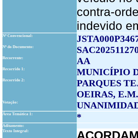
contra-ord
indevido e
Nº Convencional:
JSTA000P346
Nº do Documento:
SAC20251127
Recorrente:
AA
Recorrido 1:
MUNICÍPIO 
Recorrido 2:
PARQUES TE
OEIRAS, E.M
Votação:
UNANIMIDA
Área Temática 1:
*
Aditamento:
Texto Integral:
ACORDAM