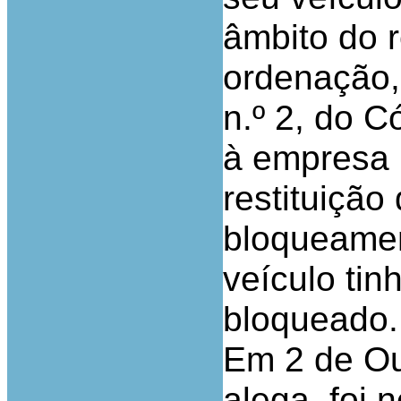
âmbito do r
ordenação, 
n.º 2, do C
à empresa
restituição
bloqueamen
veículo tin
bloqueado.
Em 2 de Ou
alega, foi 