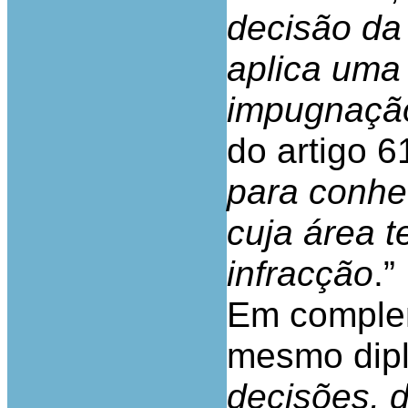
decisão da 
aplica uma
impugnação 
do artigo 61
para conhe
cuja área t
infracção
.”
Em compleme
mesmo dip
decisões, 