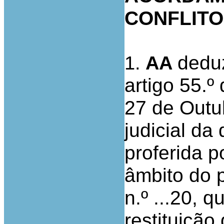
CONFLIT
deduz
1.
AA
artigo 55.º
27 de Outu
judicial da
proferida 
âmbito do 
n.º ...20, 
restituição