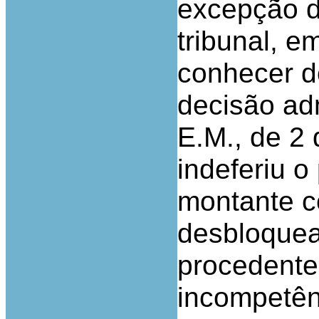
excepção d
tribunal, e
conhecer d
decisão adm
E.M., de 2
indeferiu o
montante c
desbloquea
procedente
incompetên