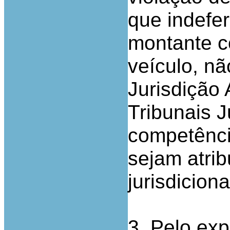
que indefer
montante c
veículo, n
Jurisdição 
Tribunais J
competênci
sejam atrib
jurisdiciona
3. Pelo ex