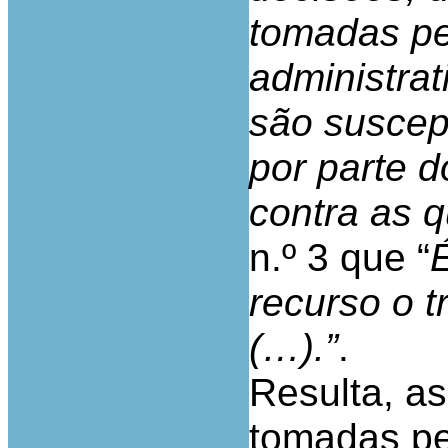
tomadas pe
administra
são suscep
por parte 
contra as q
n.º 3 que “
recurso o t
(…).”
.
Resulta, a
tomadas pe