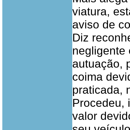
viatura, e
aviso de c
Diz reconhe
negligente
autuação, 
coima devi
praticada, 
Procedeu, 
valor devi
seu veícul