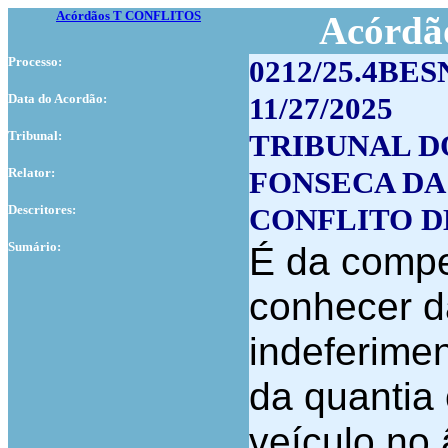
Acórdãos T CONFLITOS
Acórdão
Processo:
0212/25.4BES
Data do Acordão:
11/27/2025
Tribunal:
TRIBUNAL D
Relator:
FONSECA DA
Descritores:
CONFLITO D
Sumário:
É da compet
conhecer d
indeferimen
da quantia
veículo no