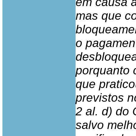
em causa a
mas que co
bloqueamen
o pagament
desbloquea
porquanto 
que pratico
previstos no
2 al. d) do
salvo melh