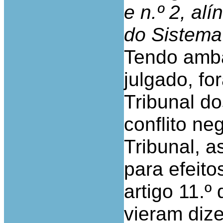
e n.º 2, al
do Sistema 
Tendo amba
julgado, fo
Tribunal do
conflito ne
Tribunal, a
para efeito
artigo 11.º
vieram dize