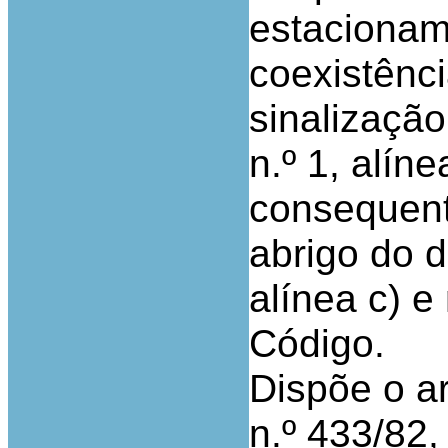
estacionam
coexistênci
sinalização
n.º 1, alín
consequent
abrigo do d
alínea c) e
Código.
Dispõe o ar
n.º 433/82,