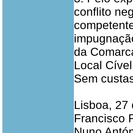
conflito ne
competente
impugnação 
da Comarca
Local Cível
Sem custas
Lisboa, 27
Francisco F
Nuno Antón