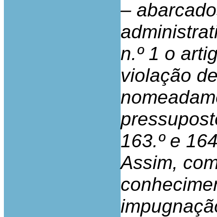
– abarcados
administrat
n.º 1 o art
violação de
nomeadamen
pressupost
163.º e 164
Assim, com
conhecimen
impugnação