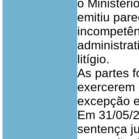
o Ministéri
emitiu pare
incompetênc
administrat
litígio.
As partes f
exercerem o
excepção e
Em 31/05/2
sentença j