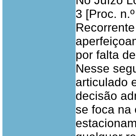
No Juízo Lo
3 [Proc. n.
Recorrente
aperfeiçoa
por falta d
Nesse segu
articulado
decisão adm
se foca na
estacionam