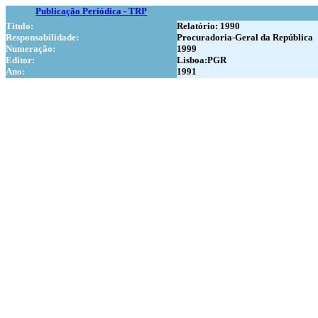
Publicação Periódica - TRP
Titulo:
Relatório: 1990
Responsabilidade:
Procuradoria-Geral da República
Numer
ação:
1999
Editor:
Lisboa:PGR
Ano:
1991