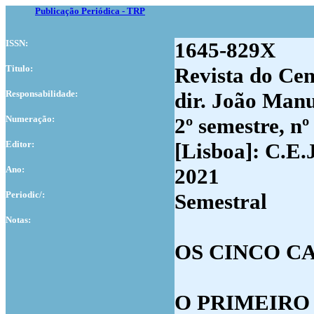
Publicação Periódica - TRP
ISSN:
1645-829X
Titulo:
Revista do Cen
Responsabilidade:
dir. João Manu
Numer
ação:
2º semestre, nº
Editor:
[Lisboa]: C.E.
Ano:
2021
Periodic/:
Semestral
Notas:
OS CINCO C
O PRIMEIRO C