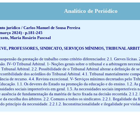
Analítico de Periódico
ento jurídico / Carlos Manuel de Sousa Pereira
o-março 2024) - p.181-245
xoto, Maria Rosário Pascoal
EVE, PROFESSORES, SINDICATO, SERVIÇOS MÍNIMOS, TRIBUNAL ARB
 suspensão da prestação de trabalho como critério diferenciador. 2.1. Greves lícitas. 2
ão. IV- O Tribunal Arbitral. 1- Noções gerais sobre o tribunal e a arbitragem necessá
 Tribunal Arbitral. 2.2. Possibilidade de o Tribunal Arbitral alterar a definição de
orribilidade dos acórdãos do Tribunal Arbitral. 4.1. Tribunal materialmente compete
tância de recurso. 4.4. Revista excecional. V- Serviços mínimos decretados pelo Tri
Educação. 1.1. Os deveres do Estado na promoção da educação e do ensino. 1.2. As pr
ssidades sociais impreteríveis em geral. 1.5. As necessidades sociais impreteríveis 
 ausência de fundamentação da matéria de facto fixada na decisão recorrida. 2.1.2. E
 da escolha dos árbitros. 2.2. Comuns a todos os sindicatos. 2.2.1. Ilegalidade da 
 do princípio da necessidade. 2.2.1.2. Inconstitucionalidade e ilegalidade por viol