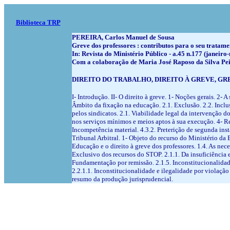
Biblioteca TRP
PEREIRA, Carlos Manuel de Sousa
Greve dos professores : contributos para o seu tratam
In: Revista do Ministério Público - a.45 n.177 (janeir
Com a colaboração de Maria José Raposo da Silva Pei
DIREITO DO TRABALHO, DIREITO À GREVE, GR
I- Introdução. II- O direito à greve. 1- Noções gerais. 2- A
Âmbito da fixação na educação. 2.1. Exclusão. 2.2. Inclus
pelos sindicatos. 2.1. Viabilidade legal da intervenção do
nos serviços mínimos e meios aptos à sua execução. 4- Rec
Incompetência material. 4.3.2. Preterição de segunda ins
Tribunal Arbitral. 1- Objeto do recurso do Ministério da 
Educação e o direito à greve dos professores. 1.4. As nece
Exclusivo dos recursos do STOP. 2.1.1. Da insuficiência e
Fundamentação por remissão. 2.1.5. Inconstitucionalidade
2.2.1.1. Inconstitucionalidade e ilegalidade por violação
resumo da produção jurisprudencial.