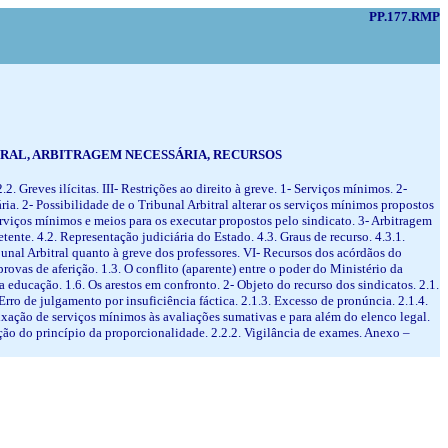
PP.177.RMP
ITRAL, ARBITRAGEM NECESSÁRIA, RECURSOS
.2. Greves ilícitas. III- Restrições ao direito à greve. 1- Serviços mínimos. 2-
ria. 2- Possibilidade de o Tribunal Arbitral alterar os serviços mínimos propostos
 serviços mínimos e meios para os executar propostos pelo sindicato. 3- Arbitragem
nte. 4.2. Representação judiciária do Estado. 4.3. Graus de recurso. 4.3.1.
bunal Arbitral quanto à greve dos professores. VI- Recursos dos acórdãos do
ovas de aferição. 1.3. O conflito (aparente) entre o poder do Ministério da
na educação. 1.6. Os arestos em confronto. 2- Objeto do recurso dos sindicatos. 2.1.
rro de julgamento por insuficiência fáctica. 2.1.3. Excesso de pronúncia. 2.1.4.
fixação de serviços mínimos às avaliações sumativas e para além do elenco legal.
ação do princípio da proporcionalidade. 2.2.2. Vigilância de exames. Anexo –