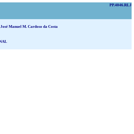
PP.4046.RLJ
/ José Manuel M. Cardoso da Costa
ONAL