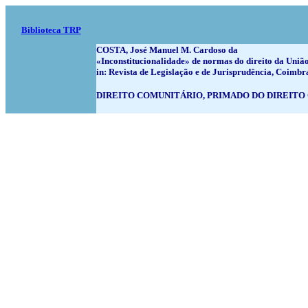
Biblioteca TRP
COSTA, José Manuel M. Cardoso da
«Inconstitucionalidade» de normas do direito da Uniã
in: Revista de Legislação e de Jurisprudência, Coimbra,
DIREITO COMUNITÁRIO, PRIMADO DO DIREITO