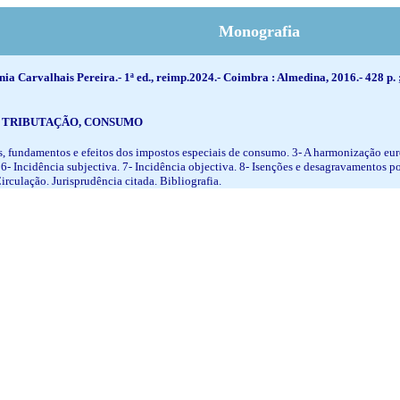
Monografia
ia Carvalhais Pereira.- 1ª ed., reimp.2024.- Coimbra : Almedina, 2016.- 428 p. 
, TRIBUTAÇÃO, CONSUMO
ões, fundamentos e efeitos dos impostos especiais de consumo. 3- A harmonização e
 6- Incidência subjectiva. 7- Incidência objectiva. 8- Isenções e desagravamentos po
rculação. Jurisprudência citada. Bibliografia.