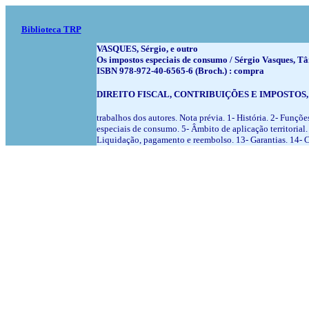
Biblioteca TRP
VASQUES, Sérgio, e outro
Os impostos especiais de consumo / Sérgio Vasques, Tân
ISBN 978-972-40-6565-6 (Broch.) : compra
DIREITO FISCAL, CONTRIBUIÇÕES E IMPOSTOS
trabalhos dos autores. Nota prévia. 1- História. 2- Funç
especiais de consumo. 5- Âmbito de aplicação territorial.
Liquidação, pagamento e reembolso. 13- Garantias. 14- Ci