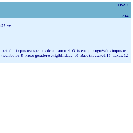
DSA.20
3149
; 23 cm
uropeia dos impostos especiais de consumo. 4- O sistema português dos impostos
r reembolso. 9- Facto gerador e exigibilidade. 10- Base tributável. 11- Taxas. 12-