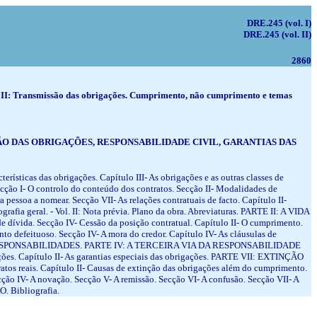
DRE.245 (vol. I)
DRE.245 (vol. II)
2860
 Vol. II: Transmissão das obrigações. Cumprimento, não cumprimento e temas
O DAS OBRIGAÇÕES, RESPONSABILIDADE CIVIL, GARANTIAS DAS
rísticas das obrigações. Capítulo III- As obrigações e as outras classes de
o I- O controlo do conteúdo dos contratos. Secção II- Modalidades de
a pessoa a nomear. Secção VII- As relações contratuais de facto. Capítulo II-
rafia geral. - Vol. II: Nota prévia. Plano da obra. Abreviaturas. PARTE II: A VIDA
e dívida. Secção IV- Cessão da posição contratual. Capítulo II- O cumprimento.
to defeituoso. Secção IV- A mora do credor. Capítulo IV- As cláusulas de
URSO DE RESPONSABILIDADES. PARTE IV: A TERCEIRA VIA DA RESPONSABILIDADE
Capítulo II- As garantias especiais das obrigações. PARTE VII: EXTINÇÃO
tos reais. Capítulo II- Causas de extinção das obrigações além do cumprimento.
ão IV- A novação. Secção V- A remissão. Secção VI- A confusão. Secção VII- A
. Bibliografia.