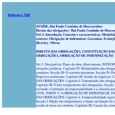
Biblioteca TRP
ATAÍDE, Rui Paulo Coutinho de Mascarenhas
Direito das obrigações / Rui Paulo Coutinho de Mascare
Vol. I: Introdução. Conceito e características. Modali
conexos. Obrigação de indemnizar. Garantias. Extinção 
(Broch.) : Oferta
DIREITO DAS OBRIGAÇÕES, CONSTITUIÇÃO DAS
OBRIGAÇÕES, OBRIGAÇÃO DE INDEMNIZAÇÃO
Vol. I: Nota prévia. Plano da obra. Abreviaturas. INTRODU
situações jurídicas. Capítulo IV- Modalidades das obr
contratos. Secção III- O contrato-promessa. Secção IV- Pac
Negócios unilaterais. Capítulo III- Gestão de negócios. C
DAS OBRIGAÇÕES. Capítulo I- Transmissão das obrigações.
Capítulo III- O não cumprimento das obrigações. Secção I
exclusão e limitação da responsabilidade e a cláus
CIVIL. PARTE V: A OBRIGAÇÃO DE INDEMNIZAR. PARTE V
DAS OBRIGAÇÕES. Capítulo I- A impossibilidade superveni
Secção I- Dação em cumprimento e dação em função do cu
cessão de bens aos credores. Capítulo III- Causas de 