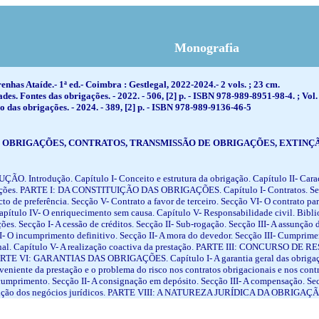
Monografia
nhas Ataíde.- 1ª ed.- Coimbra : Gestlegal, 2022-2024.- 2 vols. ; 23 cm.
dades. Fontes das obrigações. - 2022. - 506, [2] p. - ISBN 978-989-8951-98-4. ;
das obrigações. - 2024. - 389, [2] p. - ISBN 978-989-9136-46-5
 OBRIGAÇÕES, CONTRATOS, TRANSMISSÃO DE OBRIGAÇÕES, EXTINÇÃ
ÇÃO. Introdução. Capítulo I- Conceito e estrutura da obrigação. Capítulo II- Caracte
igações. PARTE I: DA CONSTITUIÇÃO DAS OBRIGAÇÕES. Capítulo I- Contratos. Secçã
to de preferência. Secção V- Contrato a favor de terceiro. Secção VI- O contrato par
apítulo IV- O enriquecimento sem causa. Capítulo V- Responsabilidade civil. Bibliog
 Secção I- A cessão de créditos. Secção II- Sub-rogação. Secção III- A assunção d
- O incumprimento definitivo. Secção II- A mora do devedor. Secção III- Cumprimen
ula penal. Capítulo V- A realização coactiva da prestação. PARTE III: CONC
I: GARANTIAS DAS OBRIGAÇÕES. Capítulo I- A garantia geral das obrigações. 
ente da prestação e o problema do risco nos contratos obrigacionais e nos contra
mprimento. Secção II- A consignação em depósito. Secção III- A compensação. Secç
extinção dos negócios jurídicos. PARTE VIII: A NATUREZA JURÍDICA DA OBRIGAÇÃO