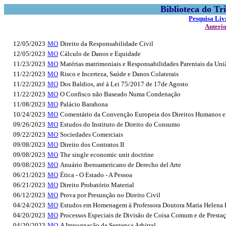
Biblioteca do Tr
Pesquisa Liv
Anteri
12/05/2023
MO
Direito da Responsabilidade Civil
12/05/2023
MO
Cálculo de Danos e Equidade
11/23/2023
MO
Matérias matrimoniais e Responsabilidades Parentais da Uni
11/22/2023
MO
Risco e Incerteza, Saúde e Danos Colaterais
11/22/2023
MO
Dos Baldios, até à Lei 75/2017 de 17de Agosto
11/22/2023
MO
O Confisco não Baseado Numa Condenação
11/08/2023
MO
Palácio Barahona
10/24/2023
MO
Comentário da Convenção Europeia dos Direitos Humanos e 
09/26/2023
MO
Estudos do Instituto de Direito do Consumo
09/22/2023
MO
Sociedades Comerciais
09/08/2023
MO
Direito dos Contratos II
09/08/2023
MO
The single economic unit doctrine
09/08/2023
MO
Anuário Iberoamericano de Derecho del Arte
06/21/2023
MO
Ética - O Estado - A Pessoa
06/21/2023
MO
Direito Probatório Material
06/12/2023
MO
Prova por Presunção no Direito Civil
04/24/2023
MO
Estudos em Homenagem à Professora Doutora Maria Helena 
04/20/2023
MO
Processos Especiais de Divisão de Coisa Comum e de Presta
04/20/2023
MO
A Impugnação da Sentença Arbitral