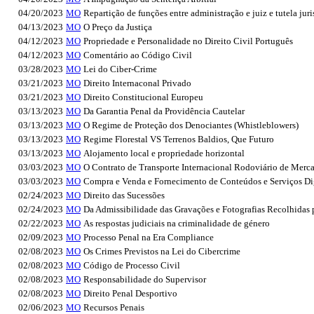
04/20/2023
MO
Repartição de funções entre administração e juiz e tutela jur
04/13/2023
MO
O Preço da Justiça
04/12/2023
MO
Propriedade e Personalidade no Direito Civil Português
04/12/2023
MO
Comentário ao Código Civil
03/28/2023
MO
Lei do Ciber-Crime
03/21/2023
MO
Direito Internaconal Privado
03/21/2023
MO
Direito Constitucional Europeu
03/13/2023
MO
Da Garantia Penal da Providência Cautelar
03/13/2023
MO
O Regime de Proteção dos Denociantes (Whistleblowers)
03/13/2023
MO
Regime Florestal VS Terrenos Baldios, Que Futuro
03/13/2023
MO
Alojamento local e propriedade horizontal
03/03/2023
MO
O Contrato de Transporte Internacional Rodoviário de Merca
03/03/2023
MO
Compra e Venda e Fornecimento de Conteúdos e Serviços Di
02/24/2023
MO
Direito das Sucessões
02/24/2023
MO
Da Admissibilidade das Gravações e Fotografias Recolhidas 
02/22/2023
MO
As respostas judiciais na criminalidade de género
02/09/2023
MO
Processo Penal na Era Compliance
02/08/2023
MO
Os Crimes Previstos na Lei do Cibercrime
02/08/2023
MO
Código de Processo Civil
02/08/2023
MO
Responsabilidade do Supervisor
02/08/2023
MO
Direito Penal Desportivo
02/06/2023
MO
Recursos Penais