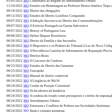
01/05/2023
MO
Comentário ao Regime do Arrendamento Urbano
11/24/2022
MO
Estudos em Homenagem ao Professor Doutor Américo Taipa 
09/19/2022
MO
Direito das obrigações
09/12/2022
MO
Estudos de Direito Lusófono Comparado
09/07/2022
MO
A Infração Sucessiva no Direito das Contraordenações
09/07/2022
MO
O Exército Português na Guerra Subversiva
09/07/2022
MO
History of Portuguese Law
09/06/2022
MO
Online Dispute Resolution
08/26/2022
MO
Direito da Família e das Sucessões
08/26/2022
MO
O Dispositivo e os Poderes do Tribunal à Luz do Novo Códig
08/25/2022
MO
A Providência Cautelar de Arbitramento de Reparação Provis
08/25/2022
MO
Direitos Reais
08/25/2022
MO
O Concurso de Credores
08/25/2022
MO
Estudos de Direito das Garantias
08/25/2022
MO
Usucapião
08/24/2022
MO
Manual de direito comercial
08/24/2022
MO
A Litigância de Má Fé
08/24/2022
MO
Cessão da Posição Contratual
08/24/2022
MO
Os Incidentes da Instância
08/24/2022
MO
A conduta do lesado como pressuposto e critério de imputaç
08/24/2022
MO
Arrendamento Urbano
08/24/2022
MO
Estruturas e Conflitos de Poderes nas Sociedades Anónimas
08/24/2022
MO
Sinal e contrato-promessa