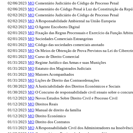
02/06/2023
MO
Comentário Judiciário do Código de Processo Penal
02/06/2023
MO
Comentário do Código Penal à Luz da Constituição da Repú
02/02/2023
MO
Comentário Judiciário do Código de Processo Penal
02/02/2023
MO
A Responsabilidade Ambiental na União Europeia
02/02/2023
MO
O Agente Encoberto Digital
02/01/2023
MO
Fixação das Regras Processuais e Exercício da Função Arbitr
02/01/2023
MO
Sociedades Comerciais Estrangeiras
02/01/2023
MO
Código das sociedades comerciais anotado
02/01/2023
MO
Os Meios de Obtenção de Prova Previstos na Lei do Cibercr
02/01/2023
MO
Curso de Direito Comercial
01/31/2023
MO
Regime Jurídico das Armas e suas Munições
01/31/2023
MO
Estatuto dos Magistrados Judiciais
01/31/2023
MO
Maiores Acompanhados
01/31/2023
MO
Lições de Direito das Contraordenações
01/30/2023
MO
A Justiciabilidade dos Direitos Económicos e Sociais
01/30/2023
MO
O Concurso de responsabilidade civil:ensaio sobre o concurs
01/12/2023
MO
Novos Estudos Sobre Direito Civil e Processo Civil
01/12/2023
MO
Direitos Reais
01/12/2023
MO
Manual de direito da família
01/12/2023
MO
Direito Económico
01/11/2023
MO
Direito dos Contratos
01/11/2023
MO
A Responsabilidade Civil dos Administradores na Insolvênc