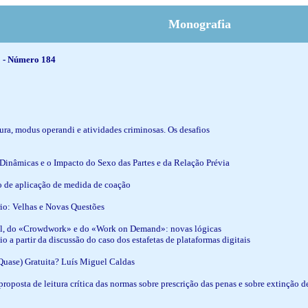
Monografia
25 - Número 184
tura, modus operandi e atividades criminosas. Os desafios
, Dinâmicas e o Impacto do Sexo das Partes e da Relação Prévia
o de aplicação de medida de coação
rio: Velhas e Novas Questões
ital, do «Crowdwork» e do «Work on Demand»: novas lógicas
aio a partir da discussão do caso dos estafetas de plataformas digitais
(Quase) Gratuita? Luís Miguel Caldas
oposta de leitura crítica das normas sobre prescrição das penas e sobre extinção 