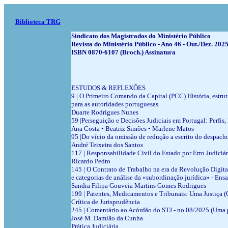
Biblioteca TRG
Sindicato dos Magistrados do Ministério Público
Revista do Ministério Público - Ano 46 - Out./Dez. 20
ISBN 0870-6107 (Broch.) Assinatura
ESTUDOS & REFLEXÕES
9 | O Primeiro Comando da Capital (PCC) História, estru
para as autoridades portuguesas
Duarte Rodrigues Nunes
59 |Perseguição e Decisões Judiciais em Portugal: Perfis
Ana Costa • Beatriz Simões • Marlene Matos
95 |Do vício da omissão de redução a escrito do despach
André Teixeira dos Santos
117 | Responsabilidade Civil do Estado por Erro Judiciá
Ricardo Pedro
145 | O Contrato de Trabalho na era da Revolução Dig
e categorias de análise da «subordinação jurídica» - Ens
Sandra Filipa Gouveia Martins Gomes Rodrigues
199 | Patentes, Medicamentos e Tribunais: Uma Justiça 
Crítica de Jurisprudência
245 | Comentário ao Acórdão do STJ - no 08/2025 (Uma pr
José M. Damião da Cunha
Prática Judiciária