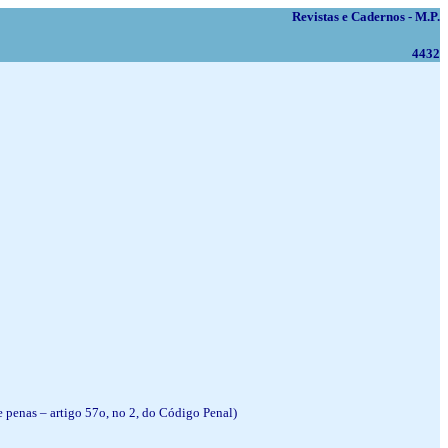
Revistas e Cadernos - M.P.
4432
de penas – artigo 57o, no 2, do Código Penal)