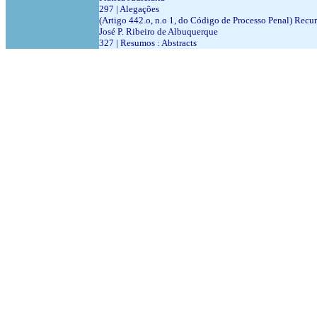
297 | Alegações
(Artigo 442.o, n.o 1, do Código de Processo Penal) Recurs
José P. Ribeiro de Albuquerque
327 | Resumos : Abstracts