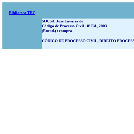
Biblioteca TRC
SOUSA, José Tavares de
Código de Processo Civil - 8ª Ed., 2003
(Encad.) : compra
CÓDIGO DE PROCESSO CIVIL, DIREITO PROCES