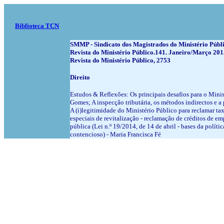
Biblioteca TCN
SMMP - Sindicato dos Magistrados do Ministério Públ
Revista do Ministério Público.141. Janeiro/Março 20
Revista do Ministério Público, 2753
Direito
Estudos & Reflexões: Os principais desafios para o Min
Gomes; A inspecção tributária, os métodos indirectos e a
A (i)legitimidade do Ministério Público para reclamar t
especiais de revitalização - reclamação de créditos de e
pública (Lei n.º 19/2014, de 14 de abril - bases da políti
contencioso) - Maria Francisca Fé