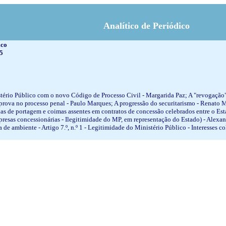
Analítico de Periódico
ico
15
istério Público com o novo Código de Processo Civil - Margarida Paz; A "revogaç
 prova no processo penal - Paulo Marques; A progressão do securitarismo - Renato Mi
axas de portagem e coimas assentes em contratos de concessão celebrados entre o Es
mpresas concessionárias - Ilegitimidade do MP, em representação do Estado) - Alex
ca de ambiente - Artigo 7.º, n.º 1 - Legitimidade do Ministério Público - Interesses 