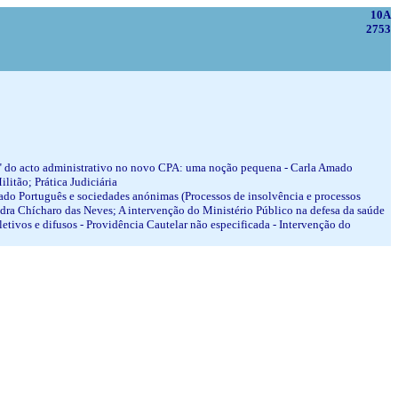
10A
2753
ão" do acto administrativo no novo CPA: uma noção pequena - Carla Amado
litão; Prática Judiciária
tado Português e sociedades anónimas (Processos de insolvência e processos
andra Chícharo das Neves; A intervenção do Ministério Público na defesa da saúde
coletivos e difusos - Providência Cautelar não especificada - Intervenção do