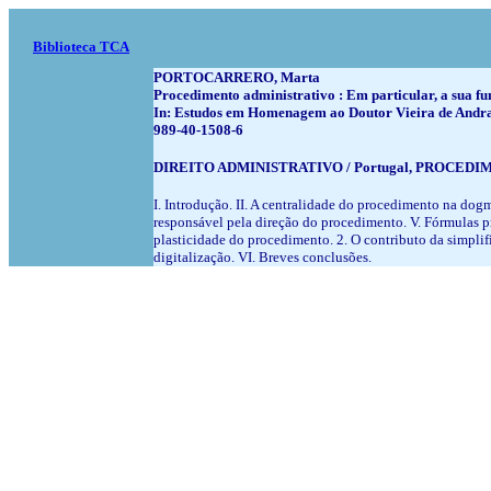
Biblioteca TCA
PORTOCARRERO, Marta
Procedimento administrativo : Em particular, a sua f
In: Estudos em Homenagem ao Doutor Vieira de Andrade
989-40-1508-6
DIREITO ADMINISTRATIVO / Portugal, PROCEDIM
I. Introdução. II. A centralidade do procedimento na dogm
responsável pela direção do procedimento. V. Fórmulas 
plasticidade do procedimento. 2. O contributo da simpli
digitalização. VI. Breves conclusões.