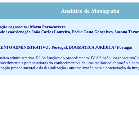
Analítico de Monografia
unção cognoscita / Marta Portocarrero
 / coordenação João Carlos Loureiro, Pedro Costa Gonçalves, Suzana Tavares da
ENTO ADMINISTRATIVO / Portugal, DOGMÁTICA JURÍDICA / Portugal
ática administrativa. III. As funções do procedimento. IV. A função "cognoscitiva" d
procedimentais potenciadoras do conhecimento e de uma melhor colaboração e coord
ficação procedimental e da digitalização / automatização para a potenciação da fun