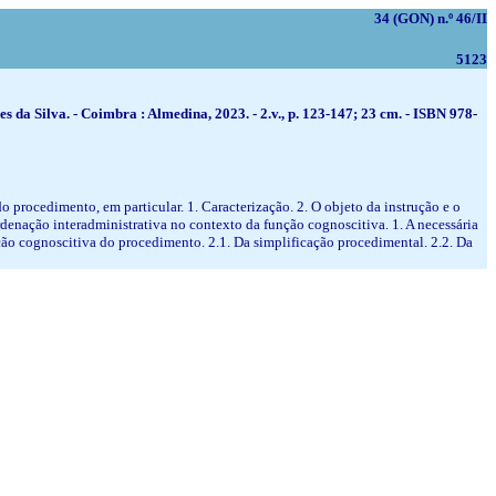
34 (GON) n.º 46/II
5123
 Silva. - Coimbra : Almedina, 2023. - 2.v., p. 123-147; 23 cm. - ISBN 978-
o procedimento, em particular. 1. Caracterização. 2. O objeto da instrução e o
enação interadministrativa no contexto da função cognoscitiva. 1. A necessária
ção cognoscitiva do procedimento. 2.1. Da simplificação procedimental. 2.2. Da